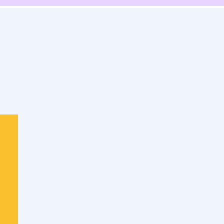
Pronósticos de fútbol y