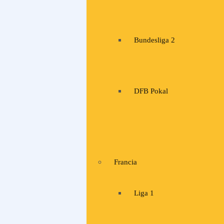
Bundesliga 2
DFB Pokal
Francia
Liga 1