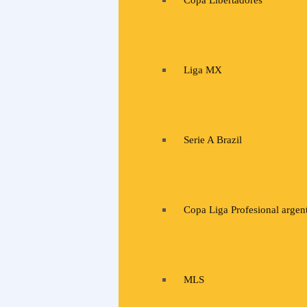
Copa Libertadores
Liga MX
Serie A Brazil
Copa Liga Profesional argen
MLS