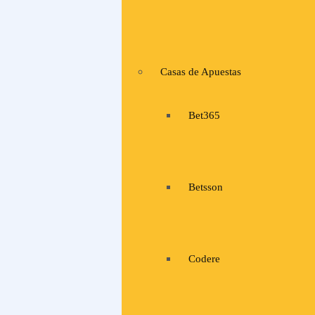
Casas de Apuestas
Bet365
Betsson
Codere