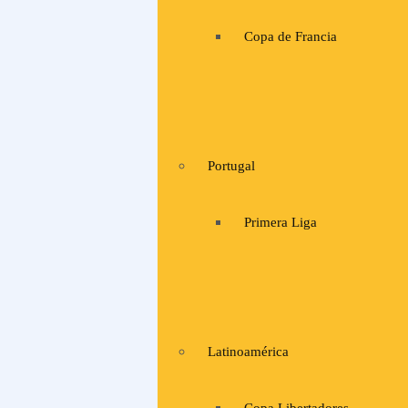
Copa de Francia
Portugal
Primera Liga
Latinoamérica