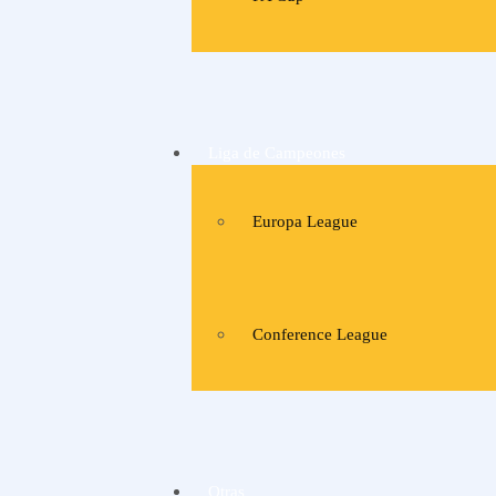
Liga de Campeones
Europa League
Conference League
Otras