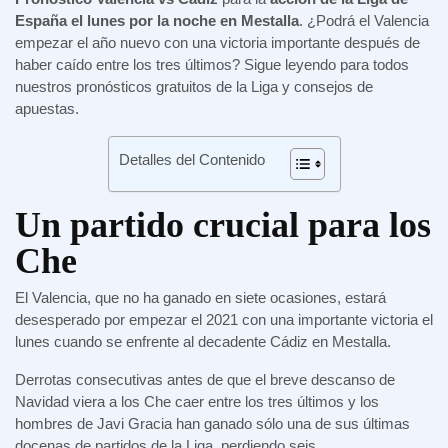
España el lunes por la noche en Mestalla
. ¿Podrá el Valencia
empezar el año nuevo con una victoria importante después de
haber caído entre los tres últimos? Sigue leyendo para todos
nuestros pronósticos gratuitos de la Liga y consejos de
apuestas.
Detalles del Contenido
Un partido crucial para los
Che
El Valencia, que no ha ganado en siete ocasiones, estará
desesperado por empezar el 2021 con una importante victoria el
lunes cuando se enfrente al decadente Cádiz en Mestalla.
Derrotas consecutivas antes de que el breve descanso de
Navidad viera a los Che caer entre los tres últimos y los
hombres de Javi Gracia han ganado sólo una de sus últimas
docenas de partidos de la Liga, perdiendo seis.