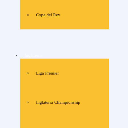
Copa del Rey
Inglaterra
Liga Premier
Inglaterra Championship