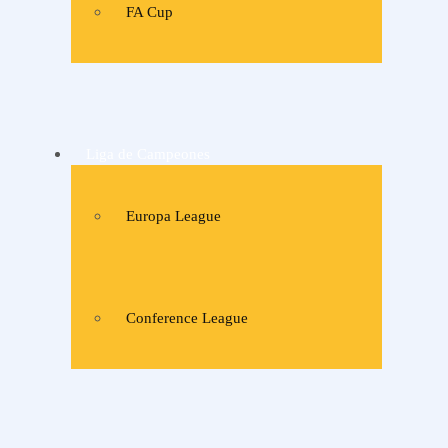
FA Cup
Liga de Campeones
Europa League
Conference League