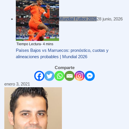
Mundial Futbol 2026
28 junio, 2026
Países Bajos vs Marruecos: pronóstico, cuotas y
alineaciones probables | Mundial 2026
Comparte
enero 3, 2021