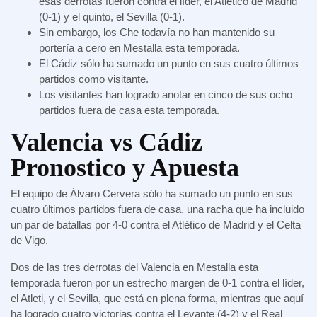
esas derrotas fueron contra el líder, el Atlético de Madrid
(0-1) y el quinto, el Sevilla (0-1).
Sin embargo, los Che todavía no han mantenido su
portería a cero en Mestalla esta temporada.
El Cádiz sólo ha sumado un punto en sus cuatro últimos
partidos como visitante.
Los visitantes han logrado anotar en cinco de sus ocho
partidos fuera de casa esta temporada.
Valencia vs Cádiz
Pronostico y Apuesta
El equipo de Álvaro Cervera sólo ha sumado un punto en sus
cuatro últimos partidos fuera de casa, una racha que ha incluido
un par de batallas por 4-0 contra el Atlético de Madrid y el Celta
de Vigo.
Dos de las tres derrotas del Valencia en Mestalla esta
temporada fueron por un estrecho margen de 0-1 contra el líder,
el Atleti, y el Sevilla, que está en plena forma, mientras que aquí
ha logrado cuatro victorias contra el Levante (4-2) y el Real