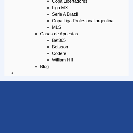
Copa Libertadores
Liga MX
Serie A Brazil
Copa Liga Profesional argentina
MLS
Casas de Apuestas
Bet365
Betsson
Codere
William Hill
Blog