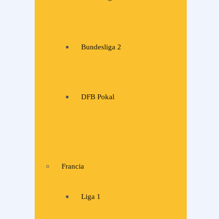
Bundesliga 2
DFB Pokal
Francia
Liga 1