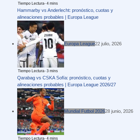
Hammarby vs Anderlecht: pronóstico, cuotas y
alineaciones probables | Europa League
Europa League
22 julio, 2026
Qarabag vs CSKA Sofía: pronóstico, cuotas y
alineaciones probables | Europa League 2026/27
Mundial Futbol 2026
28 junio, 2026