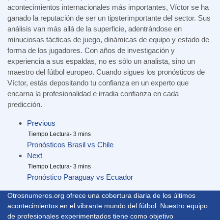
acontecimientos internacionales más importantes, Víctor se ha
ganado la reputación de ser un tipsterimportante del sector. Sus
análisis van más allá de la superficie, adentrándose en
minuciosas tácticas de juego, dinámicas de equipo y estado de
forma de los jugadores. Con años de investigación y
experiencia a sus espaldas, no es sólo un analista, sino un
maestro del fútbol europeo. Cuando sigues los pronósticos de
Víctor, estás depositando tu confianza en un experto que
encarna la profesionalidad e irradia confianza en cada
predicción.
Previous
Pronósticos Brasil vs Chile
Next
Pronóstico Paraguay vs Ecuador
Otrosnumeros.org ofrece una cobertura diaria de los últimos
acontecimientos en el vibrante mundo del fútbol. Nuestro equipo
de profesionales experimentados tiene como objetivo