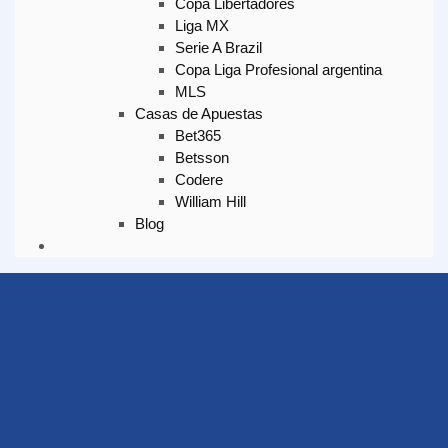
Copa Libertadores
Liga MX
Serie A Brazil
Copa Liga Profesional argentina
MLS
Casas de Apuestas
Bet365
Betsson
Codere
William Hill
Blog