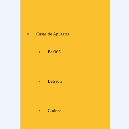
Casas de Apuestas
Bet365
Betsson
Codere