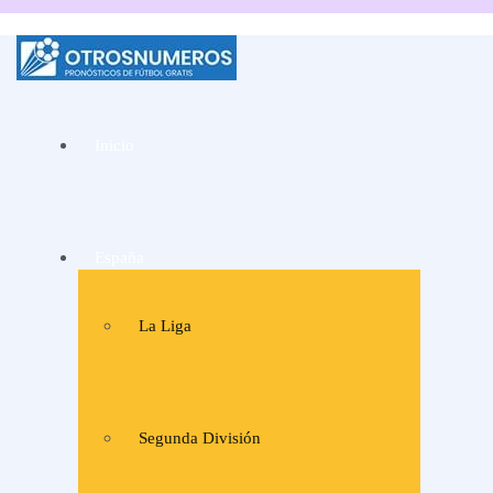
La mejor web de
Pronósticos de fútbol
Inicio
y consejos de apuestas
de expertos
España
La Liga
Segunda División