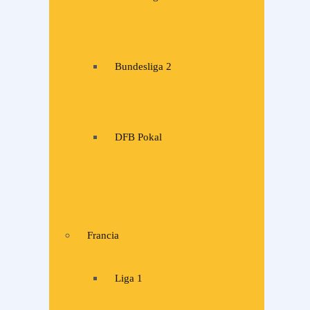
Bundesliga 2
DFB Pokal
Francia
Liga 1