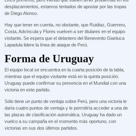
desplazamientos, estamos tentados de apostar por las tropas
de Diego Alonso.
Hay que tener en cuenta, no obstante, que Ruidiaz, Guerrero,
Costa, Advíncula y Flores vuelven a ser titulares en el equipo
visitante. Se espera que el delantero del Benevento Gianluca
Lapadula lidere la línea de ataque de Perú.
Forma de Uruguay
El equipo local se encuentra en la cuarta posición de la tabla,
mientras que el equipo visitante está en la quinta posición.
Uruguay puede confirmar su presencia en el Mundial con una
victoria en este partido.
Sólo tiene un punto de ventaja sobre Perú, pero una victoria le
daría cuatro puntos de ventaja y le permitiría acceder a una de
las plazas de clasificación automática. Uruguay ha dado un
vuelco a su campaña en el momento más oportuno, con
victorias en sus dos últimos partidos.