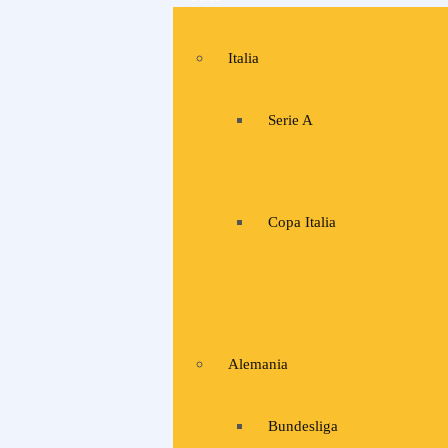
Italia
Serie A
Copa Italia
Alemania
Bundesliga