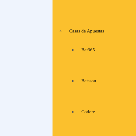
Casas de Apuestas
Bet365
Betsson
Codere