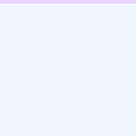
 consejos de apuestas