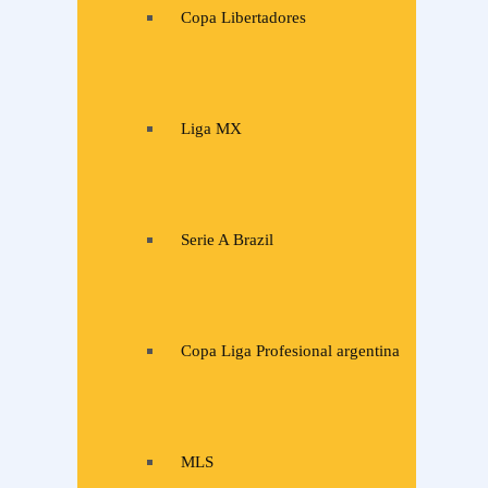
Copa Libertadores
Liga MX
Serie A Brazil
Copa Liga Profesional argentina
MLS