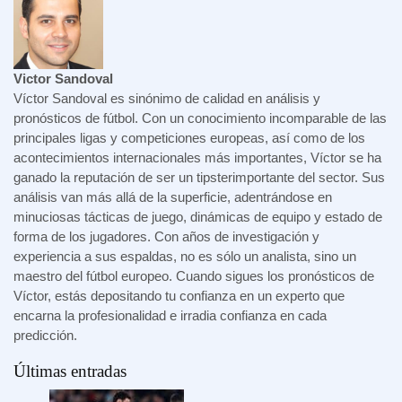
Victor Sandoval
Víctor Sandoval es sinónimo de calidad en análisis y
pronósticos de fútbol. Con un conocimiento incomparable de las
principales ligas y competiciones europeas, así como de los
acontecimientos internacionales más importantes, Víctor se ha
ganado la reputación de ser un tipsterimportante del sector. Sus
análisis van más allá de la superficie, adentrándose en
minuciosas tácticas de juego, dinámicas de equipo y estado de
forma de los jugadores. Con años de investigación y
experiencia a sus espaldas, no es sólo un analista, sino un
maestro del fútbol europeo. Cuando sigues los pronósticos de
Víctor, estás depositando tu confianza en un experto que
encarna la profesionalidad e irradia confianza en cada
predicción.
Últimas entradas