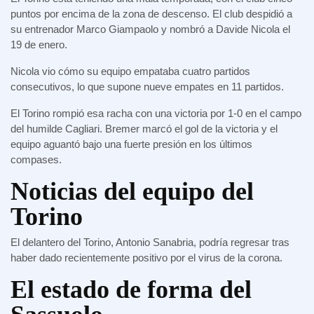
puntos por encima de la zona de descenso. El club despidió a
su entrenador Marco Giampaolo y nombró a Davide Nicola el
19 de enero.
Nicola vio cómo su equipo empataba cuatro partidos
consecutivos, lo que supone nueve empates en 11 partidos.
El Torino rompió esa racha con una victoria por 1-0 en el campo
del humilde Cagliari. Bremer marcó el gol de la victoria y el
equipo aguantó bajo una fuerte presión en los últimos
compases.
Noticias del equipo del
Torino
El delantero del Torino, Antonio Sanabria, podría regresar tras
haber dado recientemente positivo por el virus de la corona.
El estado de forma del