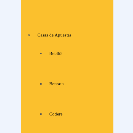
Casas de Apuestas
Bet365
Betsson
Codere