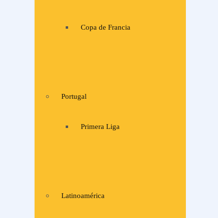
Copa de Francia
Portugal
Primera Liga
Latinoamérica