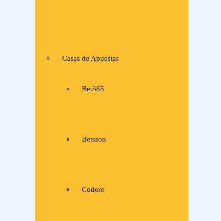
Casas de Apuestas
Bet365
Betsson
Codere