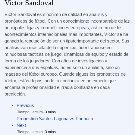
Victor Sandoval
Víctor Sandoval es sinónimo de calidad en análisis y
pronósticos de fútbol. Con un conocimiento incomparable de las
principales ligas y competiciones europeas, así como de los
acontecimientos internacionales más importantes, Víctor se ha
ganado la reputación de ser un tipsterimportante del sector. Sus
análisis van más allá de la superficie, adentrándose en
minuciosas tácticas de juego, dinámicas de equipo y estado de
forma de los jugadores. Con años de investigación y
experiencia a sus espaldas, no es sólo un analista, sino un
maestro del fútbol europeo. Cuando sigues los pronósticos de
Víctor, estás depositando tu confianza en un experto que
encarna la profesionalidad e irradia confianza en cada
predicción.
Previous
Pronóstico Santos Laguna vs Pachuca
Next