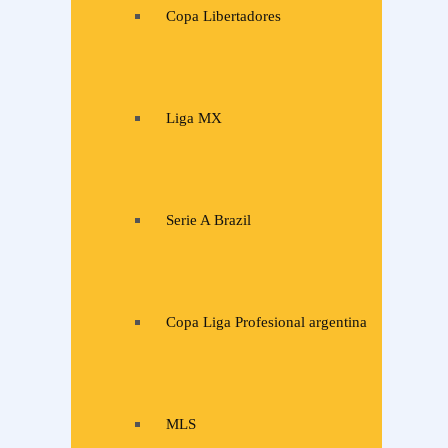
Copa Libertadores
Liga MX
Serie A Brazil
Copa Liga Profesional argentina
MLS