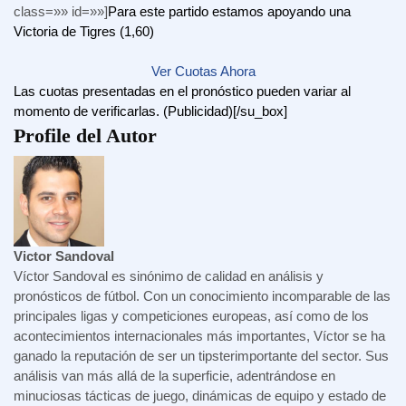
class=»» id=»»]
Para este partido estamos apoyando una
Victoria de Tigres (1,60)
Ver Cuotas Ahora
Las cuotas presentadas en el pronóstico pueden variar al
momento de verificarlas. (Publicidad)[/su_box]
Profile del Autor
Victor Sandoval
Víctor Sandoval es sinónimo de calidad en análisis y
pronósticos de fútbol. Con un conocimiento incomparable de las
principales ligas y competiciones europeas, así como de los
acontecimientos internacionales más importantes, Víctor se ha
ganado la reputación de ser un tipsterimportante del sector. Sus
análisis van más allá de la superficie, adentrándose en
minuciosas tácticas de juego, dinámicas de equipo y estado de