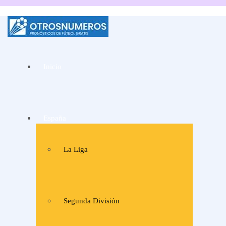
La mejor web de
Pronósticos de fútbol
Inicio
y consejos de apuestas
de expertos
España
La Liga
Segunda División