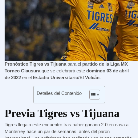
Pronóstico Tigres vs Tijuana
para el
partido de la Liga MX
Torneo Clausura
que se celebrará este
domingo 03 de abril
de 2022
en el
Estadio Universitario/El Volcán
.
Detalles del Contenido
Previa Tigres vs Tijuana
Tigres llega a este encuentro tras haber ganado 2-0 en casa a
Monterrey hace un par de semanas, antes del parón