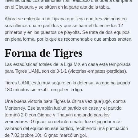
internacional. Los anfitriones han realizado una buena campaña
en el Clausura y se sitúan en la parte alta de la tabla.
Ahora se enfrenta a un Tijuana que llega con tres victorias en
sus últimos cuatro partidos y que se ha metido entre los 12
primeros y en los puestos de playoffs. Se trata de dos equipos
en plena forma, por lo que es recomendable que ambos anoten.
Forma de Tigres
Las estadísticas totales de la Liga MX en casa esta temporada
para Tigres UANL son de 3-1-1 (victorias-empates-perdidas).
Tigres UANL está muy seguro en la defensa, ya que ha jugado
180 minutos sin recibir un gol en la liga.
Una buena victoria para Tigres la última vez que jugó, contra
Monterrey. Ese también fue un partido en casa y el partido
terminó 2-0 con Gignac y Thauvin anotando para los
vencedores. Gignac, un delantero nato, fue el jugador más
valorado del equipo en ese partido, recibiendo una puntuación
de 7,02 (sobre 10). Gignac marcó un gol.