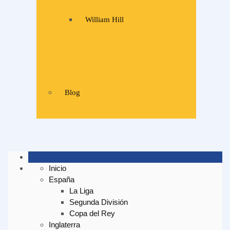
William Hill
Blog
Inicio
España
La Liga
Segunda División
Copa del Rey
Inglaterra