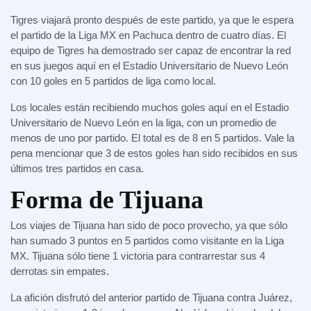
Tigres viajará pronto después de este partido, ya que le espera
el partido de la Liga MX en Pachuca dentro de cuatro días. El
equipo de Tigres ha demostrado ser capaz de encontrar la red
en sus juegos aquí en el Estadio Universitario de Nuevo León
con 10 goles en 5 partidos de liga como local.
Los locales están recibiendo muchos goles aquí en el Estadio
Universitario de Nuevo León en la liga, con un promedio de
menos de uno por partido. El total es de 8 en 5 partidos. Vale la
pena mencionar que 3 de estos goles han sido recibidos en sus
últimos tres partidos en casa.
Forma de Tijuana
Los viajes de Tijuana han sido de poco provecho, ya que sólo
han sumado 3 puntos en 5 partidos como visitante en la Liga
MX. Tijuana sólo tiene 1 victoria para contrarrestar sus 4
derrotas sin empates.
La afición disfrutó del anterior partido de Tijuana contra Juárez,