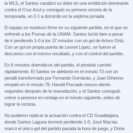
la MLS, el Santos canalizó su dolor en una exhibición dominante
contra el Cruz Azul y consiguió su primera victoria de la
temporada, un 2-1 a domicilio en la séptima jornada.
El equipo se mantuvo firme en su siguiente partido, en el que se
enfrentó a los Pumas de la UNAM. Santos luchó bien a pesar
de ir perdiendo 1-0 a los 37 minutos con un gol de Arturo Ortiz.
Con un gol en propia puerta de Leonel López, se fueron al
descanso con el mismo resultado, y con el control del partido.
En 6 minutos dramáticos del partido, el péndulo cambió
rápidamente. El Santos se adelantó en el minuto 73 con un
penalti transformado por Fernando Gorriarán, y Juan Dinenno
empató en el minuto 78. Harold Preciado estuvo atento
segundos después de la reanudación, y el Santos consiguió
volver a ponerse en ventaja en el minuto siguiente, antes de
lograr la victoria.
No pudieron replicar la actuación contra el CD Guadalajara,
donde Santos Laguna terminó perdiendo 1-0. José Macías
marcó el único gol del partido pasada la hora de juego, y Dória