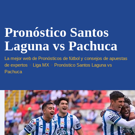
Pronóstico Santos
Laguna vs Pachuca
La mejor web de Pronósticos de fútbol y consejos de apuestas
de expertos
>
Liga MX
>
Pronóstico Santos Laguna vs
Pachuca