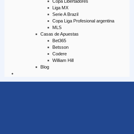
Copa Libertadores
Liga MX
Serie A Brazil
Copa Liga Profesional argentina
MLS
Casas de Apuestas
Bet365
Betsson
Codere
William Hill
Blog