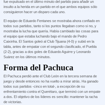
fue expulsado en el último minuto del partido para añadir un
insulto a la herida en un partido en el que ambos equipos sólo
consiguieron hacer un disparo cada uno.
El equipo de Eduardo Fentanes se mostraba ahora confiado en
todos sus partidos, tanto si los puntos llegaban como si no, y
mostraba la lucha que quería. Había cambiado las cosas para
el equipo que estaba luchando bajo el mando de Pedro
Caixinha. El Santos goleó al Club Tijuana (4-0) y subió en la
tabla, antes de empatar con el segundo clasificado, el Puebla
(2-2), gracias a dos goles de Eduardo Aguirre y Leonardo
Suárez en los últimos minutos.
Forma del Pachuca
El Pachuca perdió ante el Club León en la tercera semana de
juego y desde entonces no ha vuelto a mirar atrás. Ha ganado
todos sus partidos -cinco en total-, a excepción de su
enfrentamiento contra el Querétaro, que terminó con un empate
a dos. El objetivo de los líderes es sencillo: mantener la racha
de victorias.