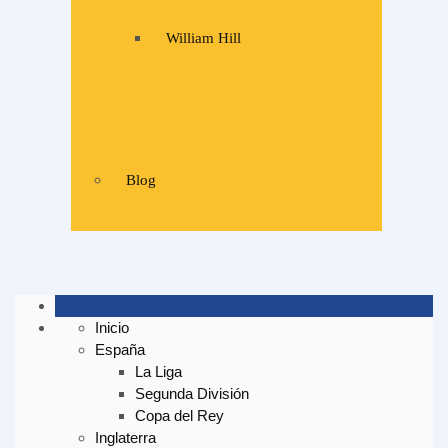
William Hill
Blog
Inicio
España
La Liga
Segunda División
Copa del Rey
Inglaterra