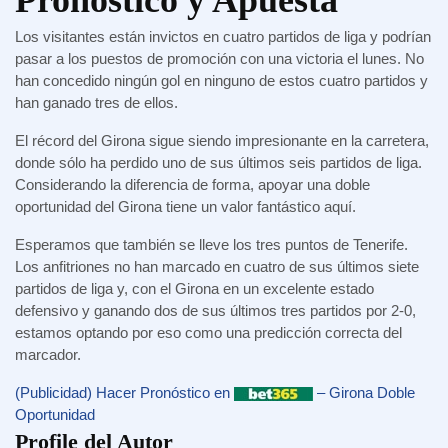
Pronostico y Apuesta
Los visitantes están invictos en cuatro partidos de liga y podrían
pasar a los puestos de promoción con una victoria el lunes. No
han concedido ningún gol en ninguno de estos cuatro partidos y
han ganado tres de ellos.
El récord del Girona sigue siendo impresionante en la carretera,
donde sólo ha perdido uno de sus últimos seis partidos de liga.
Considerando la diferencia de forma, apoyar una doble
oportunidad del Girona tiene un valor fantástico aquí.
Esperamos que también se lleve los tres puntos de Tenerife.
Los anfitriones no han marcado en cuatro de sus últimos siete
partidos de liga y, con el Girona en un excelente estado
defensivo y ganando dos de sus últimos tres partidos por 2-0,
estamos optando por eso como una predicción correcta del
marcador.
(Publicidad) Hacer Pronóstico en
– Girona Doble
Oportunidad
Profile del Autor