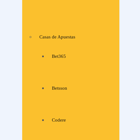
Casas de Apuestas
Bet365
Betsson
Codere