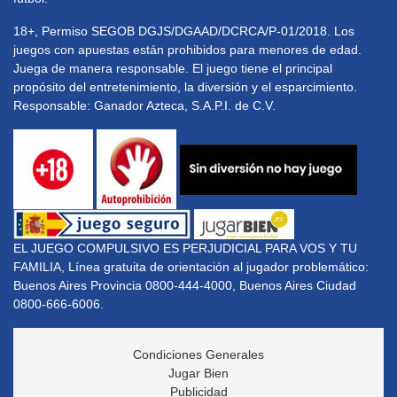
18+, Permiso SEGOB DGJS/DGAAD/DCRCA/P-01/2018. Los
juegos con apuestas están prohibidos para menores de edad.
Juega de manera responsable. El juego tiene el principal
propósito del entretenimiento, la diversión y el esparcimiento.
Responsable: Ganador Azteca, S.A.P.I. de C.V.
EL JUEGO COMPULSIVO ES PERJUDICIAL PARA VOS Y TU
FAMILIA, Línea gratuita de orientación al jugador problemático:
Buenos Aires Provincia 0800-444-4000, Buenos Aires Ciudad
0800-666-6006.
Condiciones Generales
Jugar Bien
Publicidad