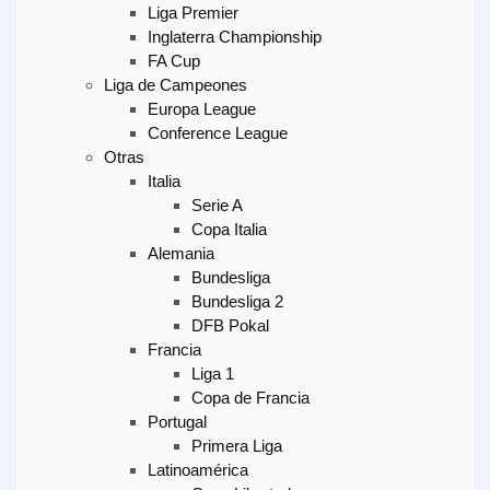
Liga Premier
Inglaterra Championship
FA Cup
Liga de Campeones
Europa League
Conference League
Otras
Italia
Serie A
Copa Italia
Alemania
Bundesliga
Bundesliga 2
DFB Pokal
Francia
Liga 1
Copa de Francia
Portugal
Primera Liga
Latinoamérica