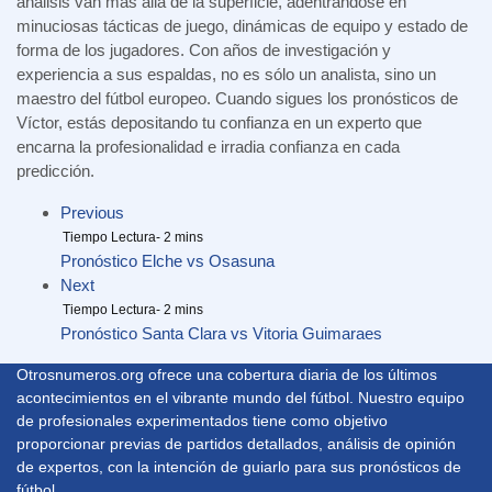
análisis van más allá de la superficie, adentrándose en
minuciosas tácticas de juego, dinámicas de equipo y estado de
forma de los jugadores. Con años de investigación y
experiencia a sus espaldas, no es sólo un analista, sino un
maestro del fútbol europeo. Cuando sigues los pronósticos de
Víctor, estás depositando tu confianza en un experto que
encarna la profesionalidad e irradia confianza en cada
predicción.
Previous
Pronóstico Elche vs Osasuna
Next
Pronóstico Santa Clara vs Vitoria Guimaraes
Otrosnumeros.org ofrece una cobertura diaria de los últimos
acontecimientos en el vibrante mundo del fútbol. Nuestro equipo
de profesionales experimentados tiene como objetivo
proporcionar previas de partidos detallados, análisis de opinión
de expertos, con la intención de guiarlo para sus pronósticos de
fútbol.