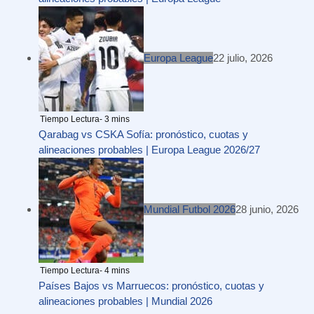
Europa League
22 julio, 2026
Qarabag vs CSKA Sofía: pronóstico, cuotas y
alineaciones probables | Europa League 2026/27
Mundial Futbol 2026
28 junio, 2026
Países Bajos vs Marruecos: pronóstico, cuotas y
alineaciones probables | Mundial 2026