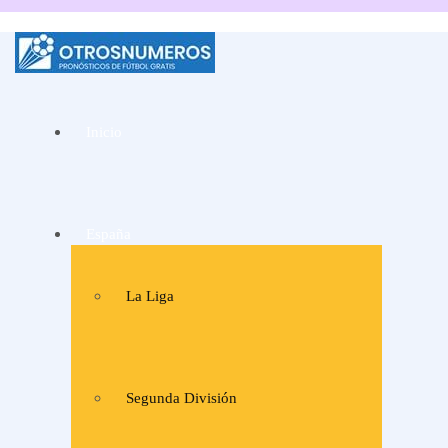
La mejor web de
Pronósticos de fútbol
Inicio
y consejos de apuestas
de expertos
España
La Liga
Segunda División