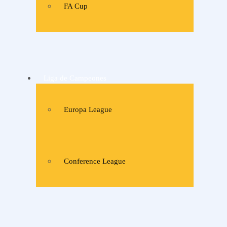
FA Cup
Liga de Campeones
Europa League
Conference League