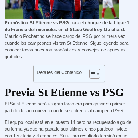
Pronóstico St Etienne vs PSG
para el
choque de la Ligue 1
de Francia del miércoles en el Stade Geoffroy-Guichard
.
Mauricio Pochettino se hace cargo del PSG por primera vez
cuando los campeones visitan St Etienne. Sigue leyendo para
conocer todos nuestros pronósticos y consejos de apuestas
gratuitos.
Detalles del Contenido
Previa St Etienne vs PSG
El Saint Etienne será un gran forastero para ganar su primer
partido del año nuevo cuando se enfrente al campeón PSG.
El equipo local está en el puesto 14 pero ha recuperado algo de
su forma ya que ha pasado sus últimos cinco partidos invicto
con 1 victoria y 4 empates. Su último resultado terminó en un