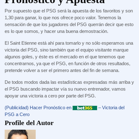
Por supuesto que el PSG será la apuesta de los favoritos y son
1,30 para ganar, lo que nos ofrece poco valor. Tenemos la
sensación de que los jugadores del PSG querrán decir que esto
es lo que somos, y hacer una buena demostración.
El Saint Etienne está ahí para tomarlo y no sólo esperamos una
victoria del PSG, sino también que el equipo visitante marque
algunos goles, y éste es el mercado en el que tenemos que
concentrarnos, ya que el PSG, en función de otros resultados,
pretende volver a ser el primero antes del fin de semana.
De todos modos dada las estadísticas expresadas más arriba y
el PSG buscando impactar vía su nuevo entrenador, vamos
apoyar una victoria a cero por parte del PSG.
(Publicidad) Hacer Pronóstico en
– Victoria del
PSG a Cero
Profile del Autor