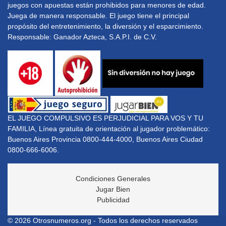
juegos con apuestas están prohibidos para menores de edad.
Juega de manera responsable. El juego tiene el principal
propósito del entretenimiento, la diversión y el esparcimiento.
Responsable: Ganador Azteca, S.A.P.I. de C.V.
EL JUEGO COMPULSIVO ES PERJUDICIAL PARA VOS Y TU
FAMILIA, Línea gratuita de orientación al jugador problemático:
Buenos Aires Provincia 0800-444-4000, Buenos Aires Ciudad
0800-666-6006.
Condiciones Generales
Jugar Bien
Publicidad
© 2026 Otrosnumeros.org - Todos los derechos reservados