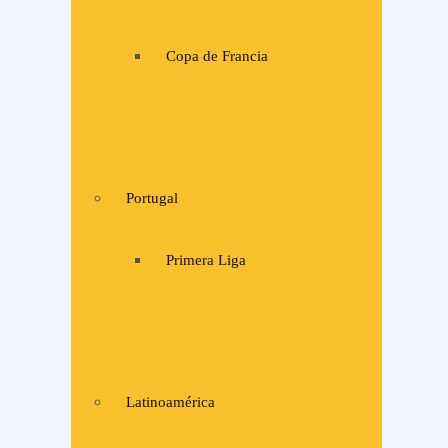
Copa de Francia
Portugal
Primera Liga
Latinoamérica