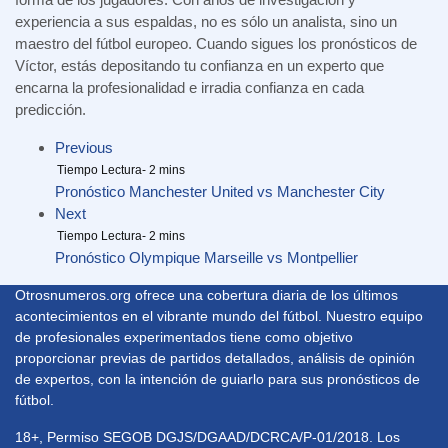
experiencia a sus espaldas, no es sólo un analista, sino un
maestro del fútbol europeo. Cuando sigues los pronósticos de
Víctor, estás depositando tu confianza en un experto que
encarna la profesionalidad e irradia confianza en cada
predicción.
Previous
Pronóstico Manchester United vs Manchester City
Next
Pronóstico Olympique Marseille vs Montpellier
Otrosnumeros.org ofrece una cobertura diaria de los últimos
acontecimientos en el vibrante mundo del fútbol. Nuestro equipo
de profesionales experimentados tiene como objetivo
proporcionar previas de partidos detallados, análisis de opinión
de expertos, con la intención de guiarlo para sus pronósticos de
fútbol.
18+, Permiso SEGOB DGJS/DGAAD/DCRCA/P-01/2018. Los