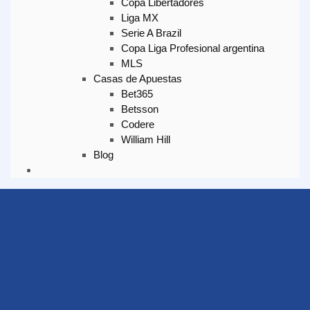
Copa Libertadores
Liga MX
Serie A Brazil
Copa Liga Profesional argentina
MLS
Casas de Apuestas
Bet365
Betsson
Codere
William Hill
Blog