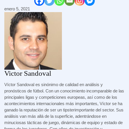
enero 5, 2021
Victor Sandoval
Víctor Sandoval es sinónimo de calidad en análisis y
pronósticos de fútbol. Con un conocimiento incomparable de las
principales ligas y competiciones europeas, así como de los
acontecimientos internacionales más importantes, Víctor se ha
ganado la reputación de ser un tipsterimportante del sector. Sus
análisis van más allá de la superficie, adentrándose en
minuciosas tácticas de juego, dinámicas de equipo y estado de
forma de los jugadores. Con años de investigación y