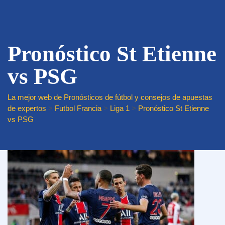
Pronóstico St Etienne
vs PSG
La mejor web de Pronósticos de fútbol y consejos de apuestas
de expertos
>
Futbol Francia
>
Liga 1
>
Pronóstico St Etienne
vs PSG