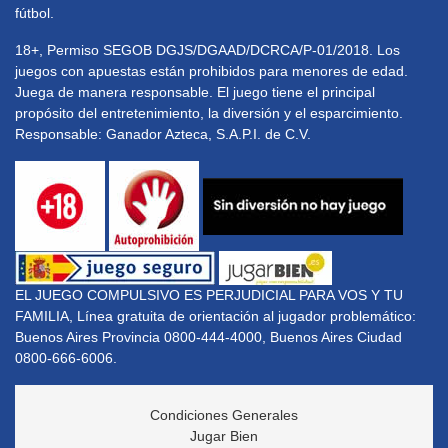
fútbol.
18+, Permiso SEGOB DGJS/DGAAD/DCRCA/P-01/2018. Los
juegos con apuestas están prohibidos para menores de edad.
Juega de manera responsable. El juego tiene el principal
propósito del entretenimiento, la diversión y el esparcimiento.
Responsable: Ganador Azteca, S.A.P.I. de C.V.
EL JUEGO COMPULSIVO ES PERJUDICIAL PARA VOS Y TU
FAMILIA, Línea gratuita de orientación al jugador problemático:
Buenos Aires Provincia 0800-444-4000, Buenos Aires Ciudad
0800-666-6006.
Condiciones Generales
Jugar Bien