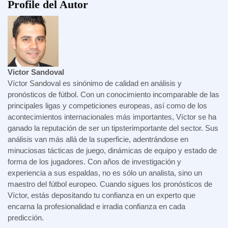
Profile del Autor
Victor Sandoval
Víctor Sandoval es sinónimo de calidad en análisis y
pronósticos de fútbol. Con un conocimiento incomparable de las
principales ligas y competiciones europeas, así como de los
acontecimientos internacionales más importantes, Víctor se ha
ganado la reputación de ser un tipsterimportante del sector. Sus
análisis van más allá de la superficie, adentrándose en
minuciosas tácticas de juego, dinámicas de equipo y estado de
forma de los jugadores. Con años de investigación y
experiencia a sus espaldas, no es sólo un analista, sino un
maestro del fútbol europeo. Cuando sigues los pronósticos de
Víctor, estás depositando tu confianza en un experto que
encarna la profesionalidad e irradia confianza en cada
predicción.