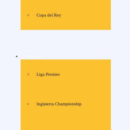
Copa del Rey
Inglaterra
Liga Premier
Inglaterra Championship