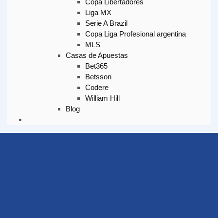
Copa Libertadores
Liga MX
Serie A Brazil
Copa Liga Profesional argentina
MLS
Casas de Apuestas
Bet365
Betsson
Codere
William Hill
Blog