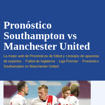
Pronóstico
Southampton vs
Manchester United
La mejor web de Pronósticos de fútbol y consejos de apuestas
de expertos
>
Futbol de Inglaterra
>
Liga Premier
>
Pronóstico
Southampton vs Manchester United