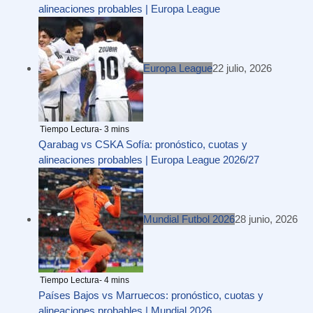
alineaciones probables | Europa League
Europa League
22 julio, 2026
Qarabag vs CSKA Sofía: pronóstico, cuotas y
alineaciones probables | Europa League 2026/27
Mundial Futbol 2026
28 junio, 2026
Países Bajos vs Marruecos: pronóstico, cuotas y
alineaciones probables | Mundial 2026