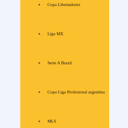
Copa Libertadores
Liga MX
Serie A Brazil
Copa Liga Profesional argentina
MLS