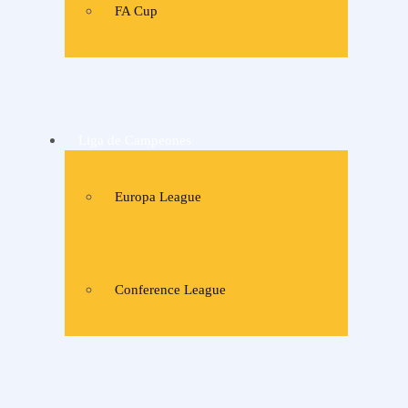
FA Cup
Liga de Campeones
Europa League
Conference League