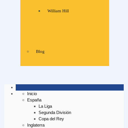
William Hill
Blog
Inicio
España
La Liga
Segunda División
Copa del Rey
Inglaterra