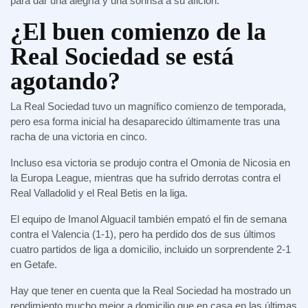
para dar una alegría y una sonrisa a su afición.
¿El buen comienzo de la
Real Sociedad se está
agotando?
La Real Sociedad tuvo un magnífico comienzo de temporada,
pero esa forma inicial ha desaparecido últimamente tras una
racha de una victoria en cinco.
Incluso esa victoria se produjo contra el Omonia de Nicosia en
la Europa League, mientras que ha sufrido derrotas contra el
Real Valladolid y el Real Betis en la liga.
El equipo de Imanol Alguacil también empató el fin de semana
contra el Valencia (1-1), pero ha perdido dos de sus últimos
cuatro partidos de liga a domicilio, incluido un sorprendente 2-1
en Getafe.
Hay que tener en cuenta que la Real Sociedad ha mostrado un
rendimiento mucho mejor a domicilio que en casa en las últimas