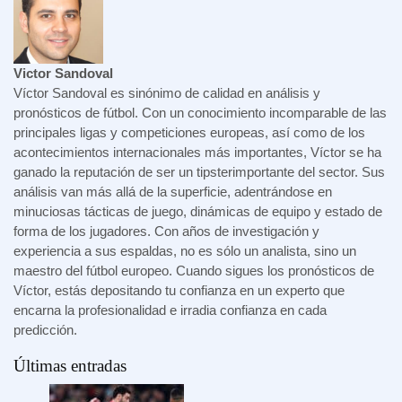
Victor Sandoval
Víctor Sandoval es sinónimo de calidad en análisis y
pronósticos de fútbol. Con un conocimiento incomparable de las
principales ligas y competiciones europeas, así como de los
acontecimientos internacionales más importantes, Víctor se ha
ganado la reputación de ser un tipsterimportante del sector. Sus
análisis van más allá de la superficie, adentrándose en
minuciosas tácticas de juego, dinámicas de equipo y estado de
forma de los jugadores. Con años de investigación y
experiencia a sus espaldas, no es sólo un analista, sino un
maestro del fútbol europeo. Cuando sigues los pronósticos de
Víctor, estás depositando tu confianza en un experto que
encarna la profesionalidad e irradia confianza en cada
predicción.
Últimas entradas