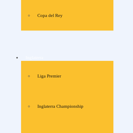
Copa del Rey
Inglaterra
Liga Premier
Inglaterra Championship