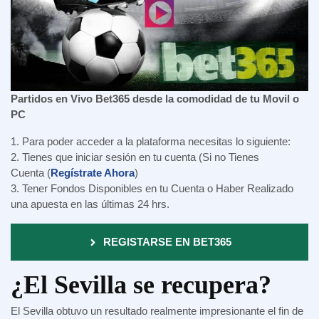
Partidos en Vivo Bet365 desde la comodidad de tu Movil o
PC
1. Para poder acceder a la plataforma necesitas lo siguiente:
2. Tienes que iniciar sesión en tu cuenta (Si no Tienes
Cuenta (
Regístrate Ahora
)
3. Tener Fondos Disponibles en tu Cuenta o Haber Realizado
una apuesta en las últimas 24 hrs.
REGISTARSE EN BET365
¿El Sevilla se recupera?
El Sevilla obtuvo un resultado realmente impresionante el fin de