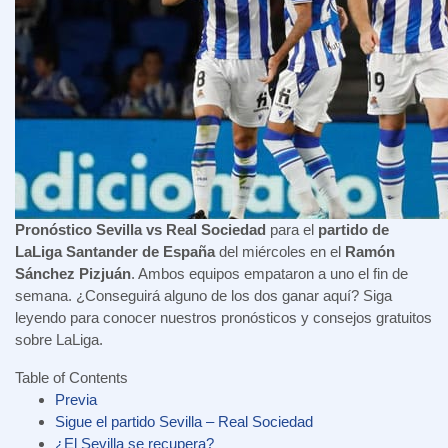
Pronóstico Sevilla vs Real Sociedad
para el
partido de
LaLiga Santander de España
del miércoles en el
Ramón
Sánchez Pizjuán
. Ambos equipos empataron a uno el fin de
semana. ¿Conseguirá alguno de los dos ganar aquí? Siga
leyendo para conocer nuestros pronósticos y consejos gratuitos
sobre LaLiga.
Table of Contents
Previa
Sigue el partido Sevilla – Real Sociedad
¿El Sevilla se recupera?