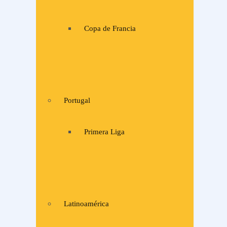
Copa de Francia
Portugal
Primera Liga
Latinoamérica