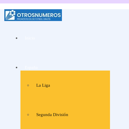
La mejor web de
Pronósticos de fútbol
Inicio
y consejos de apuestas
de expertos
España
La Liga
Segunda División