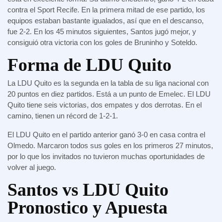
contra el Sport Recife. En la primera mitad de ese partido, los
equipos estaban bastante igualados, así que en el descanso,
fue 2-2. En los 45 minutos siguientes, Santos jugó mejor, y
consiguió otra victoria con los goles de Bruninho y Soteldo.
Forma de LDU Quito
La LDU Quito es la segunda en la tabla de su liga nacional con
20 puntos en diez partidos. Está a un punto de Emelec. El LDU
Quito tiene seis victorias, dos empates y dos derrotas. En el
camino, tienen un récord de 1-2-1.
El LDU Quito en el partido anterior ganó 3-0 en casa contra el
Olmedo. Marcaron todos sus goles en los primeros 27 minutos,
por lo que los invitados no tuvieron muchas oportunidades de
volver al juego.
Santos vs LDU Quito
Pronostico y Apuesta