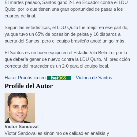
El martes pasado, Santos ganó 2-1 en Ecuador contra el LDU
Quito, por lo que tienen una gran oportunidad de pasar a los
cuartos de final.
Según las estadísticas, el LDU Quito fue mejor en ese partido,
ya que tuvo un 65% de posesión de pelota y 16 disparos a
puerta del Santos, pero el equipo brasileño anotó un gol más.
El Santos es un buen equipo en el Estadio Vila Belmiro, por lo
que debería ganar de nuevo contra la LDU Quito. Mi predicción
correcta del marcador es un 2-0 para el equipo local.
Hacer Pronóstico en
– Victoria de Santos
Profile del Autor
Victor Sandoval
Víctor Sandoval es sinónimo de calidad en análisis y