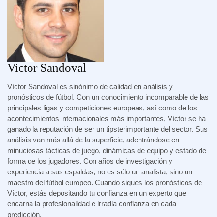
Victor Sandoval
Víctor Sandoval es sinónimo de calidad en análisis y
pronósticos de fútbol. Con un conocimiento incomparable de las
principales ligas y competiciones europeas, así como de los
acontecimientos internacionales más importantes, Víctor se ha
ganado la reputación de ser un tipsterimportante del sector. Sus
análisis van más allá de la superficie, adentrándose en
minuciosas tácticas de juego, dinámicas de equipo y estado de
forma de los jugadores. Con años de investigación y
experiencia a sus espaldas, no es sólo un analista, sino un
maestro del fútbol europeo. Cuando sigues los pronósticos de
Víctor, estás depositando tu confianza en un experto que
encarna la profesionalidad e irradia confianza en cada
predicción.