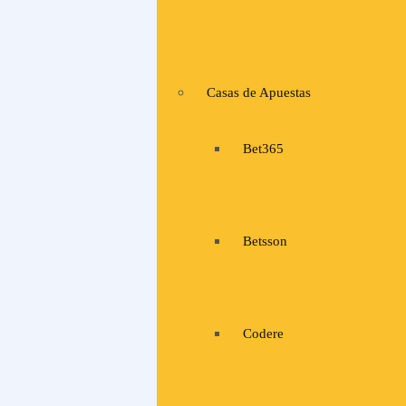
Casas de Apuestas
Bet365
Betsson
Codere