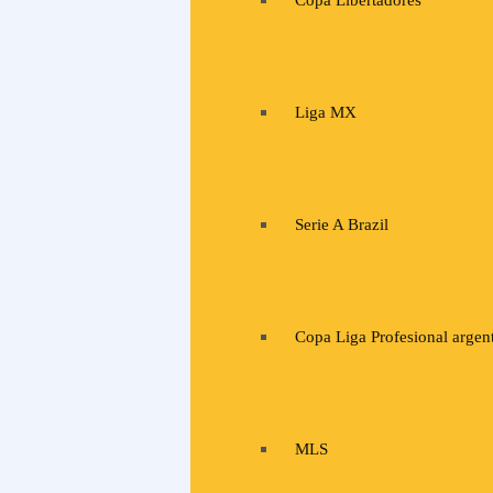
Copa Libertadores
Liga MX
Serie A Brazil
Copa Liga Profesional argen
MLS