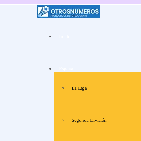
La mejor web de 
de expertos
Inicio
España
La Liga
Segunda División