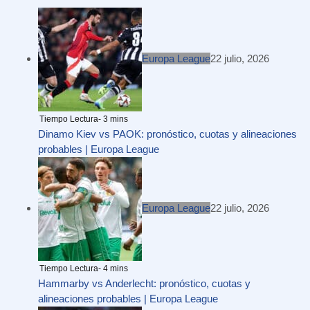
Europa League
22 julio, 2026
Dinamo Kiev vs PAOK: pronóstico, cuotas y alineaciones
probables | Europa League
Europa League
22 julio, 2026
Hammarby vs Anderlecht: pronóstico, cuotas y
alineaciones probables | Europa League