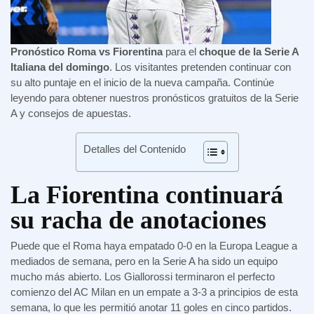
Pronóstico Roma vs Fiorentina
para el
choque de la Serie A
Italiana del domingo
. Los visitantes pretenden continuar con
su alto puntaje en el inicio de la nueva campaña. Continúe
leyendo para obtener nuestros pronósticos gratuitos de la Serie
A y consejos de apuestas.
Detalles del Contenido
La Fiorentina continuará
su racha de anotaciones
Puede que el Roma haya empatado 0-0 en la Europa League a
mediados de semana, pero en la Serie A ha sido un equipo
mucho más abierto. Los Giallorossi terminaron el perfecto
comienzo del AC Milan en un empate a 3-3 a principios de esta
semana, lo que les permitió anotar 11 goles en cinco partidos.