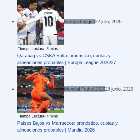
Europa League
22 julio, 2026
Qarabag vs CSKA Sofía: pronóstico, cuotas y
alineaciones probables | Europa League 2026/27
Mundial Futbol 2026
28 junio, 2026
Países Bajos vs Marruecos: pronóstico, cuotas y
alineaciones probables | Mundial 2026