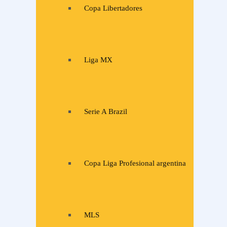
Copa Libertadores
Liga MX
Serie A Brazil
Copa Liga Profesional argentina
MLS