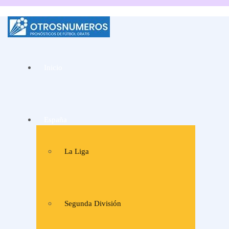
La mejor web de
Pronósticos de fútbol
Inicio
y consejos de apuestas
de expertos
España
La Liga
Segunda División