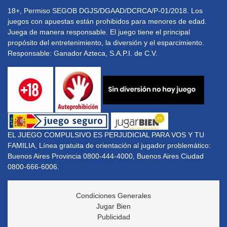
18+, Permiso SEGOB DGJS/DGAAD/DCRCA/P-01/2018. Los
juegos con apuestas están prohibidos para menores de edad.
Juega de manera responsable. El juego tiene el principal
propósito del entretenimiento, la diversión y el esparcimiento.
Responsable: Ganador Azteca, S.A.P.I. de C.V.
EL JUEGO COMPULSIVO ES PERJUDICIAL PARA VOS Y TU
FAMILIA, Línea gratuita de orientación al jugador problemático:
Buenos Aires Provincia 0800-444-4000, Buenos Aires Ciudad
0800-666-6006.
Condiciones Generales
Jugar Bien
Publicidad