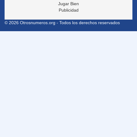
Jugar Bien
Publicidad
© 2026 Otrosnumeros.org - Todos los derechos reservados