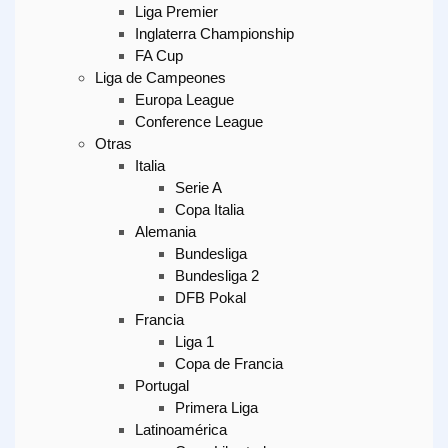
Liga Premier
Inglaterra Championship
FA Cup
Liga de Campeones
Europa League
Conference League
Otras
Italia
Serie A
Copa Italia
Alemania
Bundesliga
Bundesliga 2
DFB Pokal
Francia
Liga 1
Copa de Francia
Portugal
Primera Liga
Latinoamérica