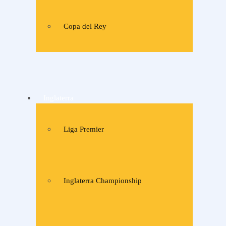
Copa del Rey
Inglaterra
Liga Premier
Inglaterra Championship