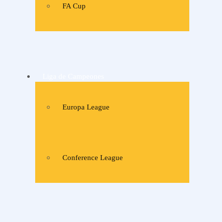
FA Cup
Liga de Campeones
Europa League
Conference League