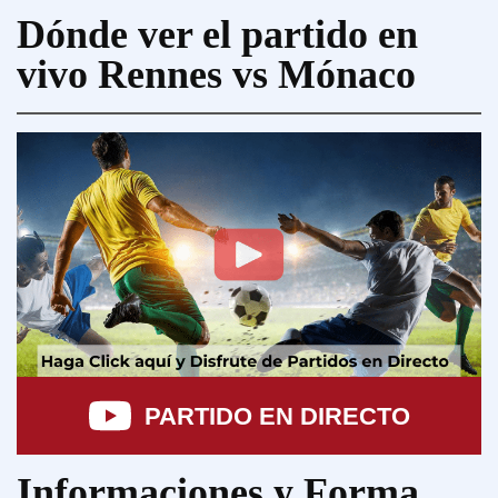
Dónde ver el partido en
vivo Rennes vs Mónaco
PARTIDO EN DIRECTO
Informaciones y Forma