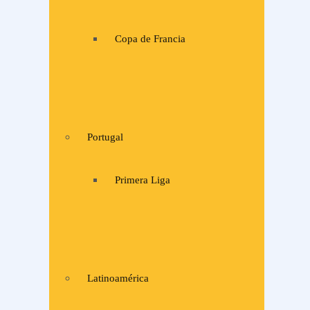
Copa de Francia
Portugal
Primera Liga
Latinoamérica