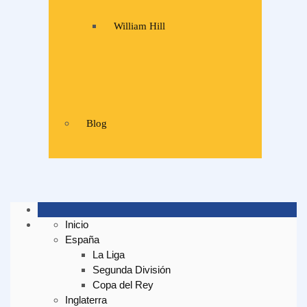
William Hill
Blog
Inicio
España
La Liga
Segunda División
Copa del Rey
Inglaterra