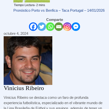
Pronóstico Porto vs Benfica – Taca Portugal – 14/01/2026
Comparte
octubre 4, 2024
Vinicius Ribeiro
Vinicius Ribeiro se destaca como un faro de profunda
experiencia futbolística, especializado en el vibrante mundo de
la Liga Brasileña de Fútbol y sus equipos, además de tener un