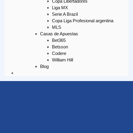
Copa Libertadores
Liga MX
Serie A Brazil
Copa Liga Profesional argentina
MLS
Casas de Apuestas
Bet365
Betsson
Codere
William Hill
Blog