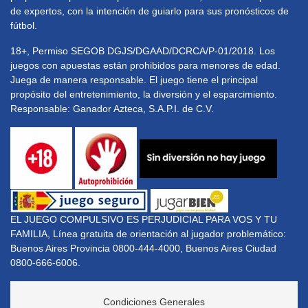
de expertos, con la intención de guiarlo para sus pronósticos de
fútbol.
18+, Permiso SEGOB DGJS/DGAAD/DCRCA/P-01/2018. Los
juegos con apuestas están prohibidos para menores de edad.
Juega de manera responsable. El juego tiene el principal
propósito del entretenimiento, la diversión y el esparcimiento.
Responsable: Ganador Azteca, S.A.P.I. de C.V.
EL JUEGO COMPULSIVO ES PERJUDICIAL PARA VOS Y TU
FAMILIA, Línea gratuita de orientación al jugador problemático:
Buenos Aires Provincia 0800-444-4000, Buenos Aires Ciudad
0800-666-6006.
Condiciones Generales