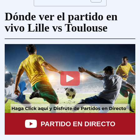
Dónde ver el partido en
vivo Lille vs Toulouse
PARTIDO EN DIRECTO