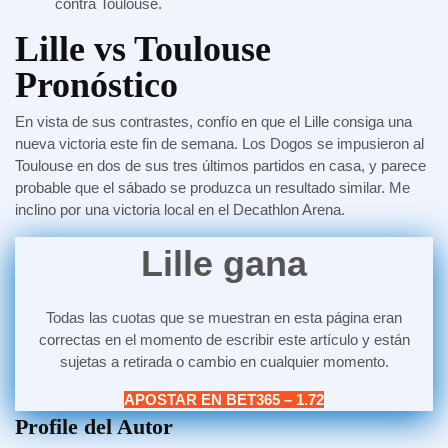
contra Toulouse.
Lille vs Toulouse
Pronóstico
En vista de sus contrastes, confío en que el Lille consiga una
nueva victoria este fin de semana. Los Dogos se impusieron al
Toulouse en dos de sus tres últimos partidos en casa, y parece
probable que el sábado se produzca un resultado similar. Me
inclino por una victoria local en el Decathlon Arena.
Lille gana
Todas las cuotas que se muestran en esta página eran
correctas en el momento de escribir este artículo y están
sujetas a retirada o cambio en cualquier momento.
APOSTAR EN BET365 – 1.72
Profile del Autor