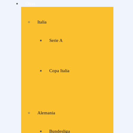
Otras
Italia
Serie A
Copa Italia
Alemania
Bundesliga