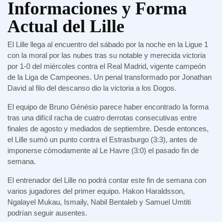
Informaciones y Forma
Actual del Lille
El Lille llega al encuentro del sábado por la noche en la Ligue 1
con la moral por las nubes tras su notable y merecida victoria
por 1-0 del miércoles contra el Real Madrid, vigente campeón
de la Liga de Campeones. Un penal transformado por Jonathan
David al filo del descanso dio la victoria a los Dogos.
El equipo de Bruno Génésio parece haber encontrado la forma
tras una difícil racha de cuatro derrotas consecutivas entre
finales de agosto y mediados de septiembre. Desde entonces,
el Lille sumó un punto contra el Estrasburgo (3:3), antes de
imponerse cómodamente al Le Havre (3:0) el pasado fin de
semana.
El entrenador del Lille no podrá contar este fin de semana con
varios jugadores del primer equipo. Hakon Haraldsson,
Ngalayel Mukau, Ismaily, Nabil Bentaleb y Samuel Umtiti
podrían seguir ausentes.