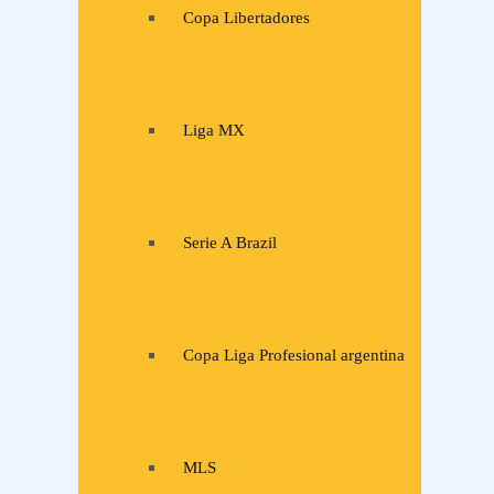
Copa Libertadores
Liga MX
Serie A Brazil
Copa Liga Profesional argentina
MLS