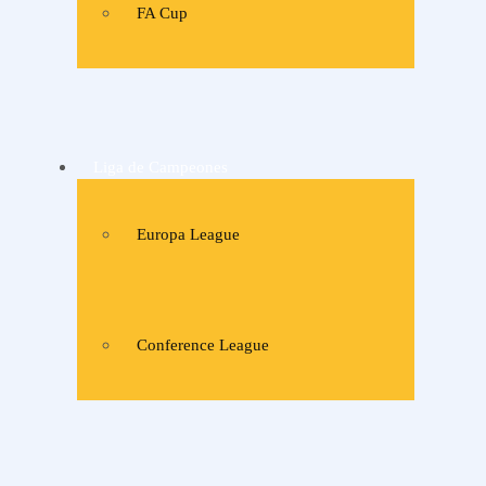
FA Cup
Liga de Campeones
Europa League
Conference League