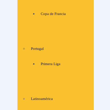
Copa de Francia
Portugal
Primera Liga
Latinoamérica