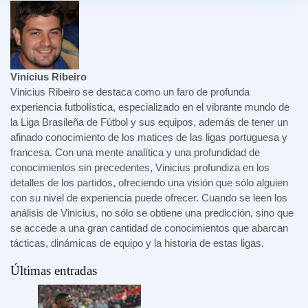
Vinicius Ribeiro
Vinicius Ribeiro se destaca como un faro de profunda
experiencia futbolística, especializado en el vibrante mundo de
la Liga Brasileña de Fútbol y sus equipos, además de tener un
afinado conocimiento de los matices de las ligas portuguesa y
francesa. Con una mente analítica y una profundidad de
conocimientos sin precedentes, Vinicius profundiza en los
detalles de los partidos, ofreciendo una visión que sólo alguien
con su nivel de experiencia puede ofrecer. Cuando se leen los
análisis de Vinicius, no sólo se obtiene una predicción, sino que
se accede a una gran cantidad de conocimientos que abarcan
tácticas, dinámicas de equipo y la historia de estas ligas.
Últimas entradas