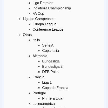
Liga Premier
Inglaterra Championship
FA Cup
Liga de Campeones
Europa League
Conference League
Otras
Italia
Serie A
Copa Italia
Alemania
Bundesliga
Bundesliga 2
DFB Pokal
Francia
Liga 1
Copa de Francia
Portugal
Primera Liga
Latinoamérica