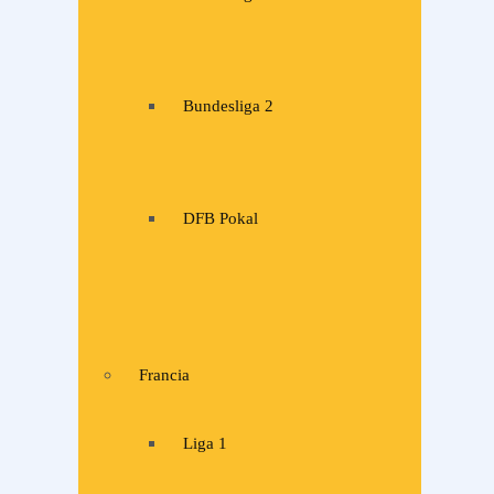
Bundesliga 2
DFB Pokal
Francia
Liga 1