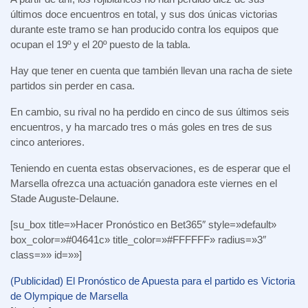
últimos doce encuentros en total, y sus dos únicas victorias
durante este tramo se han producido contra los equipos que
ocupan el 19º y el 20º puesto de la tabla.
Hay que tener en cuenta que también llevan una racha de siete
partidos sin perder en casa.
En cambio, su rival no ha perdido en cinco de sus últimos seis
encuentros, y ha marcado tres o más goles en tres de sus
cinco anteriores.
Teniendo en cuenta estas observaciones, es de esperar que el
Marsella ofrezca una actuación ganadora este viernes en el
Stade Auguste-Delaune.
[su_box title=»Hacer Pronóstico en Bet365″ style=»default»
box_color=»#04641c» title_color=»#FFFFFF» radius=»3″
class=»» id=»»]
(Publicidad) El Pronóstico de Apuesta para el partido es Victoria
de Olympique de Marsella