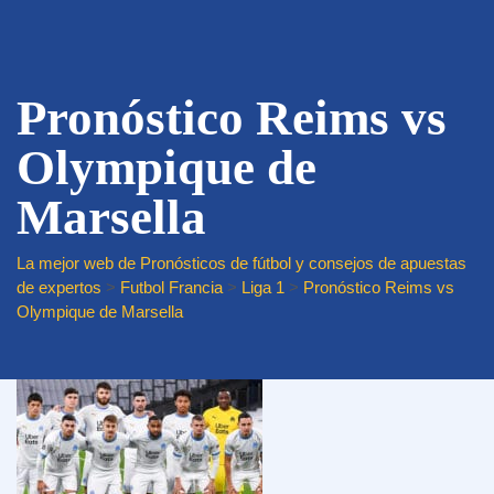
Pronóstico Reims vs
Olympique de
Marsella
La mejor web de Pronósticos de fútbol y consejos de apuestas
de expertos
>
Futbol Francia
>
Liga 1
>
Pronóstico Reims vs
Olympique de Marsella