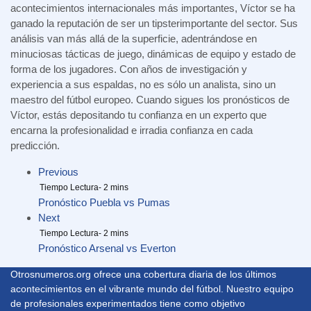
acontecimientos internacionales más importantes, Víctor se ha
ganado la reputación de ser un tipsterimportante del sector. Sus
análisis van más allá de la superficie, adentrándose en
minuciosas tácticas de juego, dinámicas de equipo y estado de
forma de los jugadores. Con años de investigación y
experiencia a sus espaldas, no es sólo un analista, sino un
maestro del fútbol europeo. Cuando sigues los pronósticos de
Víctor, estás depositando tu confianza en un experto que
encarna la profesionalidad e irradia confianza en cada
predicción.
Previous
Pronóstico Puebla vs Pumas
Next
Pronóstico Arsenal vs Everton
Otrosnumeros.org ofrece una cobertura diaria de los últimos
acontecimientos en el vibrante mundo del fútbol. Nuestro equipo
de profesionales experimentados tiene como objetivo