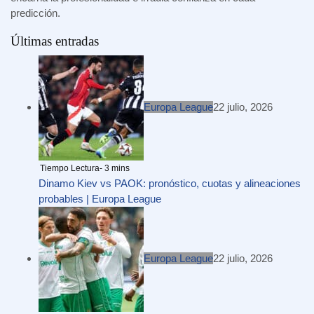
predicción.
Últimas entradas
Europa League
22 julio, 2026
Dinamo Kiev vs PAOK: pronóstico, cuotas y alineaciones
probables | Europa League
Europa League
22 julio, 2026