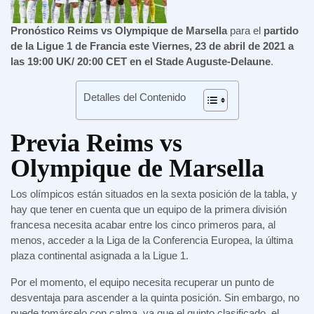
Pronóstico Reims vs Olympique de Marsella
para el
partido
de la Ligue 1 de Francia este Viernes, 23 de abril de 2021 a
las 19:00 UK/ 20:00 CET en el Stade Auguste-Delaune
.
Detalles del Contenido
Previa Reims vs
Olympique de Marsella
Los olímpicos están situados en la sexta posición de la tabla, y
hay que tener en cuenta que un equipo de la primera división
francesa necesita acabar entre los cinco primeros para, al
menos, acceder a la Liga de la Conferencia Europea, la última
plaza continental asignada a la Ligue 1.
Por el momento, el equipo necesita recuperar un punto de
desventaja para ascender a la quinta posición. Sin embargo, no
puede tomárselo con calma, ya que el quinto clasificado, el