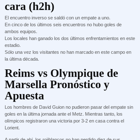
cara (h2h)
El encuentro inverso se saldó con un empate a uno.
En cinco de los últimos seis encuentros no hubo goles de
ambos equipos.
Los locales han ganado los dos últimos enfrentamientos en este
estadio.
Sólo una vez los visitantes no han marcado en este campo en
la última década.
Reims vs Olympique de
Marsella Pronóstico y
Apuesta
Los hombres de David Guion no pudieron pasar del empate sin
goles en la última jornada ante el Metz. Mientras tanto, los
olímpicos registraron una victoria por 3-2 en casa contra el
Lorient.
A partir de ahí, los rojiblancos no han perdido diez de sus