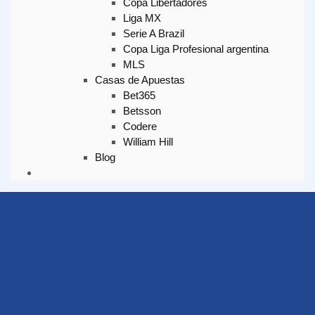
Copa Libertadores
Liga MX
Serie A Brazil
Copa Liga Profesional argentina
MLS
Casas de Apuestas
Bet365
Betsson
Codere
William Hill
Blog