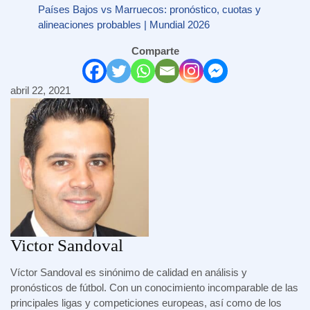
Países Bajos vs Marruecos: pronóstico, cuotas y
alineaciones probables | Mundial 2026
Comparte
abril 22, 2021
Victor Sandoval
Víctor Sandoval es sinónimo de calidad en análisis y
pronósticos de fútbol. Con un conocimiento incomparable de las
principales ligas y competiciones europeas, así como de los