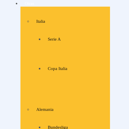
Otras
Italia
Serie A
Copa Italia
Alemania
Bundesliga