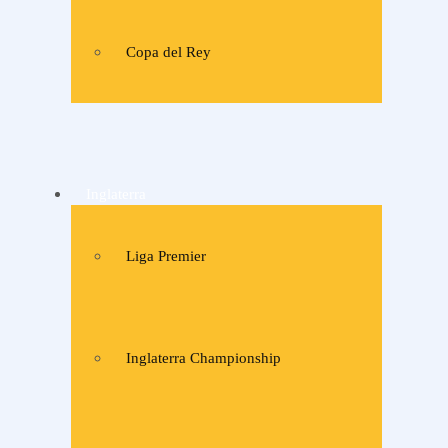
Copa del Rey
Inglaterra
Liga Premier
Inglaterra Championship