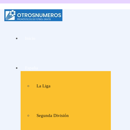
La mejor web de
Pronósticos de fútbol
Inicio
y consejos de apuestas
de expertos
España
La Liga
Segunda División