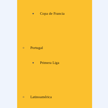
Copa de Francia
Portugal
Primera Liga
Latinoamérica