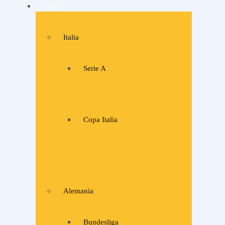
Otras
Italia
Serie A
Copa Italia
Alemania
Bundesliga