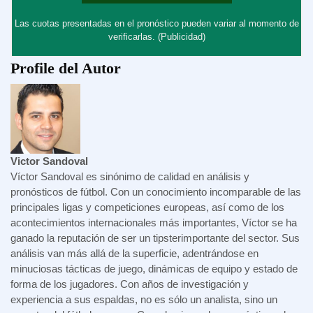
Las cuotas presentadas en el pronóstico pueden variar al momento de
verificarlas. (Publicidad)
Profile del Autor
Victor Sandoval
Víctor Sandoval es sinónimo de calidad en análisis y
pronósticos de fútbol. Con un conocimiento incomparable de las
principales ligas y competiciones europeas, así como de los
acontecimientos internacionales más importantes, Víctor se ha
ganado la reputación de ser un tipsterimportante del sector. Sus
análisis van más allá de la superficie, adentrándose en
minuciosas tácticas de juego, dinámicas de equipo y estado de
forma de los jugadores. Con años de investigación y
experiencia a sus espaldas, no es sólo un analista, sino un