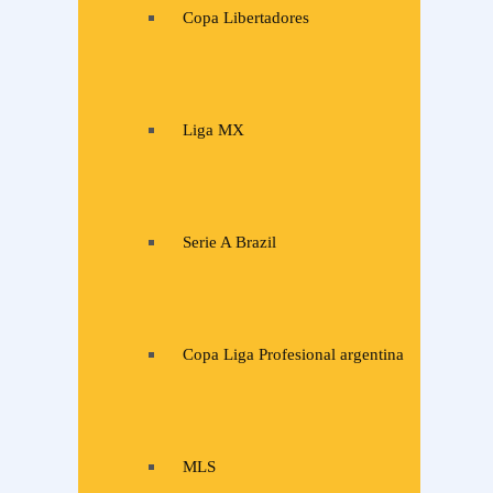
Copa Libertadores
Liga MX
Serie A Brazil
Copa Liga Profesional argentina
MLS