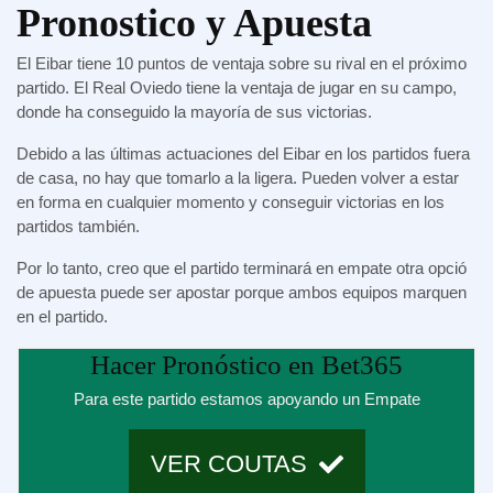
Pronostico y Apuesta
El Eibar tiene 10 puntos de ventaja sobre su rival en el próximo
partido. El Real Oviedo tiene la ventaja de jugar en su campo,
donde ha conseguido la mayoría de sus victorias.
Debido a las últimas actuaciones del Eibar en los partidos fuera
de casa, no hay que tomarlo a la ligera. Pueden volver a estar
en forma en cualquier momento y conseguir victorias en los
partidos también.
Por lo tanto, creo que el partido terminará en empate otra opció
de apuesta puede ser apostar porque ambos equipos marquen
en el partido.
Hacer Pronóstico en Bet365
Para este partido estamos apoyando un Empate
VER COUTAS