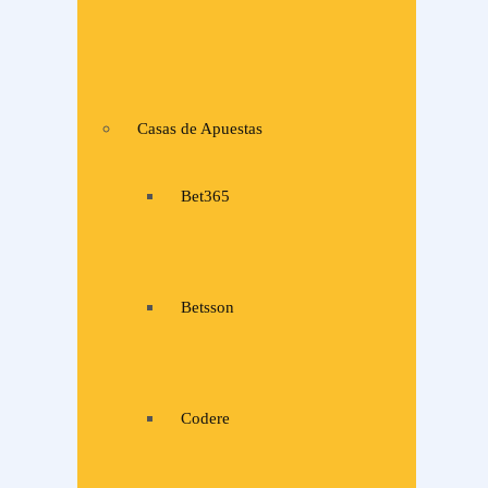
Casas de Apuestas
Bet365
Betsson
Codere