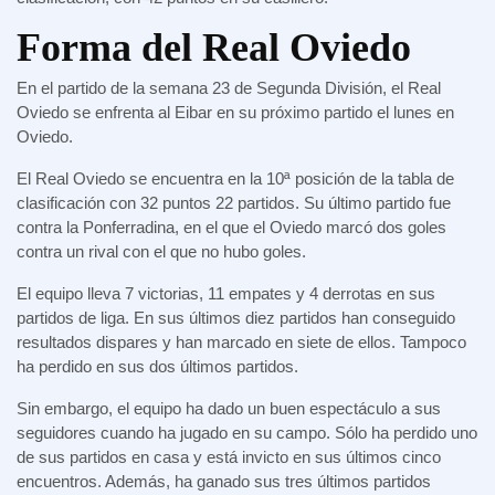
Forma del Real Oviedo
En el partido de la semana 23 de Segunda División, el Real
Oviedo se enfrenta al Eibar en su próximo partido el lunes en
Oviedo.
El Real Oviedo se encuentra en la 10ª posición de la tabla de
clasificación con 32 puntos 22 partidos. Su último partido fue
contra la Ponferradina, en el que el Oviedo marcó dos goles
contra un rival con el que no hubo goles.
El equipo lleva 7 victorias, 11 empates y 4 derrotas en sus
partidos de liga. En sus últimos diez partidos han conseguido
resultados dispares y han marcado en siete de ellos. Tampoco
ha perdido en sus dos últimos partidos.
Sin embargo, el equipo ha dado un buen espectáculo a sus
seguidores cuando ha jugado en su campo. Sólo ha perdido uno
de sus partidos en casa y está invicto en sus últimos cinco
encuentros. Además, ha ganado sus tres últimos partidos