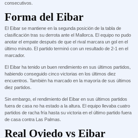
consecutivos.
Forma del Eibar
El Eibar se mantiene en la segunda posición de la tabla de
clasificación tras su derrota ante el Mallorca. El equipo no pudo
anotar el empate después de que el rival marcara un gol en el
último minuto. El partido terminó con un resultado de 2-1 en el
marcador.
El Eibar ha tenido un buen rendimiento en sus últimos partidos,
habiendo conseguido cinco victorias en los últimos diez
encuentros. También ha marcado en la mayoría de sus últimos
diez partidos.
Sin embargo, el rendimiento del Eibar en sus últimos partidos
fuera de casa no ha estado a la altura. El equipo llevaba cuatro
partidos de racha fría hasta su victoria en el último partido fuera
de casa contra Las Palmas.
Real Oviedo vs Eibar