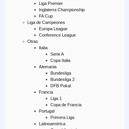
Liga Premier
Inglaterra Championship
FA Cup
Liga de Campeones
Europa League
Conference League
Otras
Italia
Serie A
Copa Italia
Alemania
Bundesliga
Bundesliga 2
DFB Pokal
Francia
Liga 1
Copa de Francia
Portugal
Primera Liga
Latinoamérica