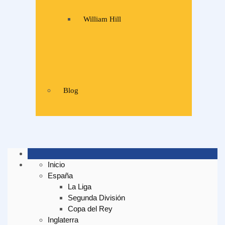
William Hill
Blog
Inicio
España
La Liga
Segunda División
Copa del Rey
Inglaterra