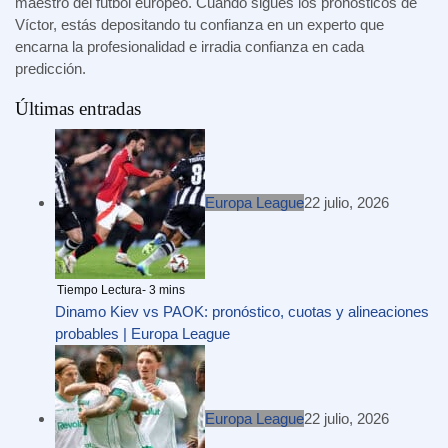
maestro del fútbol europeo. Cuando sigues los pronósticos de
Víctor, estás depositando tu confianza en un experto que
encarna la profesionalidad e irradia confianza en cada
predicción.
Últimas entradas
Europa League
22 julio, 2026
Dinamo Kiev vs PAOK: pronóstico, cuotas y alineaciones
probables | Europa League
Europa League
22 julio, 2026