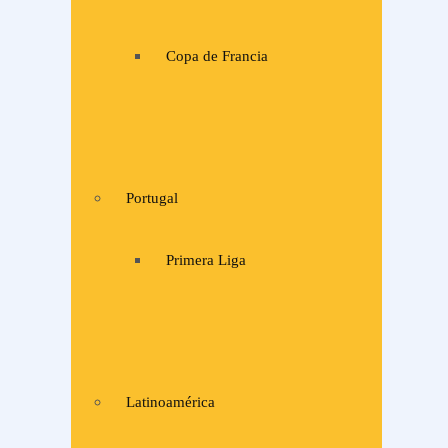
Copa de Francia
Portugal
Primera Liga
Latinoamérica