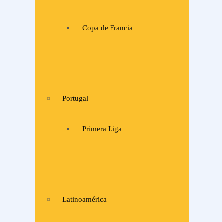
Copa de Francia
Portugal
Primera Liga
Latinoamérica