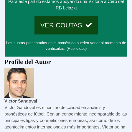
Para este partido estamos apoyando una Victoria a Cero del
RB Leipzig
VER COUTAS
Las cuotas presentadas en el pronóstico pueden variar al momento de
verificarlas. (Publicidad)
Profile del Autor
Victor Sandoval
Víctor Sandoval es sinónimo de calidad en análisis y
pronósticos de fútbol. Con un conocimiento incomparable de las
principales ligas y competiciones europeas, así como de los
acontecimientos internacionales más importantes, Víctor se ha