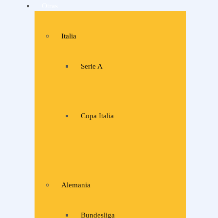
Otras
Italia
Serie A
Copa Italia
Alemania
Bundesliga