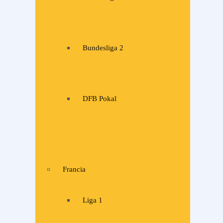
Bundesliga 2
DFB Pokal
Francia
Liga 1