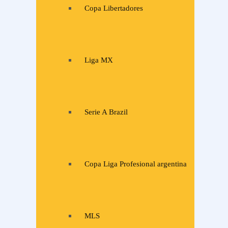
Copa Libertadores
Liga MX
Serie A Brazil
Copa Liga Profesional argentina
MLS