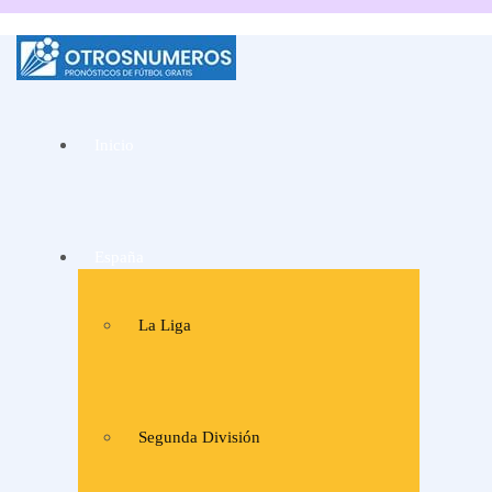
La mejor web de
Pronósticos de fútbol
Inicio
y consejos de apuestas
de expertos
España
La Liga
Segunda División