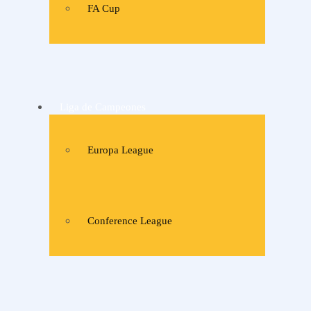
FA Cup
Liga de Campeones
Europa League
Conference League