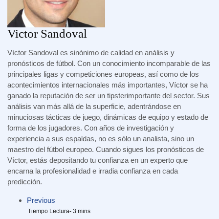
Victor Sandoval
Víctor Sandoval es sinónimo de calidad en análisis y
pronósticos de fútbol. Con un conocimiento incomparable de las
principales ligas y competiciones europeas, así como de los
acontecimientos internacionales más importantes, Víctor se ha
ganado la reputación de ser un tipsterimportante del sector. Sus
análisis van más allá de la superficie, adentrándose en
minuciosas tácticas de juego, dinámicas de equipo y estado de
forma de los jugadores. Con años de investigación y
experiencia a sus espaldas, no es sólo un analista, sino un
maestro del fútbol europeo. Cuando sigues los pronósticos de
Víctor, estás depositando tu confianza en un experto que
encarna la profesionalidad e irradia confianza en cada
predicción.
Previous