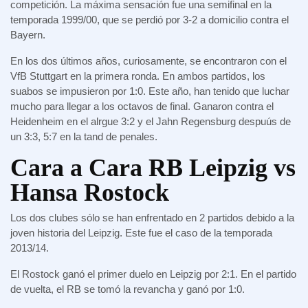
competición. La máxima sensación fue una semifinal en la
temporada 1999/00, que se perdió por 3-2 a domicilio contra el
Bayern.
En los dos últimos años, curiosamente, se encontraron con el
VfB Stuttgart en la primera ronda. En ambos partidos, los
suabos se impusieron por 1:0. Este año, han tenido que luchar
mucho para llegar a los octavos de final. Ganaron contra el
Heidenheim en el alrgue 3:2 y el Jahn Regensburg despuús de
un 3:3, 5:7 en la tand de penales.
Cara a Cara RB Leipzig vs
Hansa Rostock
Los dos clubes sólo se han enfrentado en 2 partidos debido a la
joven historia del Leipzig. Este fue el caso de la temporada
2013/14.
El Rostock ganó el primer duelo en Leipzig por 2:1. En el partido
de vuelta, el RB se tomó la revancha y ganó por 1:0.