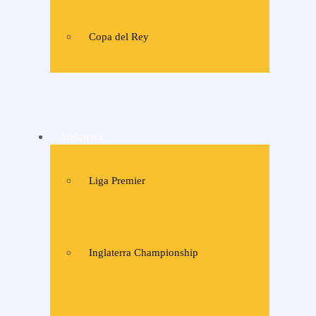
Copa del Rey
Inglaterra
Liga Premier
Inglaterra Championship