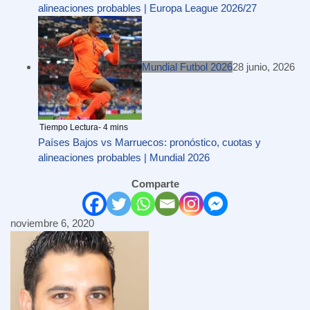
alineaciones probables | Europa League 2026/27
Mundial Futbol 2026
28 junio, 2026
Países Bajos vs Marruecos: pronóstico, cuotas y
alineaciones probables | Mundial 2026
Comparte
noviembre 6, 2020