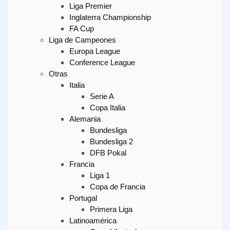
Liga Premier
Inglaterra Championship
FA Cup
Liga de Campeones
Europa League
Conference League
Otras
Italia
Serie A
Copa Italia
Alemania
Bundesliga
Bundesliga 2
DFB Pokal
Francia
Liga 1
Copa de Francia
Portugal
Primera Liga
Latinoamérica