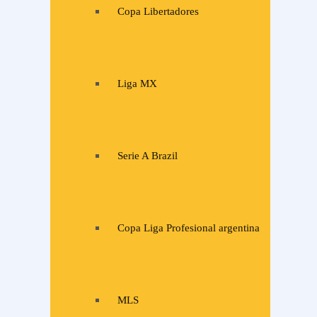
Copa Libertadores
Liga MX
Serie A Brazil
Copa Liga Profesional argentina
MLS