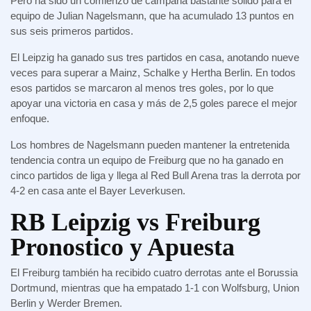
Pero ha sido un comienzo de campaña bastante sólido para el
equipo de Julian Nagelsmann, que ha acumulado 13 puntos en
sus seis primeros partidos.
El Leipzig ha ganado sus tres partidos en casa, anotando nueve
veces para superar a Mainz, Schalke y Hertha Berlin. En todos
esos partidos se marcaron al menos tres goles, por lo que
apoyar una victoria en casa y más de 2,5 goles parece el mejor
enfoque.
Los hombres de Nagelsmann pueden mantener la entretenida
tendencia contra un equipo de Freiburg que no ha ganado en
cinco partidos de liga y llega al Red Bull Arena tras la derrota por
4-2 en casa ante el Bayer Leverkusen.
RB Leipzig vs Freiburg
Pronostico y Apuesta
El Freiburg también ha recibido cuatro derrotas ante el Borussia
Dortmund, mientras que ha empatado 1-1 con Wolfsburg, Union
Berlin y Werder Bremen.