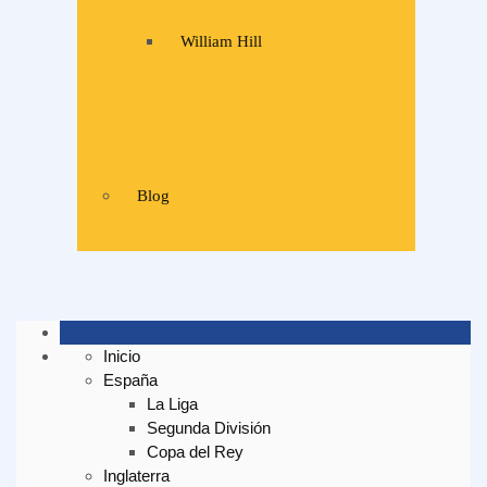
William Hill
Blog
Inicio
España
La Liga
Segunda División
Copa del Rey
Inglaterra