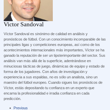
Victor Sandoval
Víctor Sandoval es sinónimo de calidad en análisis y
pronósticos de fútbol. Con un conocimiento incomparable de las
principales ligas y competiciones europeas, así como de los
acontecimientos internacionales más importantes, Víctor se ha
ganado la reputación de ser un tipsterimportante del sector. Sus
análisis van más allá de la superficie, adentrándose en
minuciosas tácticas de juego, dinámicas de equipo y estado de
forma de los jugadores. Con años de investigación y
experiencia a sus espaldas, no es sólo un analista, sino un
maestro del fútbol europeo. Cuando sigues los pronósticos de
Víctor, estás depositando tu confianza en un experto que
encarna la profesionalidad e irradia confianza en cada
predicción.
Previous