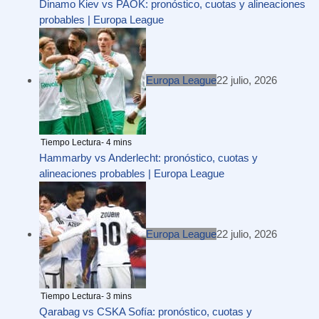
Dinamo Kiev vs PAOK: pronóstico, cuotas y alineaciones
probables | Europa League
Europa League
22 julio, 2026
Hammarby vs Anderlecht: pronóstico, cuotas y
alineaciones probables | Europa League
Europa League
22 julio, 2026
Qarabag vs CSKA Sofía: pronóstico, cuotas y