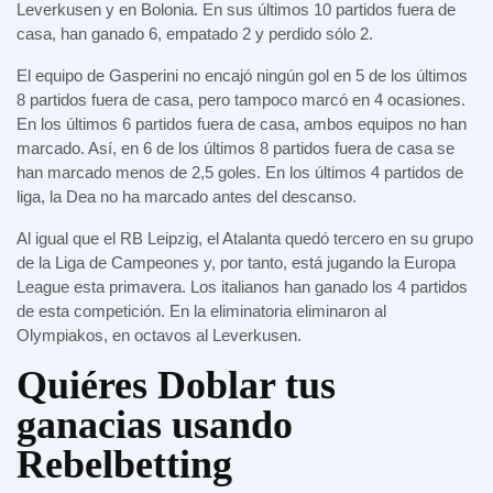
Leverkusen y en Bolonia. En sus últimos 10 partidos fuera de
casa, han ganado 6, empatado 2 y perdido sólo 2.
El equipo de Gasperini no encajó ningún gol en 5 de los últimos
8 partidos fuera de casa, pero tampoco marcó en 4 ocasiones.
En los últimos 6 partidos fuera de casa, ambos equipos no han
marcado. Así, en 6 de los últimos 8 partidos fuera de casa se
han marcado menos de 2,5 goles. En los últimos 4 partidos de
liga, la Dea no ha marcado antes del descanso.
Al igual que el RB Leipzig, el Atalanta quedó tercero en su grupo
de la Liga de Campeones y, por tanto, está jugando la Europa
League esta primavera. Los italianos han ganado los 4 partidos
de esta competición. En la eliminatoria eliminaron al
Olympiakos, en octavos al Leverkusen.
Quiéres Doblar tus
ganacias usando
Rebelbetting