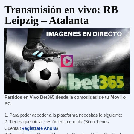
Transmisión en vivo: RB
Leipzig – Atalanta
Partidos en Vivo Bet365 desde la comodidad de tu Movil o
PC
1. Para poder acceder a la plataforma necesitas lo siguiente:
2. Tienes que iniciar sesión en tu cuenta (Si no Tienes
Cuenta (
Regístrate Ahora
)