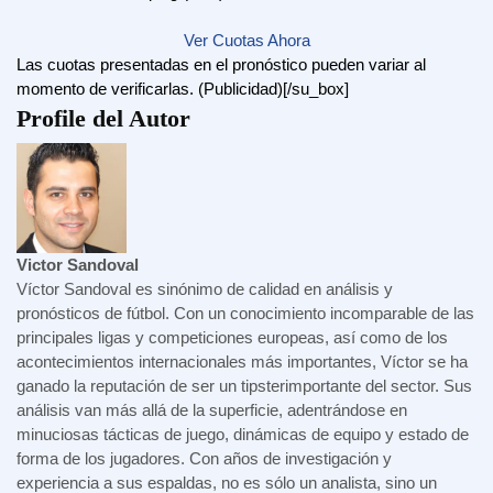
Ver Cuotas Ahora
Las cuotas presentadas en el pronóstico pueden variar al
momento de verificarlas. (Publicidad)[/su_box]
Profile del Autor
Victor Sandoval
Víctor Sandoval es sinónimo de calidad en análisis y
pronósticos de fútbol. Con un conocimiento incomparable de las
principales ligas y competiciones europeas, así como de los
acontecimientos internacionales más importantes, Víctor se ha
ganado la reputación de ser un tipsterimportante del sector. Sus
análisis van más allá de la superficie, adentrándose en
minuciosas tácticas de juego, dinámicas de equipo y estado de
forma de los jugadores. Con años de investigación y
experiencia a sus espaldas, no es sólo un analista, sino un