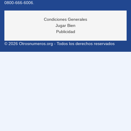
0800-666-6006.
Condiciones Generales
Jugar Bien
Publicidad
© 2026 Otrosnumeros.org - Todos los derechos reservados