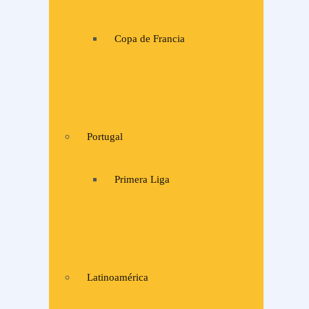
Copa de Francia
Portugal
Primera Liga
Latinoamérica