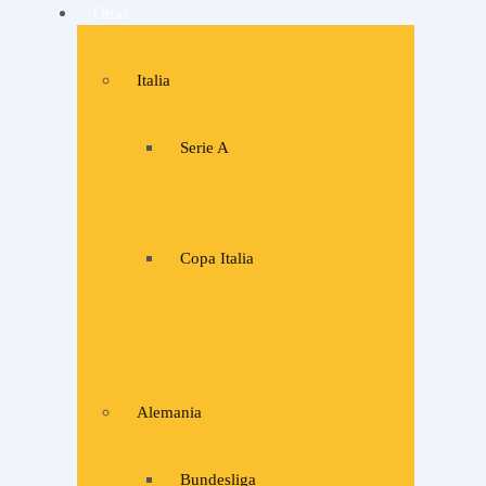
Otras
Italia
Serie A
Copa Italia
Alemania
Bundesliga