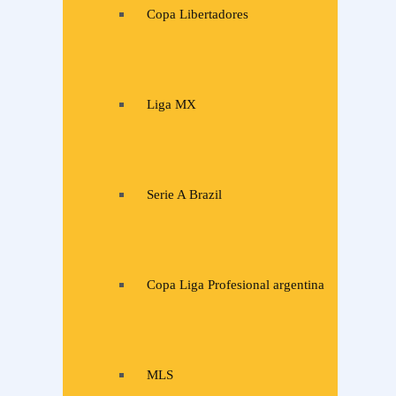
Copa Libertadores
Liga MX
Serie A Brazil
Copa Liga Profesional argentina
MLS