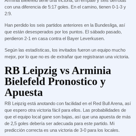
Arminia Bielefeld tiene una victoria, un empate y seis derrotas
con una diferencia de 5:17 goles. En el camino, tienen 0-1-3 y
2:9.
Han perdido los seis partidos anteriores en la Bundesliga, así
que están desesperados por los puntos. El sábado pasado,
perdieron 2-1 en casa contra el Bayer Leverkusen.
Según las estadísticas, los invitados fueron un equipo mucho
mejor, por lo que no es de extrañar que registraran una victoria.
RB Leipzig vs Arminia
Bielefeld Pronostico y
Apuesta
RB Leipzig está anotando con facilidad en el Red Bull Arena, así
que espero otra victoria fácil para ellos. Las probabilidades de
que el equipo local gane son bajas, así que una apuesta de más
de 2,5 goles debería ser adecuada para este partido. Mi
predicción correcta es una victoria de 3-0 para los locales.