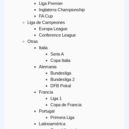
Liga Premier
Inglaterra Championship
FA Cup
Liga de Campeones
Europa League
Conference League
Otras
Italia
Serie A
Copa Italia
Alemania
Bundesliga
Bundesliga 2
DFB Pokal
Francia
Liga 1
Copa de Francia
Portugal
Primera Liga
Latinoamérica