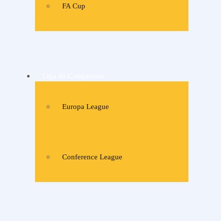
FA Cup
Liga de Campeones
Europa League
Conference League