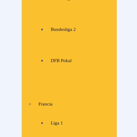
Bundesliga 2
DFB Pokal
Francia
Liga 1