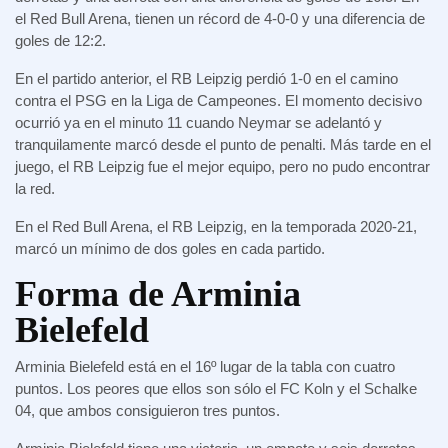
el Red Bull Arena, tienen un récord de 4-0-0 y una diferencia de
goles de 12:2.
En el partido anterior, el RB Leipzig perdió 1-0 en el camino
contra el PSG en la Liga de Campeones. El momento decisivo
ocurrió ya en el minuto 11 cuando Neymar se adelantó y
tranquilamente marcó desde el punto de penalti. Más tarde en el
juego, el RB Leipzig fue el mejor equipo, pero no pudo encontrar
la red.
En el Red Bull Arena, el RB Leipzig, en la temporada 2020-21,
marcó un mínimo de dos goles en cada partido.
Forma de Arminia
Bielefeld
Arminia Bielefeld está en el 16º lugar de la tabla con cuatro
puntos. Los peores que ellos son sólo el FC Koln y el Schalke
04, que ambos consiguieron tres puntos.