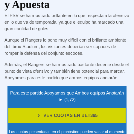
y Apuesta
El PSV se ha mostrado brillante en lo que respecta a la ofensiva
en lo que va de temporada, ya que el equipo ha marcado una
gran cantidad de goles.
Aunque el Rangers lo pone muy difícil con el brillante ambiente
del Ibrox Stadium, los visitantes deberían ser capaces de
romper la defensa del conjunto escocés.
Además, el Rangers se ha mostrado bastante decente desde el
punto de vista ofensivo y también tiene potencial para marcar.
Apoyamos para este partido que ambos equipos anotarán.
Para este partido Apoyamos que Ambos equipos Anotarán
► (1,72)
VER CUOTAS EN BET365
Las cuotas presentadas en el pronóstico pueden variar al momento