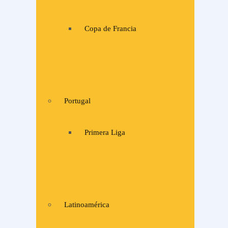
Copa de Francia
Portugal
Primera Liga
Latinoamérica