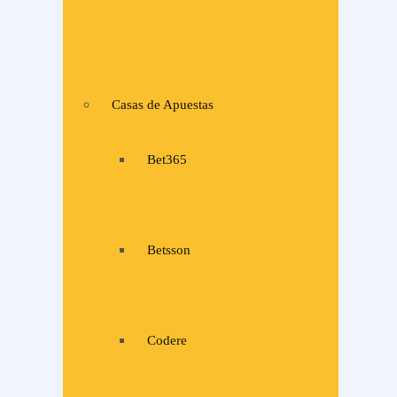
Casas de Apuestas
Bet365
Betsson
Codere