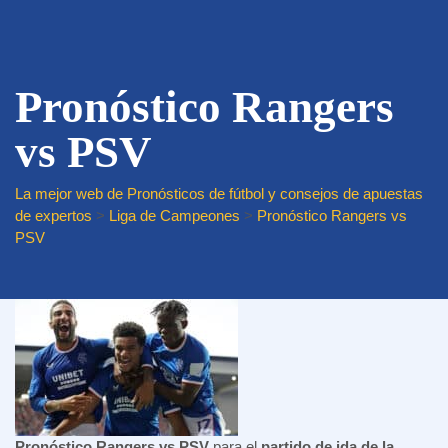
Pronóstico Rangers
vs PSV
La mejor web de Pronósticos de fútbol y consejos de apuestas
de expertos
>
Liga de Campeones
>
Pronóstico Rangers vs
PSV
Pronóstico Rangers vs PSV
para el
partido de ida de la