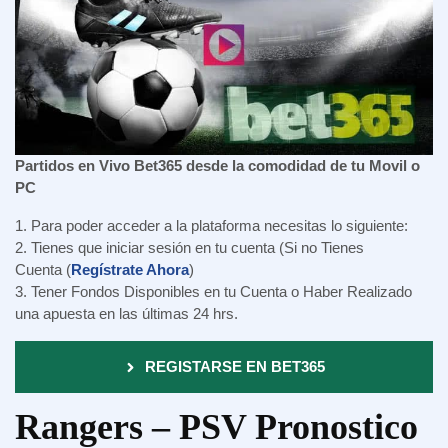
Partidos en Vivo Bet365 desde la comodidad de tu Movil o
PC
1. Para poder acceder a la plataforma necesitas lo siguiente:
2. Tienes que iniciar sesión en tu cuenta (Si no Tienes
Cuenta (
Regístrate Ahora
)
3. Tener Fondos Disponibles en tu Cuenta o Haber Realizado
una apuesta en las últimas 24 hrs.
REGISTARSE EN BET365
Rangers – PSV Pronostico