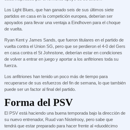
Los Light Blues, que han ganado seis de sus últimos siete
partidos en casa en la competición europea, deberían ser
apoyados para llevar una ventaja a Eindhoven para el choque
de vuelta.
Ryan Kent y James Sands, que fueron titulares en el partido de
vuelta contra el Union SG, pero que se perdieron el 4-0 del Gers
en casa contra el St Johnstone, deberían estar en condiciones
de volver a entrar en juego y aportar a los anfitriones toda su
fuerza.
Los anfitriones han tenido un poco más de tiempo para
recuperarse de sus esfuerzos del fin de semana, lo que también
puede ser un factor al final del partido.
Forma del PSV
El PSV está haciendo una buena temporada bajo la dirección de
su nuevo entrenador, Ruud van Nistelrooy, pero sabe que
tendrá que estar preparado para hacer frente al «duodécimo