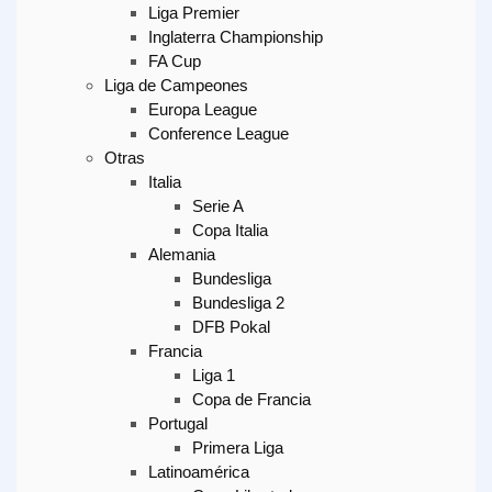
Liga Premier
Inglaterra Championship
FA Cup
Liga de Campeones
Europa League
Conference League
Otras
Italia
Serie A
Copa Italia
Alemania
Bundesliga
Bundesliga 2
DFB Pokal
Francia
Liga 1
Copa de Francia
Portugal
Primera Liga
Latinoamérica