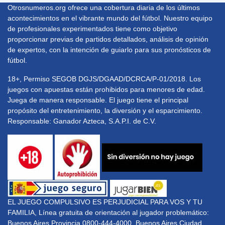
Otrosnumeros.org ofrece una cobertura diaria de los últimos
acontecimientos en el vibrante mundo del fútbol. Nuestro equipo
de profesionales experimentados tiene como objetivo
proporcionar previas de partidos detallados, análisis de opinión
de expertos, con la intención de guiarlo para sus pronósticos de
fútbol.
18+, Permiso SEGOB DGJS/DGAAD/DCRCA/P-01/2018. Los
juegos con apuestas están prohibidos para menores de edad.
Juega de manera responsable. El juego tiene el principal
propósito del entretenimiento, la diversión y el esparcimiento.
Responsable: Ganador Azteca, S.A.P.I. de C.V.
EL JUEGO COMPULSIVO ES PERJUDICIAL PARA VOS Y TU
FAMILIA, Línea gratuita de orientación al jugador problemático:
Buenos Aires Provincia 0800-444-4000, Buenos Aires Ciudad