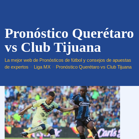
Pronóstico Querétaro
vs Club Tijuana
La mejor web de Pronósticos de fútbol y consejos de apuestas
de expertos
>
Liga MX
>
Pronóstico Querétaro vs Club Tijuana