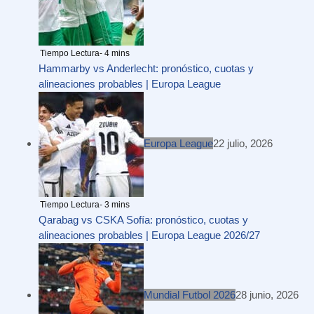
Hammarby vs Anderlecht: pronóstico, cuotas y
alineaciones probables | Europa League
Europa League
22 julio, 2026
Qarabag vs CSKA Sofía: pronóstico, cuotas y
alineaciones probables | Europa League 2026/27
Mundial Futbol 2026
28 junio, 2026