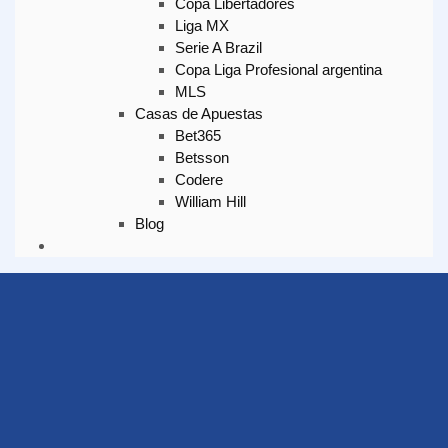
Copa Libertadores
Liga MX
Serie A Brazil
Copa Liga Profesional argentina
MLS
Casas de Apuestas
Bet365
Betsson
Codere
William Hill
Blog