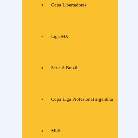
Copa Libertadores
Liga MX
Serie A Brazil
Copa Liga Profesional argentina
MLS