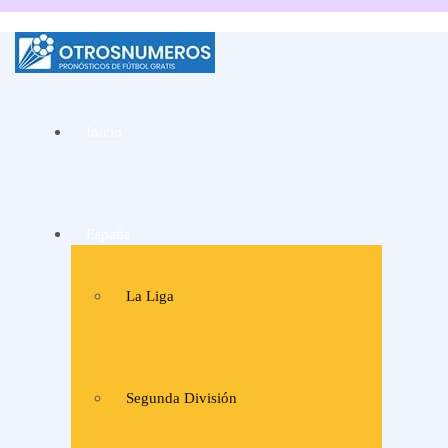
La mejor web de
Pronósticos de fútbol
Inicio
y consejos de apuestas
de expertos
España
La Liga
Segunda División