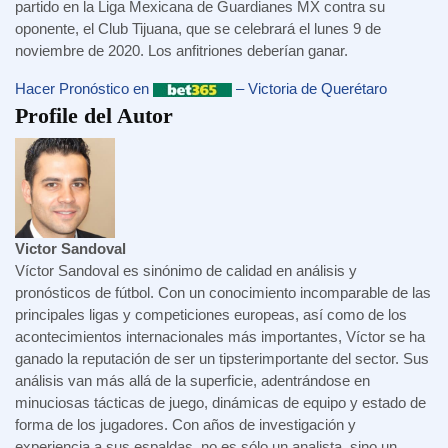
partido en la Liga Mexicana de Guardianes MX contra su
oponente, el Club Tijuana, que se celebrará el lunes 9 de
noviembre de 2020. Los anfitriones deberían ganar.
Hacer Pronóstico en
– Victoria de Querétaro
Profile del Autor
Victor Sandoval
Víctor Sandoval es sinónimo de calidad en análisis y
pronósticos de fútbol. Con un conocimiento incomparable de las
principales ligas y competiciones europeas, así como de los
acontecimientos internacionales más importantes, Víctor se ha
ganado la reputación de ser un tipsterimportante del sector. Sus
análisis van más allá de la superficie, adentrándose en
minuciosas tácticas de juego, dinámicas de equipo y estado de
forma de los jugadores. Con años de investigación y
experiencia a sus espaldas, no es sólo un analista, sino un