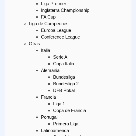
Liga Premier
Inglaterra Championship
FA Cup
Liga de Campeones
Europa League
Conference League
Otras
Italia
Serie A
Copa Italia
Alemania
Bundesliga
Bundesliga 2
DFB Pokal
Francia
Liga 1
Copa de Francia
Portugal
Primera Liga
Latinoamérica