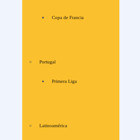
Copa de Francia
Portugal
Primera Liga
Latinoamérica