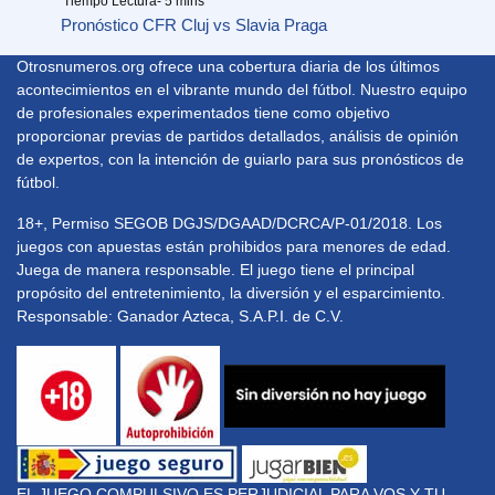
Pronóstico CFR Cluj vs Slavia Praga
Otrosnumeros.org ofrece una cobertura diaria de los últimos
acontecimientos en el vibrante mundo del fútbol. Nuestro equipo
de profesionales experimentados tiene como objetivo
proporcionar previas de partidos detallados, análisis de opinión
de expertos, con la intención de guiarlo para sus pronósticos de
fútbol.
18+, Permiso SEGOB DGJS/DGAAD/DCRCA/P-01/2018. Los
juegos con apuestas están prohibidos para menores de edad.
Juega de manera responsable. El juego tiene el principal
propósito del entretenimiento, la diversión y el esparcimiento.
Responsable: Ganador Azteca, S.A.P.I. de C.V.
EL JUEGO COMPULSIVO ES PERJUDICIAL PARA VOS Y TU