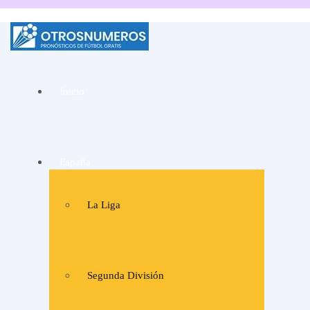
La mejor web de
Pronósticos de fútbol
Inicio
y consejos de apuestas
de expertos
España
La Liga
Segunda División