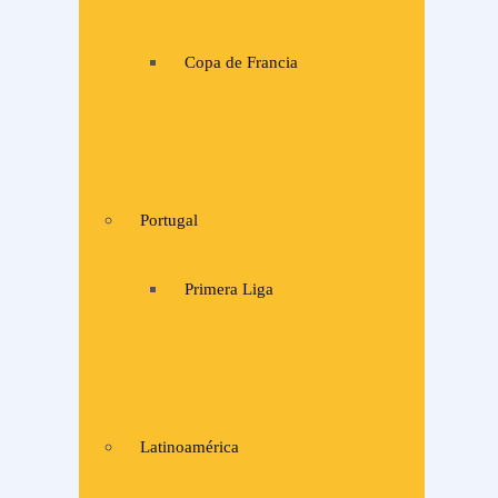
Copa de Francia
Portugal
Primera Liga
Latinoamérica