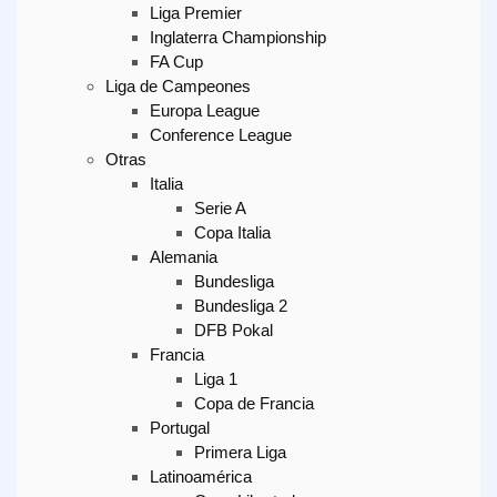
Liga Premier
Inglaterra Championship
FA Cup
Liga de Campeones
Europa League
Conference League
Otras
Italia
Serie A
Copa Italia
Alemania
Bundesliga
Bundesliga 2
DFB Pokal
Francia
Liga 1
Copa de Francia
Portugal
Primera Liga
Latinoamérica