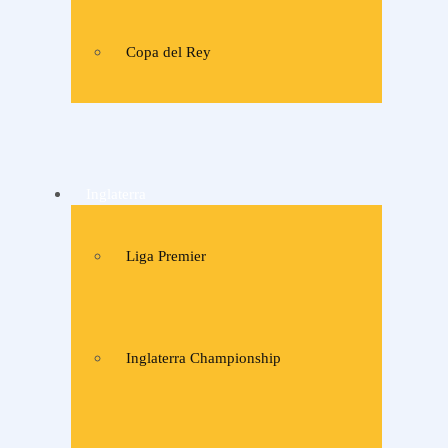
Copa del Rey
Inglaterra
Liga Premier
Inglaterra Championship