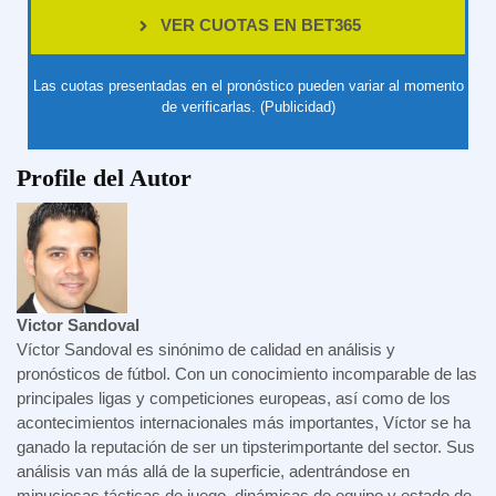
VER CUOTAS EN BET365
Las cuotas presentadas en el pronóstico pueden variar al momento
de verificarlas. (Publicidad)
Profile del Autor
Victor Sandoval
Víctor Sandoval es sinónimo de calidad en análisis y
pronósticos de fútbol. Con un conocimiento incomparable de las
principales ligas y competiciones europeas, así como de los
acontecimientos internacionales más importantes, Víctor se ha
ganado la reputación de ser un tipsterimportante del sector. Sus
análisis van más allá de la superficie, adentrándose en
minuciosas tácticas de juego, dinámicas de equipo y estado de