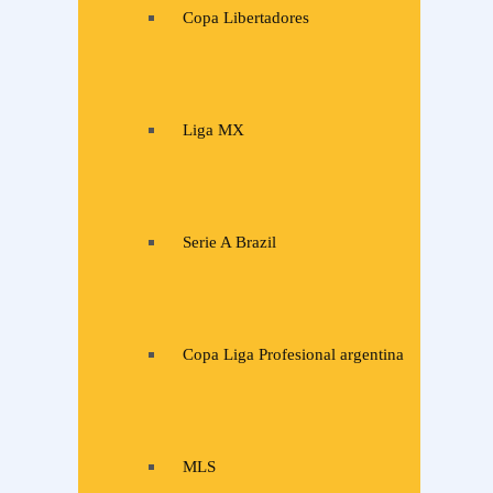
Copa Libertadores
Liga MX
Serie A Brazil
Copa Liga Profesional argentina
MLS