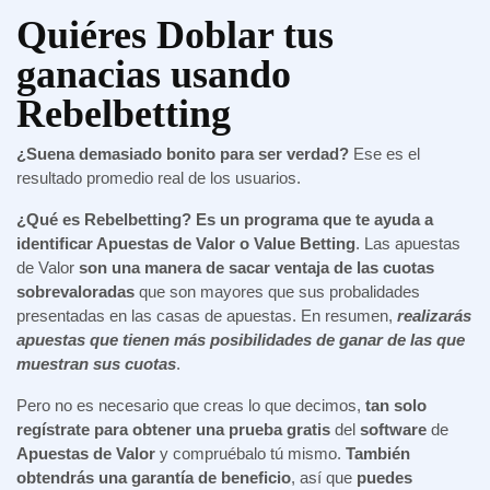
Quiéres Doblar tus
ganacias usando
Rebelbetting
¿Suena demasiado bonito para ser verdad?
Ese es el
resultado promedio real de los usuarios.
¿Qué es Rebelbetting?
Es un programa que te ayuda a
identificar Apuestas de Valor o Value Betting
. Las apuestas
de Valor
son una manera de sacar ventaja de las cuotas
sobrevaloradas
que son mayores que sus probalidades
presentadas en las casas de apuestas. En resumen,
realizarás
apuestas que tienen más posibilidades de ganar de las que
muestran sus cuotas
.
Pero no es necesario que creas lo que decimos,
tan solo
regístrate para obtener una prueba gratis
del
software
de
Apuestas de Valor
y compruébalo tú mismo.
También
obtendrás una garantía de beneficio
, así que
puedes