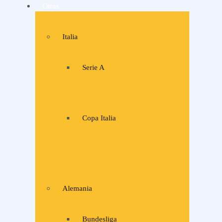
Otras
Italia
Serie A
Copa Italia
Alemania
Bundesliga