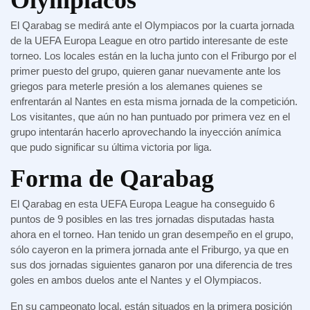
Olympiacos
El Qarabag se medirá ante el Olympiacos por la cuarta jornada
de la UEFA Europa League en otro partido interesante de este
torneo. Los locales están en la lucha junto con el Friburgo por el
primer puesto del grupo, quieren ganar nuevamente ante los
griegos para meterle presión a los alemanes quienes se
enfrentarán al Nantes en esta misma jornada de la competición.
Los visitantes, que aún no han puntuado por primera vez en el
grupo intentarán hacerlo aprovechando la inyección anímica
que pudo significar su última victoria por liga.
Forma de Qarabag
El Qarabag en esta UEFA Europa League ha conseguido 6
puntos de 9 posibles en las tres jornadas disputadas hasta
ahora en el torneo. Han tenido un gran desempeño en el grupo,
sólo cayeron en la primera jornada ante el Friburgo, ya que en
sus dos jornadas siguientes ganaron por una diferencia de tres
goles en ambos duelos ante el Nantes y el Olympiacos.
En su campeonato local, están situados en la primera posición