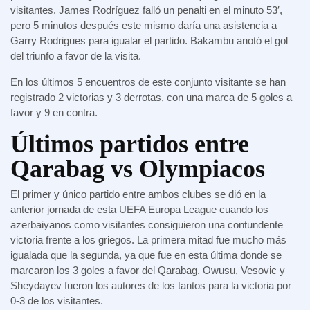
visitantes. James Rodríguez falló un penalti en el minuto 53′,
pero 5 minutos después este mismo daría una asistencia a
Garry Rodrigues para igualar el partido. Bakambu anotó el gol
del triunfo a favor de la visita.
En los últimos 5 encuentros de este conjunto visitante se han
registrado 2 victorias y 3 derrotas, con una marca de 5 goles a
favor y 9 en contra.
Últimos partidos entre
Qarabag vs Olympiacos
El primer y único partido entre ambos clubes se dió en la
anterior jornada de esta UEFA Europa League cuando los
azerbaiyanos como visitantes consiguieron una contundente
victoria frente a los griegos. La primera mitad fue mucho más
igualada que la segunda, ya que fue en esta última donde se
marcaron los 3 goles a favor del Qarabag. Owusu, Vesovic y
Sheydayev fueron los autores de los tantos para la victoria por
0-3 de los visitantes.