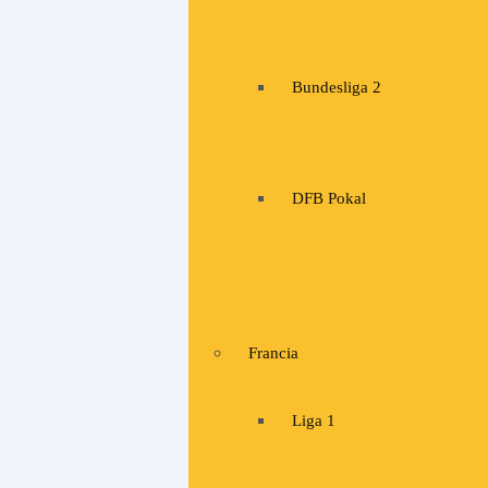
Bundesliga 2
DFB Pokal
Francia
Liga 1