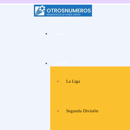
La mejor web de 
de expertos
Inicio
España
La Liga
Segunda División