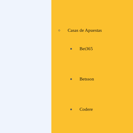
Casas de Apuestas
Bet365
Betsson
Codere