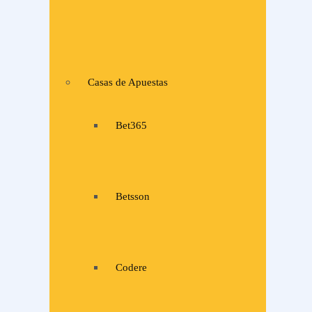
Casas de Apuestas
Bet365
Betsson
Codere