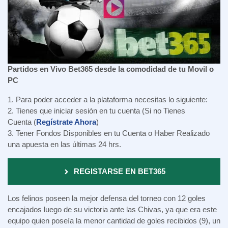
Partidos en Vivo Bet365 desde la comodidad de tu Movil o
PC
1. Para poder acceder a la plataforma necesitas lo siguiente:
2. Tienes que iniciar sesión en tu cuenta (Si no Tienes
Cuenta (
Regístrate Ahora
)
3. Tener Fondos Disponibles en tu Cuenta o Haber Realizado
una apuesta en las últimas 24 hrs.
REGISTARSE EN BET365
Los felinos poseen la mejor defensa del torneo con 12 goles
encajados luego de su victoria ante las Chivas, ya que era este
equipo quien poseía la menor cantidad de goles recibidos (9), un