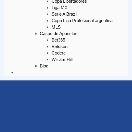
Copa Libertadores
Liga MX
Serie A Brazil
Copa Liga Profesional argentina
MLS
Casas de Apuestas
Bet365
Betsson
Codere
William Hill
Blog