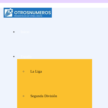
La mejor web de
Pronósticos de fútbol
Inicio
y consejos de apuestas
de expertos
España
La Liga
Segunda División