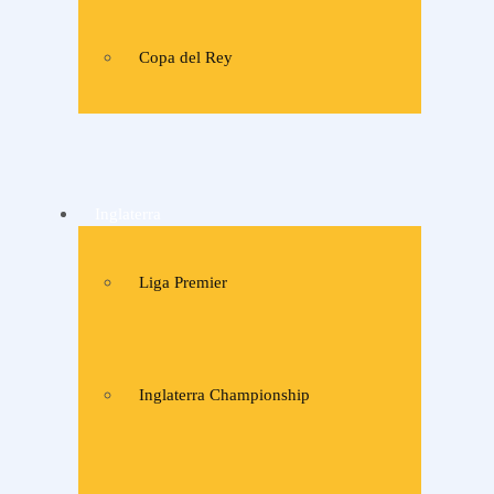
Copa del Rey
Inglaterra
Liga Premier
Inglaterra Championship