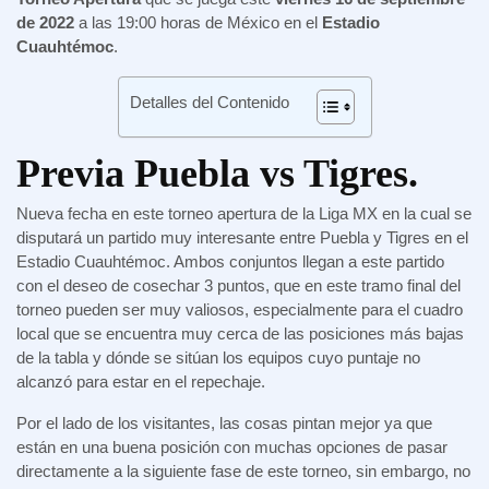
de 2022
a las 19:00 horas de México en el
Estadio
Cuauhtémoc
.
Detalles del Contenido
Previa Puebla vs Tigres.
Nueva fecha en este torneo apertura de la Liga MX en la cual se
disputará un partido muy interesante entre Puebla y Tigres en el
Estadio Cuauhtémoc. Ambos conjuntos llegan a este partido
con el deseo de cosechar 3 puntos, que en este tramo final del
torneo pueden ser muy valiosos, especialmente para el cuadro
local que se encuentra muy cerca de las posiciones más bajas
de la tabla y dónde se sitúan los equipos cuyo puntaje no
alcanzó para estar en el repechaje.
Por el lado de los visitantes, las cosas pintan mejor ya que
están en una buena posición con muchas opciones de pasar
directamente a la siguiente fase de este torneo, sin embargo, no