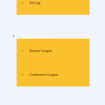
FA Cup
Liga de Campeones
Europa League
Conference League