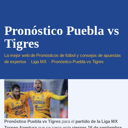
Pronóstico Puebla vs
Tigres
La mejor web de Pronósticos de fútbol y consejos de apuestas
de expertos
>
Liga MX
>
Pronóstico Puebla vs Tigres
Pronóstico Puebla vs Tigres
para el
partido de la Liga MX
Torneo Apertura
que se juega este
viernes 16 de septiembre