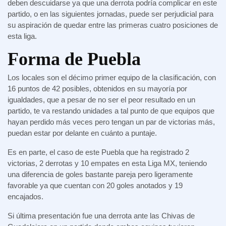
deben descuidarse ya que una derrota podría complicar en este
partido, o en las siguientes jornadas, puede ser perjudicial para
su aspiración de quedar entre las primeras cuatro posiciones de
esta liga.
Forma de Puebla
Los locales son el décimo primer equipo de la clasificación, con
16 puntos de 42 posibles, obtenidos en su mayoría por
igualdades, que a pesar de no ser el peor resultado en un
partido, te va restando unidades a tal punto de que equipos que
hayan perdido más veces pero tengan un par de victorias más,
puedan estar por delante en cuánto a puntaje.
Es en parte, el caso de este Puebla que ha registrado 2
victorias, 2 derrotas y 10 empates en esta Liga MX, teniendo
una diferencia de goles bastante pareja pero ligeramente
favorable ya que cuentan con 20 goles anotados y 19
encajados.
Si última presentación fue una derrota ante las Chivas de