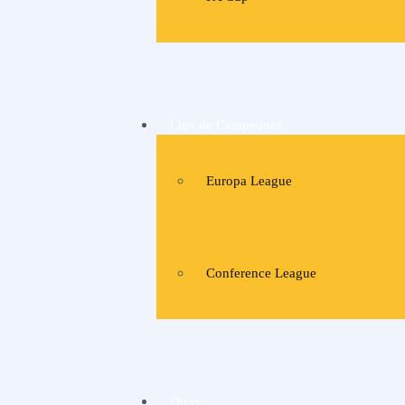
Liga de Campeones
Europa League
Conference League
Otras