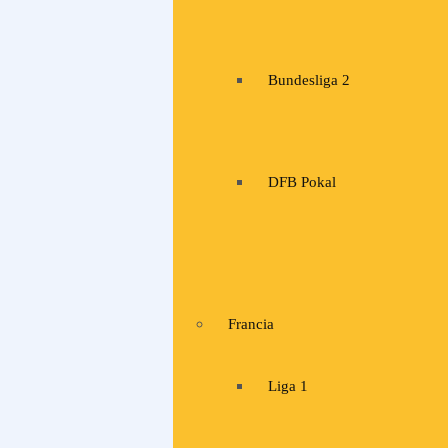
Bundesliga 2
DFB Pokal
Francia
Liga 1