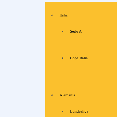
Italia
Serie A
Copa Italia
Alemania
Bundesliga