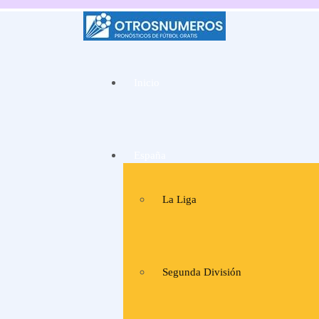
La mejor web de 
de expertos
Inicio
España
La Liga
Segunda División