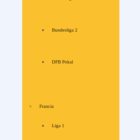
Bundesliga 2
DFB Pokal
Francia
Liga 1