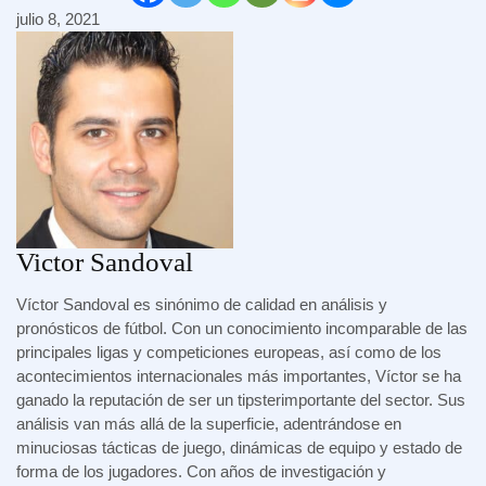
julio 8, 2021
Victor Sandoval
Víctor Sandoval es sinónimo de calidad en análisis y
pronósticos de fútbol. Con un conocimiento incomparable de las
principales ligas y competiciones europeas, así como de los
acontecimientos internacionales más importantes, Víctor se ha
ganado la reputación de ser un tipsterimportante del sector. Sus
análisis van más allá de la superficie, adentrándose en
minuciosas tácticas de juego, dinámicas de equipo y estado de
forma de los jugadores. Con años de investigación y