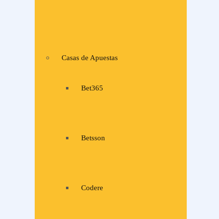
Casas de Apuestas
Bet365
Betsson
Codere