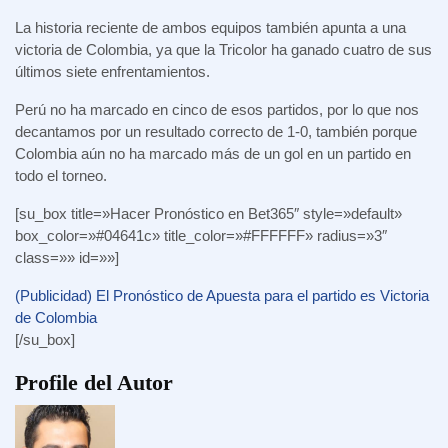
La historia reciente de ambos equipos también apunta a una
victoria de Colombia, ya que la Tricolor ha ganado cuatro de sus
últimos siete enfrentamientos.
Perú no ha marcado en cinco de esos partidos, por lo que nos
decantamos por un resultado correcto de 1-0, también porque
Colombia aún no ha marcado más de un gol en un partido en
todo el torneo.
[su_box title=»Hacer Pronóstico en Bet365″ style=»default»
box_color=»#04641c» title_color=»#FFFFFF» radius=»3″
class=»» id=»»]
(Publicidad) El Pronóstico de Apuesta para el partido es Victoria
de Colombia
[/su_box]
Profile del Autor