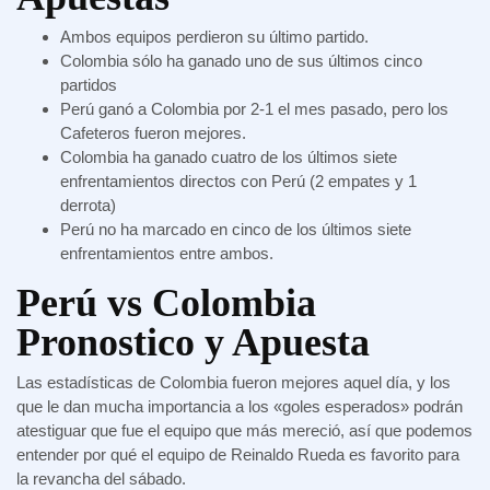
Ambos equipos perdieron su último partido.
Colombia sólo ha ganado uno de sus últimos cinco
partidos
Perú ganó a Colombia por 2-1 el mes pasado, pero los
Cafeteros fueron mejores.
Colombia ha ganado cuatro de los últimos siete
enfrentamientos directos con Perú (2 empates y 1
derrota)
Perú no ha marcado en cinco de los últimos siete
enfrentamientos entre ambos.
Perú vs Colombia
Pronostico y Apuesta
Las estadísticas de Colombia fueron mejores aquel día, y los
que le dan mucha importancia a los «goles esperados» podrán
atestiguar que fue el equipo que más mereció, así que podemos
entender por qué el equipo de Reinaldo Rueda es favorito para
la revancha del sábado.