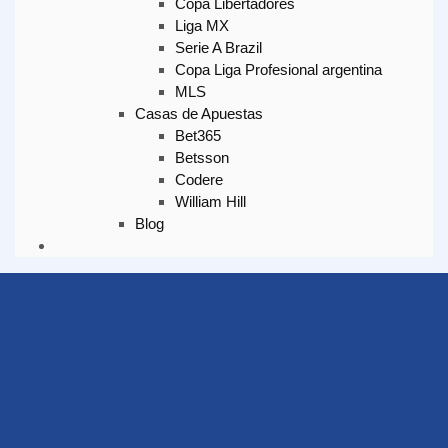
Copa Libertadores
Liga MX
Serie A Brazil
Copa Liga Profesional argentina
MLS
Casas de Apuestas
Bet365
Betsson
Codere
William Hill
Blog