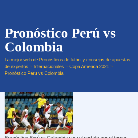
Pronóstico Perú vs
Colombia
La mejor web de Pronósticos de fútbol y consejos de apuestas
de expertos
>
Internacionales
>
Copa América 2021
>
Pronóstico Perú vs Colombia
Pronóstico Perú vs Colombia
para el
partido por el tercer