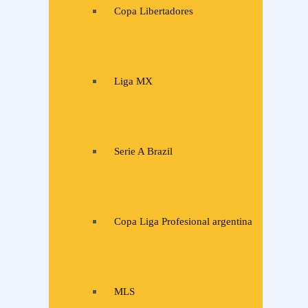
Copa Libertadores
Liga MX
Serie A Brazil
Copa Liga Profesional argentina
MLS