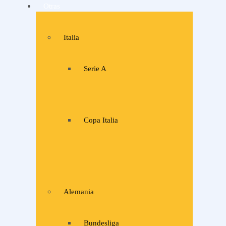
Otras
Italia
Serie A
Copa Italia
Alemania
Bundesliga