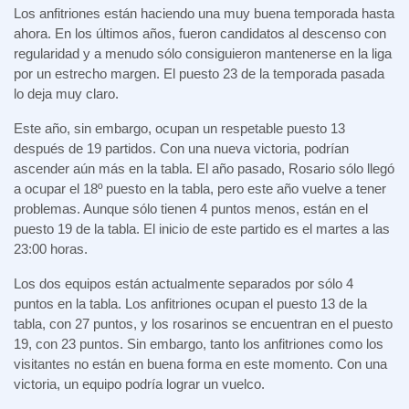
Los anfitriones están haciendo una muy buena temporada hasta
ahora. En los últimos años, fueron candidatos al descenso con
regularidad y a menudo sólo consiguieron mantenerse en la liga
por un estrecho margen. El puesto 23 de la temporada pasada
lo deja muy claro.
Este año, sin embargo, ocupan un respetable puesto 13
después de 19 partidos. Con una nueva victoria, podrían
ascender aún más en la tabla. El año pasado, Rosario sólo llegó
a ocupar el 18º puesto en la tabla, pero este año vuelve a tener
problemas. Aunque sólo tienen 4 puntos menos, están en el
puesto 19 de la tabla. El inicio de este partido es el martes a las
23:00 horas.
Los dos equipos están actualmente separados por sólo 4
puntos en la tabla. Los anfitriones ocupan el puesto 13 de la
tabla, con 27 puntos, y los rosarinos se encuentran en el puesto
19, con 23 puntos. Sin embargo, tanto los anfitriones como los
visitantes no están en buena forma en este momento. Con una
victoria, un equipo podría lograr un vuelco.