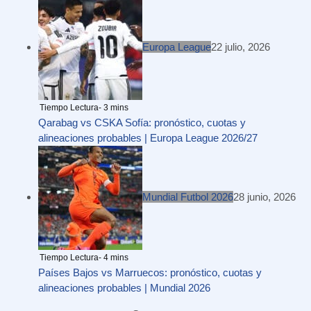
Europa League
22 julio, 2026
Qarabag vs CSKA Sofía: pronóstico, cuotas y
alineaciones probables | Europa League 2026/27
Mundial Futbol 2026
28 junio, 2026
Países Bajos vs Marruecos: pronóstico, cuotas y
alineaciones probables | Mundial 2026