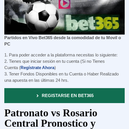
Partidos en Vivo Bet365 desde la comodidad de tu Movil o
PC
1. Para poder acceder a la plataforma necesitas lo siguiente:
2. Tienes que iniciar sesión en tu cuenta (Si no Tienes
Cuenta (
Regístrate Ahora
)
3. Tener Fondos Disponibles en tu Cuenta o Haber Realizado
una apuesta en las últimas 24 hrs.
REGISTARSE EN BET365
Patronato vs Rosario
Central Pronostico y