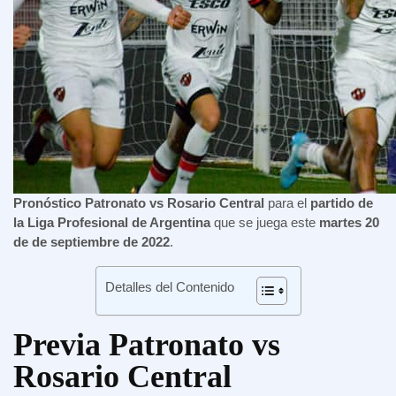
Pronóstico Patronato vs Rosario Central
para el
partido de
la Liga Profesional de Argentina
que se juega este
martes 20
de de septiembre de 2022
.
Detalles del Contenido
Previa Patronato vs
Rosario Central