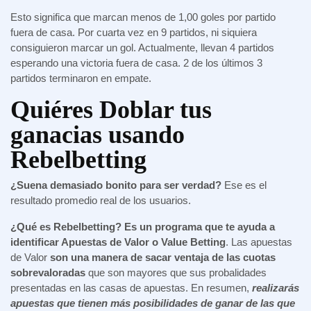
Esto significa que marcan menos de 1,00 goles por partido
fuera de casa. Por cuarta vez en 9 partidos, ni siquiera
consiguieron marcar un gol. Actualmente, llevan 4 partidos
esperando una victoria fuera de casa. 2 de los últimos 3
partidos terminaron en empate.
Quiéres Doblar tus
ganacias usando
Rebelbetting
¿Suena demasiado bonito para ser verdad?
Ese es el
resultado promedio real de los usuarios.
¿Qué es Rebelbetting?
Es un programa que te ayuda a
identificar Apuestas de Valor o Value Betting
. Las apuestas
de Valor
son una manera de sacar ventaja de las cuotas
sobrevaloradas
que son mayores que sus probalidades
presentadas en las casas de apuestas. En resumen,
realizarás
apuestas que tienen más posibilidades de ganar de las que