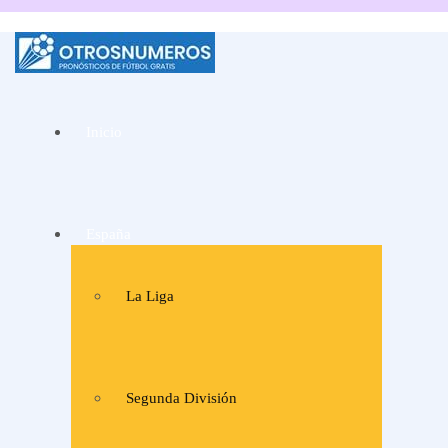
La mejor web de
Pronósticos de fútbol
Inicio
y consejos de apuestas
de expertos
España
La Liga
Segunda División