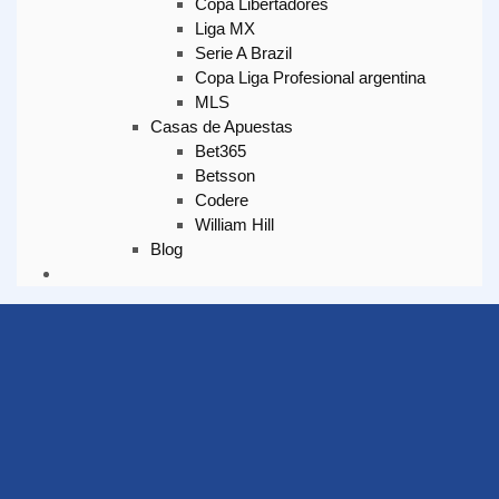
Copa Libertadores
Liga MX
Serie A Brazil
Copa Liga Profesional argentina
MLS
Casas de Apuestas
Bet365
Betsson
Codere
William Hill
Blog