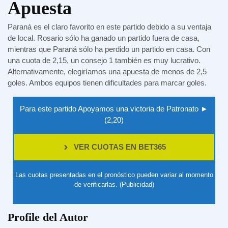
Apuesta
Paraná es el claro favorito en este partido debido a su ventaja
de local. Rosario sólo ha ganado un partido fuera de casa,
mientras que Paraná sólo ha perdido un partido en casa. Con
una cuota de 2,15, un consejo 1 también es muy lucrativo.
Alternativamente, elegiríamos una apuesta de menos de 2,5
goles. Ambos equipos tienen dificultades para marcar goles.
Para este partido Apoyamos una victoria de Patronato ►
(2,20)
VER CUOTAS EN BET365
Las cuotas presentadas en el pronóstico pueden variar al momento
de verificarlas. (Publicidad)
Profile del Autor