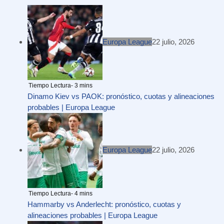
Europa League
22 julio, 2026
Dinamo Kiev vs PAOK: pronóstico, cuotas y alineaciones
probables | Europa League
Europa League
22 julio, 2026
Hammarby vs Anderlecht: pronóstico, cuotas y
alineaciones probables | Europa League