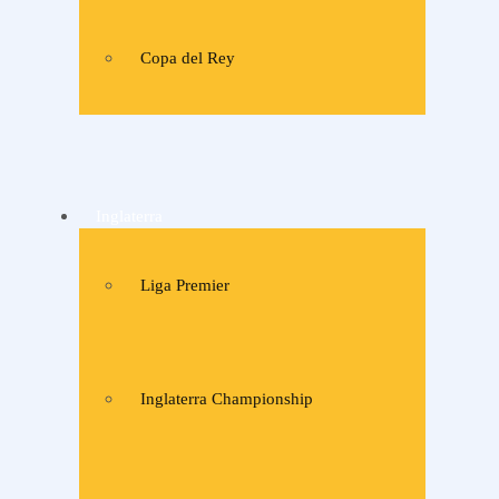
Copa del Rey
Inglaterra
Liga Premier
Inglaterra Championship