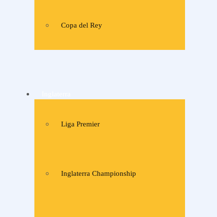
Copa del Rey
Inglaterra
Liga Premier
Inglaterra Championship