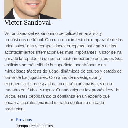
Victor Sandoval
Víctor Sandoval es sinónimo de calidad en análisis y
pronósticos de fútbol. Con un conocimiento incomparable de las
principales ligas y competiciones europeas, así como de los
acontecimientos internacionales más importantes, Víctor se ha
ganado la reputación de ser un tipsterimportante del sector. Sus
análisis van más allá de la superficie, adentrándose en
minuciosas tácticas de juego, dinámicas de equipo y estado de
forma de los jugadores. Con años de investigación y
experiencia a sus espaldas, no es sólo un analista, sino un
maestro del fútbol europeo. Cuando sigues los pronósticos de
Víctor, estás depositando tu confianza en un experto que
encarna la profesionalidad e irradia confianza en cada
predicción.
Previous