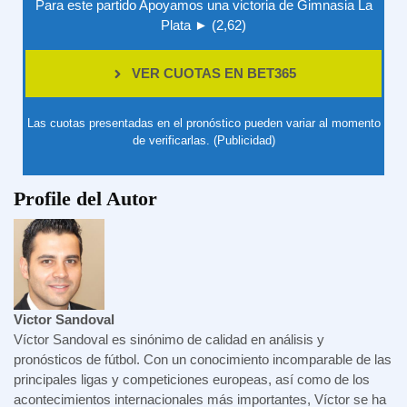
Para este partido Apoyamos una victoria de Gimnasia La
Plata ► (2,62)
VER CUOTAS EN BET365
Las cuotas presentadas en el pronóstico pueden variar al momento
de verificarlas. (Publicidad)
Profile del Autor
Victor Sandoval
Víctor Sandoval es sinónimo de calidad en análisis y
pronósticos de fútbol. Con un conocimiento incomparable de las
principales ligas y competiciones europeas, así como de los
acontecimientos internacionales más importantes, Víctor se ha