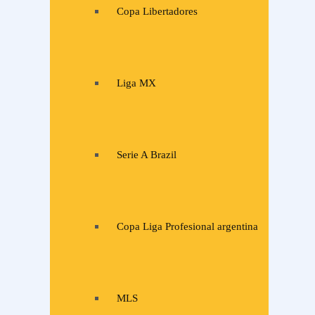
Copa Libertadores
Liga MX
Serie A Brazil
Copa Liga Profesional argentina
MLS