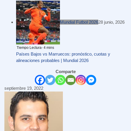
Mundial Futbol 2026
28 junio, 2026
Países Bajos vs Marruecos: pronóstico, cuotas y
alineaciones probables | Mundial 2026
Comparte
septiembre 19, 2022