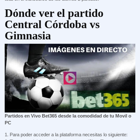
Dónde ver el partido
Central Córdoba vs
Gimnasia
Partidos en Vivo Bet365 desde la comodidad de tu Movil o
PC
1. Para poder acceder a la plataforma necesitas lo siguiente: