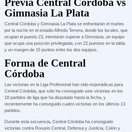
Previa Central Córdoba vs
Gimnasia La Plata
Central Córdoba y Gimnasia La Plata se enfrentarán el martes
por la noche en el estadio Alfredo Terrera, donde los locales, que
ocupan el puesto 23, intentarán superar a Gimnasia, un equipo
que ocupa una posición privilegiada, con 22 puestos en la tabla
y un margen de 15 puntos entre los dos equipos.
Forma de Central
Córdoba
Las victorias en la Liga Profesional han sido esporádicas para
Central Córdoba, que sólo ha conseguido seis victorias en los
18 partidos de liga que ha disputado hasta la fecha, y
recientemente ha conseguido cuatro victorias en los últimos 13
partidos.
Durante esta secuencia, Central Córdoba ha conseguido
victorias contra Rosario Central, Defensa y Justicia, Colón y