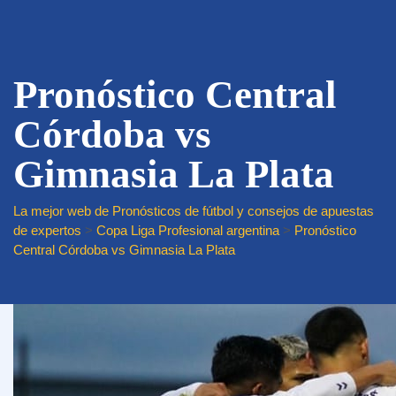
Pronóstico Central
Córdoba vs
Gimnasia La Plata
La mejor web de Pronósticos de fútbol y consejos de apuestas
de expertos
>
Copa Liga Profesional argentina
>
Pronóstico
Central Córdoba vs Gimnasia La Plata