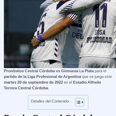
Pronóstico Central Córdoba vs Gimnasia La Plata
para el
partido de la Liga Profesional de Argentina
que se juega este
martes 20 de septiembre de 2022
en el
Estadio Alfredo
Terrera Central Córdoba
.
Detalles del Contenido