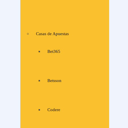
Casas de Apuestas
Bet365
Betsson
Codere