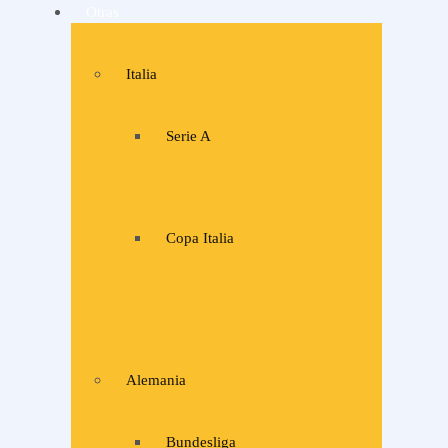
Otras
Italia
Serie A
Copa Italia
Alemania
Bundesliga