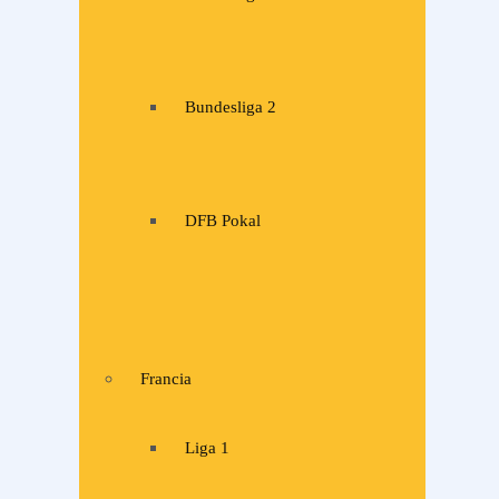
Bundesliga 2
DFB Pokal
Francia
Liga 1