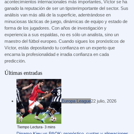
acontecimientos internacionales más importantes, Víctor se ha
ganado la reputación de ser un tipsterimportante del sector. Sus
análisis van más allá de la superficie, adentrándose en
minuciosas tácticas de juego, dinámicas de equipo y estado de
forma de los jugadores. Con años de investigación y
experiencia a sus espaldas, no es sólo un analista, sino un
maestro del fútbol europeo. Cuando sigues los pronósticos de
Víctor, estás depositando tu confianza en un experto que
encarna la profesionalidad e irradia confianza en cada
predicción.
Últimas entradas
Europa League
22 julio, 2026
Dinamo Kiev vs PAOK: pronóstico, cuotas y alineaciones