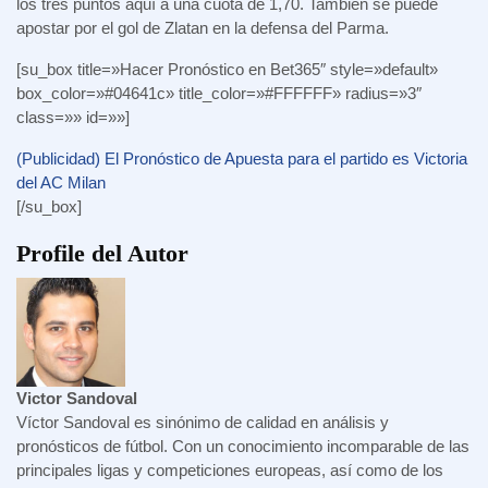
los tres puntos aquí a una cuota de 1,70. También se puede
apostar por el gol de Zlatan en la defensa del Parma.
[su_box title=»Hacer Pronóstico en Bet365″ style=»default»
box_color=»#04641c» title_color=»#FFFFFF» radius=»3″
class=»» id=»»]
(Publicidad) El Pronóstico de Apuesta para el partido es Victoria
del AC Milan
[/su_box]
Profile del Autor
Victor Sandoval
Víctor Sandoval es sinónimo de calidad en análisis y
pronósticos de fútbol. Con un conocimiento incomparable de las
principales ligas y competiciones europeas, así como de los