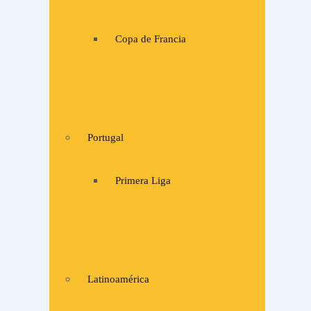
Copa de Francia
Portugal
Primera Liga
Latinoamérica