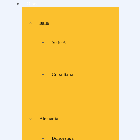
Otras
Italia
Serie A
Copa Italia
Alemania
Bundesliga