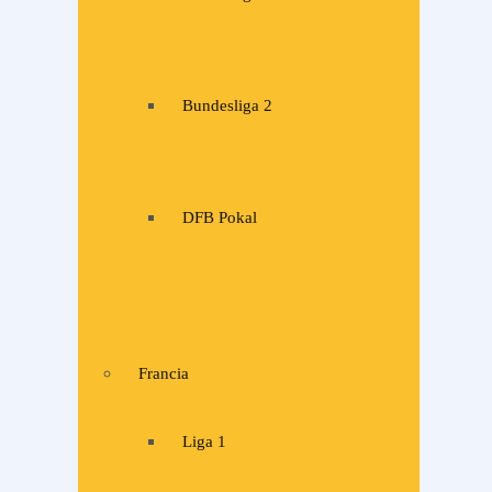
Bundesliga 2
DFB Pokal
Francia
Liga 1