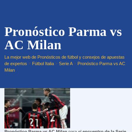
Pronóstico Parma vs
AC Milan
La mejor web de Pronósticos de fútbol y consejos de apuestas
de expertos
>
Fútbol Italia
>
Serie A
>
Pronóstico Parma vs AC
Milan
Pronóstico Parma vs AC Milan
para el
encuentro de la Serie