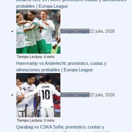
probables | Europa League
Europa League
22 julio, 2026
Hammarby vs Anderlecht: pronóstico, cuotas y
alineaciones probables | Europa League
Europa League
22 julio, 2026
Qarabag vs CSKA Sofía: pronóstico, cuotas y