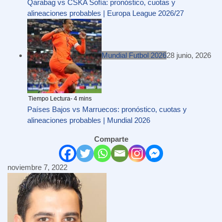
Qarabag vs CSKA Sofía: pronóstico, cuotas y
alineaciones probables | Europa League 2026/27
Mundial Futbol 2026
28 junio, 2026
Países Bajos vs Marruecos: pronóstico, cuotas y
alineaciones probables | Mundial 2026
Comparte
noviembre 7, 2022