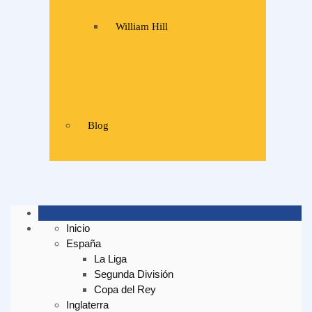
William Hill
Blog
Inicio
España
La Liga
Segunda División
Copa del Rey
Inglaterra