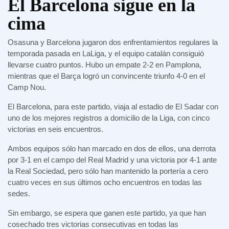
El Barcelona sigue en la
cima
Osasuna y Barcelona jugaron dos enfrentamientos regulares la
temporada pasada en LaLiga, y el equipo catalán consiguió
llevarse cuatro puntos. Hubo un empate 2-2 en Pamplona,
mientras que el Barça logró un convincente triunfo 4-0 en el
Camp Nou.
El Barcelona, para este partido, viaja al estadio de El Sadar con
uno de los mejores registros a domicilio de la Liga, con cinco
victorias en seis encuentros.
Ambos equipos sólo han marcado en dos de ellos, una derrota
por 3-1 en el campo del Real Madrid y una victoria por 4-1 ante
la Real Sociedad, pero sólo han mantenido la portería a cero
cuatro veces en sus últimos ocho encuentros en todas las
sedes.
Sin embargo, se espera que ganen este partido, ya que han
cosechado tres victorias consecutivas en todas las