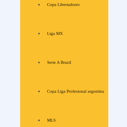
Copa Libertadores
Liga MX
Serie A Brazil
Copa Liga Profesional argentina
MLS