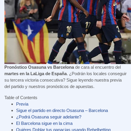
Pronóstico Osasuna vs Barcelona
de cara al encuentro del
martes en la LaLiga de España
. ¿Podrán los locales conseguir
su tercera victoria consecutiva? Sigue leyendo nuestra previa
del partido y nuestros pronósticos de apuestas.
Table of Contents
Previa
Sigue el partido en directo Osasuna – Barcelona
¿Podrá Osasuna seguir adelante?
El Barcelona sigue en la cima
Quiéres Doblar tus ganacias usando Rebelbetting