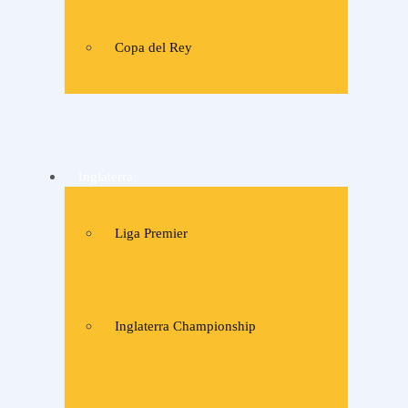
Copa del Rey
Inglaterra
Liga Premier
Inglaterra Championship