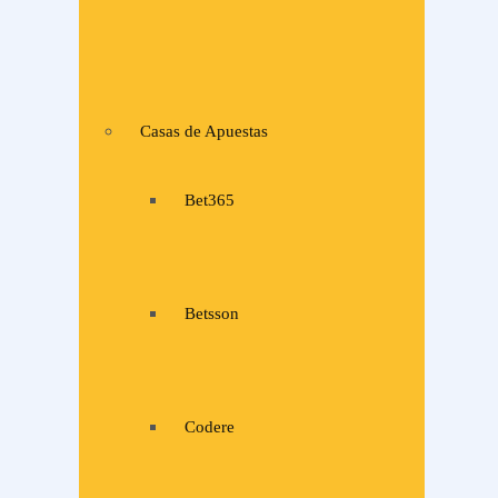
Casas de Apuestas
Bet365
Betsson
Codere