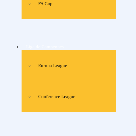
FA Cup
Liga de Campeones
Europa League
Conference League