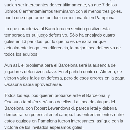
suelen ser interesantes de ver últimamente, ya que 7 de los
últimos 8 enfrentamientos terminaron con al menos tres goles,
por lo que esperamos un duelo emocionante en Pamplona.
Lo que caracteriza al Barcelona en sentido positivo esta
temporada es su juego defensivo. Sólo ha encajado cuatro
goles en 13 partidos, por lo que no es de extrañar que
actualmente tenga, con diferencia, la mejor línea defensiva de
todos los equipos.
Aun así, el problema para el Barcelona será la ausencia de
jugadores defensivos clave. En el partido contra el Almería, se
vieron varios fallos en defensa, pero de esos errores en la zaga,
Osasuna sabrá aprovecharse.
Todos los equipos quieren probarse ante el Barcelona, y
Osasuna también será uno de ellos. La línea de ataque del
Barcelona, con Robert Lewandowski, parece letal y debería
demostrar su potencial en el campo. Los enfrentamientos entre
estos equipos en Pamplona fueron interesantes, así que con la
victoria de los invitados esperamos goles.