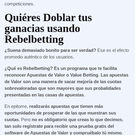
competiciones.
Quiéres Doblar tus
ganacias usando
Rebelbetting
¿Suena demasiado bonito para ser verdad?
Ese es el efecto
promedio auténtico de los usuarios.
¿Qué es Rebelbetting?
Es un programa que te facilita
reconocer Apuestas de Valor o Value Betting
.
Las apuestas
de Valor son una manera de sacar mejoría de las cuotas
sobrevaloradas que son mayores que sus probalidades
presentadas en las casas de apuestas
.
En epitome,
realizarás apuestas que tienen más
oportunidades de prosperar de las que muestran sus
cuotas
. Pero
no es obligatorio que creas lo que decimos
,
tan solo regístrate para recibir una prueba gratis del
software de Apuestas de Valor y compruébalo tú mismo
.