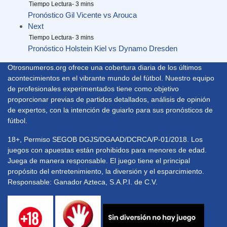
Pronóstico Gil Vicente vs Arouca
Next
Pronóstico Holstein Kiel vs Dynamo Dresden
Otrosnumeros.org ofrece una cobertura diaria de los últimos
acontecimientos en el vibrante mundo del fútbol. Nuestro equipo
de profesionales experimentados tiene como objetivo
proporcionar previas de partidos detallados, análisis de opinión
de expertos, con la intención de guiarlo para sus pronósticos de
fútbol.
18+, Permiso SEGOB DGJS/DGAAD/DCRCA/P-01/2018. Los
juegos con apuestas están prohibidos para menores de edad.
Juega de manera responsable. El juego tiene el principal
propósito del entretenimiento, la diversión y el esparcimiento.
Responsable: Ganador Azteca, S.A.P.I. de C.V.