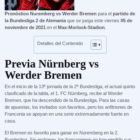
Pronóstico Nuremberg vs Werder Bremen
para el
partido de
la Bundesliga 2 de Alemania
que se juega este viernes
05 de
noviembre de 2021
en el
Max-Morlock-Stadion
.
Detalles del Contenido
Previa Nürnberg vs
Werder Bremen
En el inicio de la 13ª jornada de la 2ª Bundesliga, el actual quinto
clasificado de la tabla, el 1. FC Nürnberg, recibe al Werder
Bremen, que ha descendido de la Bundesliga. Para las casas
de apuestas, los invitados son favoritos, pero los anfitriones de
Franconia se apoyan en una serie extremadamente fuerte en
casa.
El Bremen es favorito para ganar en Núremberg en la 2.
Bundesliga. Sin embargo, los franconianos no han perdido sus