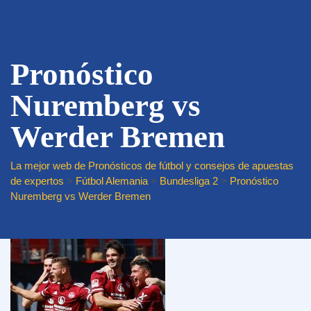
Pronóstico
Nuremberg vs
Werder Bremen
La mejor web de Pronósticos de fútbol y consejos de apuestas
de expertos
>
Fútbol Alemania
>
Bundesliga 2
>
Pronóstico
Nuremberg vs Werder Bremen