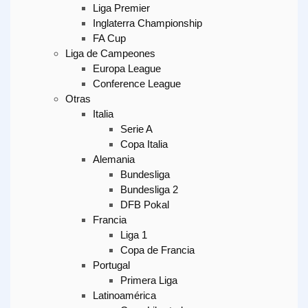
Liga Premier
Inglaterra Championship
FA Cup
Liga de Campeones
Europa League
Conference League
Otras
Italia
Serie A
Copa Italia
Alemania
Bundesliga
Bundesliga 2
DFB Pokal
Francia
Liga 1
Copa de Francia
Portugal
Primera Liga
Latinoamérica