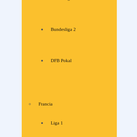
Bundesliga 2
DFB Pokal
Francia
Liga 1