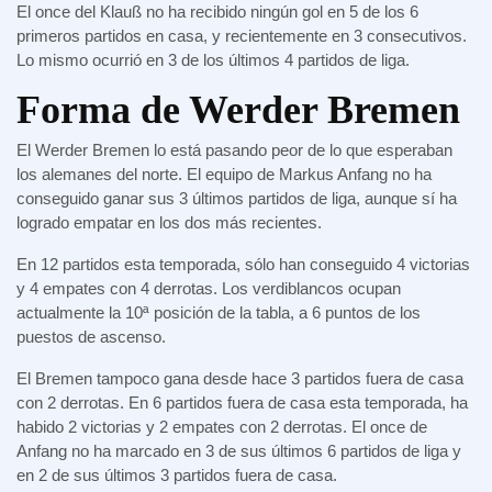
El once del Klauß no ha recibido ningún gol en 5 de los 6
primeros partidos en casa, y recientemente en 3 consecutivos.
Lo mismo ocurrió en 3 de los últimos 4 partidos de liga.
Forma de Werder Bremen
El Werder Bremen lo está pasando peor de lo que esperaban
los alemanes del norte. El equipo de Markus Anfang no ha
conseguido ganar sus 3 últimos partidos de liga, aunque sí ha
logrado empatar en los dos más recientes.
En 12 partidos esta temporada, sólo han conseguido 4 victorias
y 4 empates con 4 derrotas. Los verdiblancos ocupan
actualmente la 10ª posición de la tabla, a 6 puntos de los
puestos de ascenso.
El Bremen tampoco gana desde hace 3 partidos fuera de casa
con 2 derrotas. En 6 partidos fuera de casa esta temporada, ha
habido 2 victorias y 2 empates con 2 derrotas. El once de
Anfang no ha marcado en 3 de sus últimos 6 partidos de liga y
en 2 de sus últimos 3 partidos fuera de casa.