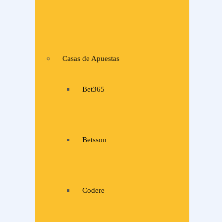
Casas de Apuestas
Bet365
Betsson
Codere