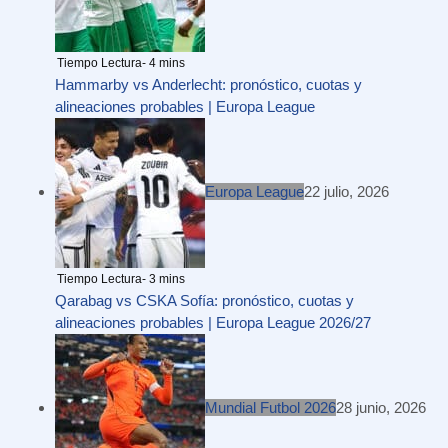
Hammarby vs Anderlecht: pronóstico, cuotas y
alineaciones probables | Europa League
Europa League
22 julio, 2026
Qarabag vs CSKA Sofía: pronóstico, cuotas y
alineaciones probables | Europa League 2026/27
Mundial Futbol 2026
28 junio, 2026