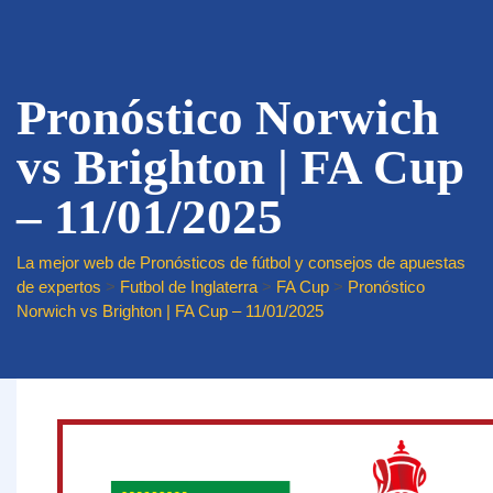
Pronóstico Norwich
vs Brighton | FA Cup
– 11/01/2025
La mejor web de Pronósticos de fútbol y consejos de apuestas
de expertos
>
Futbol de Inglaterra
>
FA Cup
>
Pronóstico
Norwich vs Brighton | FA Cup – 11/01/2025