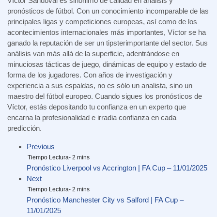
Víctor Sandoval es sinónimo de calidad en análisis y
pronósticos de fútbol. Con un conocimiento incomparable de las
principales ligas y competiciones europeas, así como de los
acontecimientos internacionales más importantes, Víctor se ha
ganado la reputación de ser un tipsterimportante del sector. Sus
análisis van más allá de la superficie, adentrándose en
minuciosas tácticas de juego, dinámicas de equipo y estado de
forma de los jugadores. Con años de investigación y
experiencia a sus espaldas, no es sólo un analista, sino un
maestro del fútbol europeo. Cuando sigues los pronósticos de
Víctor, estás depositando tu confianza en un experto que
encarna la profesionalidad e irradia confianza en cada
predicción.
Previous
Pronóstico Liverpool vs Accrington | FA Cup – 11/01/2025
Next
Pronóstico Manchester City vs Salford | FA Cup –
11/01/2025