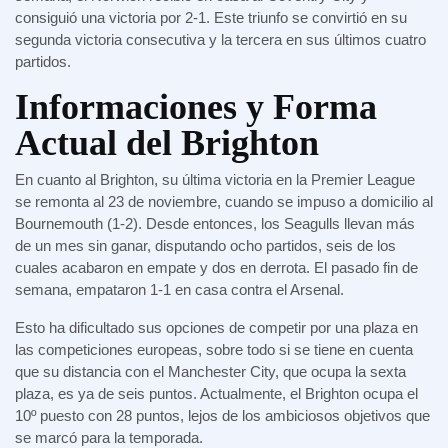
consiguió una victoria por 2-1. Este triunfo se convirtió en su
segunda victoria consecutiva y la tercera en sus últimos cuatro
partidos.
Informaciones y Forma
Actual del Brighton
En cuanto al Brighton, su última victoria en la Premier League
se remonta al 23 de noviembre, cuando se impuso a domicilio al
Bournemouth (1-2). Desde entonces, los Seagulls llevan más
de un mes sin ganar, disputando ocho partidos, seis de los
cuales acabaron en empate y dos en derrota. El pasado fin de
semana, empataron 1-1 en casa contra el Arsenal.
Esto ha dificultado sus opciones de competir por una plaza en
las competiciones europeas, sobre todo si se tiene en cuenta
que su distancia con el Manchester City, que ocupa la sexta
plaza, es ya de seis puntos. Actualmente, el Brighton ocupa el
10º puesto con 28 puntos, lejos de los ambiciosos objetivos que
se marcó para la temporada.