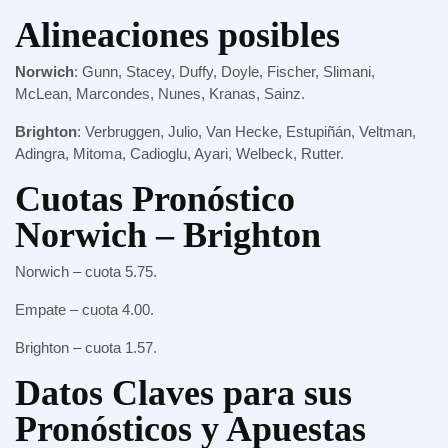
Alineaciones posibles
Norwich
: Gunn, Stacey, Duffy, Doyle, Fischer, Slimani,
McLean, Marcondes, Nunes, Kranas, Sainz.
Brighton
: Verbruggen, Julio, Van Hecke, Estupiñán, Veltman,
Adingra, Mitoma, Cadioglu, Ayari, Welbeck, Rutter.
Cuotas Pronóstico
Norwich – Brighton
Norwich – cuota 5.75.
Empate – cuota 4.00.
Brighton – cuota 1.57.
Datos Claves para sus
Pronósticos y Apuestas