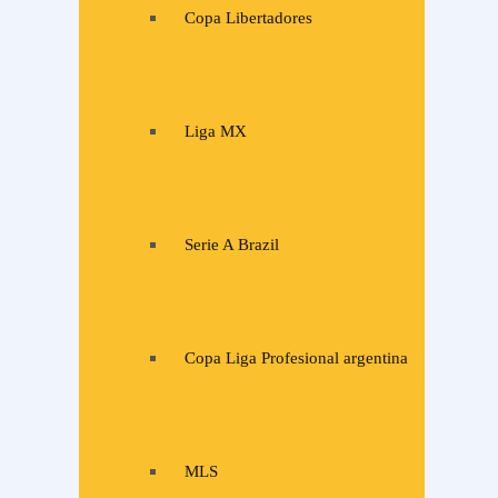
Copa Libertadores
Liga MX
Serie A Brazil
Copa Liga Profesional argentina
MLS