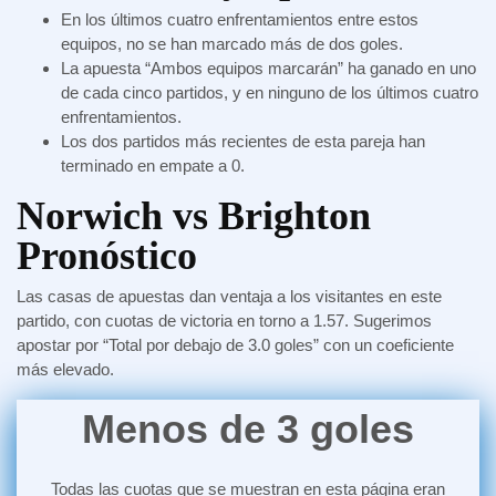
En los últimos cuatro enfrentamientos entre estos
equipos, no se han marcado más de dos goles.
La apuesta “Ambos equipos marcarán” ha ganado en uno
de cada cinco partidos, y en ninguno de los últimos cuatro
enfrentamientos.
Los dos partidos más recientes de esta pareja han
terminado en empate a 0.
Norwich vs Brighton
Pronóstico
Las casas de apuestas dan ventaja a los visitantes en este
partido, con cuotas de victoria en torno a 1.57. Sugerimos
apostar por “Total por debajo de 3.0 goles” con un coeficiente
más elevado.
Menos de 3 goles
Todas las cuotas que se muestran en esta página eran