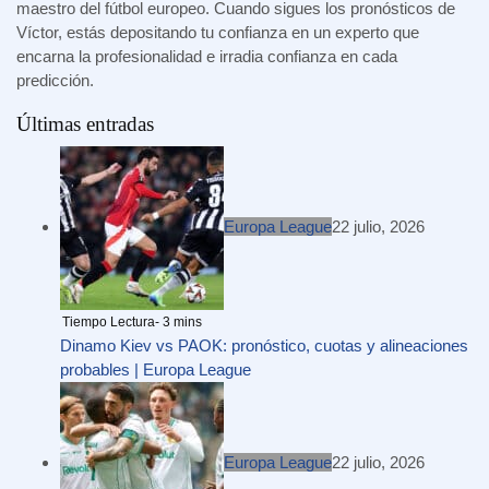
maestro del fútbol europeo. Cuando sigues los pronósticos de
Víctor, estás depositando tu confianza en un experto que
encarna la profesionalidad e irradia confianza en cada
predicción.
Últimas entradas
Europa League
22 julio, 2026
Dinamo Kiev vs PAOK: pronóstico, cuotas y alineaciones
probables | Europa League
Europa League
22 julio, 2026