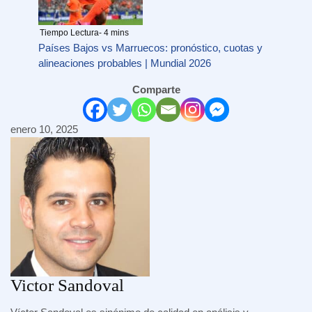
Países Bajos vs Marruecos: pronóstico, cuotas y
alineaciones probables | Mundial 2026
Comparte
enero 10, 2025
Victor Sandoval