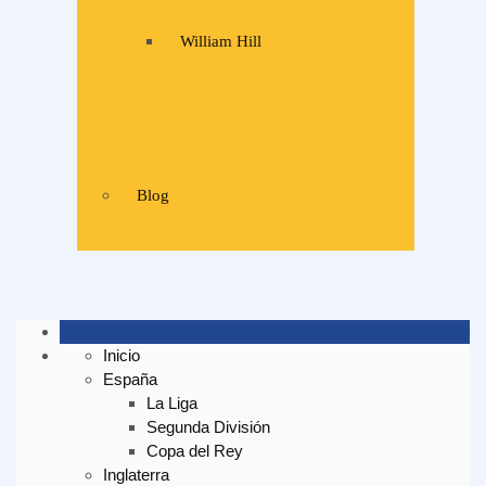
William Hill
Blog
Inicio
España
La Liga
Segunda División
Copa del Rey
Inglaterra