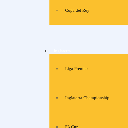
Copa del Rey
Inglaterra
Liga Premier
Inglaterra Championship
FA Cup