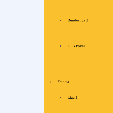
Bundesliga 2
DFB Pokal
Francia
Liga 1