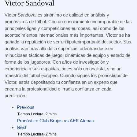
Victor Sandoval
Víctor Sandoval es sinónimo de calidad en análisis y
pronósticos de fútbol. Con un conocimiento incomparable de las
principales ligas y competiciones europeas, así como de los
acontecimientos internacionales más importantes, Víctor se ha
ganado la reputación de ser un tipsterimportante del sector. Sus
análisis van más allá de la superficie, adentrándose en
minuciosas tácticas de juego, dinámicas de equipo y estado de
forma de los jugadores. Con años de investigación y
experiencia a sus espaldas, no es sólo un analista, sino un
maestro del fútbol europeo. Cuando sigues los pronósticos de
Víctor, estás depositando tu confianza en un experto que
encarna la profesionalidad e irradia confianza en cada
predicción.
Previous
Pronóstico Club Brujas vs AEK Atenas
Next