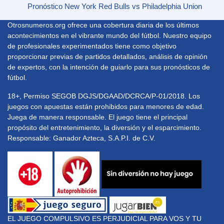
Pronóstico New York Red Bulls vs Philadelphia Union
Otrosnumeros.org ofrece una cobertura diaria de los últimos
acontecimientos en el vibrante mundo del fútbol. Nuestro equipo
de profesionales experimentados tiene como objetivo
proporcionar previas de partidos detallados, análisis de opinión
de expertos, con la intención de guiarlo para sus pronósticos de
fútbol.
18+, Permiso SEGOB DGJS/DGAAD/DCRCA/P-01/2018. Los
juegos con apuestas están prohibidos para menores de edad.
Juega de manera responsable. El juego tiene el principal
propósito del entretenimiento, la diversión y el esparcimiento.
Responsable: Ganador Azteca, S.A.P.I. de C.V.
EL JUEGO COMPULSIVO ES PERJUDICIAL PARA VOS Y TU