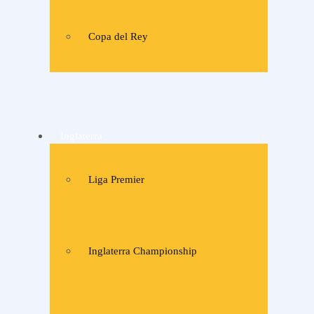
Copa del Rey
Inglaterra
Liga Premier
Inglaterra Championship