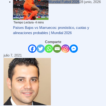
Mundial Futbol 2026
28 junio, 2026
Países Bajos vs Marruecos: pronóstico, cuotas y
alineaciones probables | Mundial 2026
Comparte
julio 7, 2021