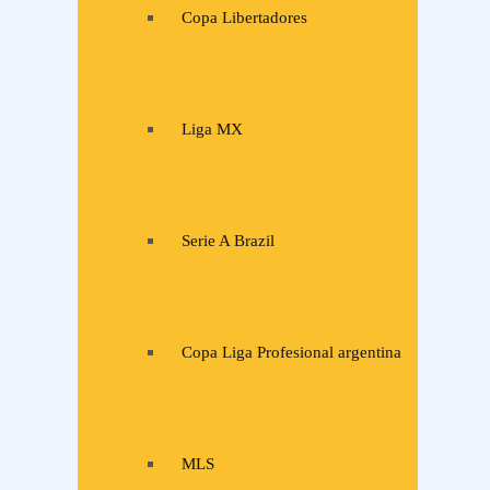
Copa Libertadores
Liga MX
Serie A Brazil
Copa Liga Profesional argentina
MLS