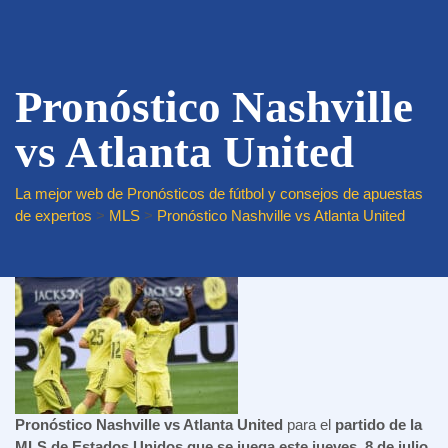
Pronóstico Nashville
vs Atlanta United
La mejor web de Pronósticos de fútbol y consejos de apuestas
de expertos
>
MLS
>
Pronóstico Nashville vs Atlanta United
Pronóstico Nashville vs Atlanta United
para el
partido de la
MLS de Estados Unidos que se juega este jueves, 8 de julio