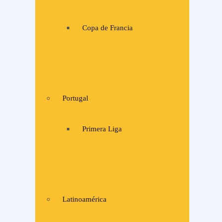
Copa de Francia
Portugal
Primera Liga
Latinoamérica