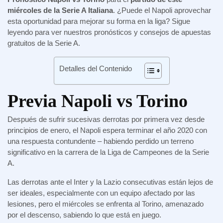
miércoles de la Serie A Italiana
. ¿Puede el Napoli aprovechar
esta oportunidad para mejorar su forma en la liga? Sigue
leyendo para ver nuestros pronósticos y consejos de apuestas
gratuitos de la Serie A.
Detalles del Contenido
Previa Napoli vs Torino
Después de sufrir sucesivas derrotas por primera vez desde
principios de enero, el Napoli espera terminar el año 2020 con
una respuesta contundente – habiendo perdido un terreno
significativo en la carrera de la Liga de Campeones de la Serie
A.
Las derrotas ante el Inter y la Lazio consecutivas están lejos de
ser ideales, especialmente con un equipo afectado por las
lesiones, pero el miércoles se enfrenta al Torino, amenazado
por el descenso, sabiendo lo que está en juego.