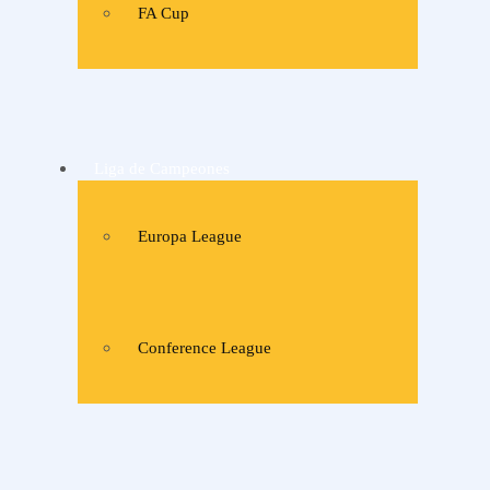
FA Cup
Liga de Campeones
Europa League
Conference League