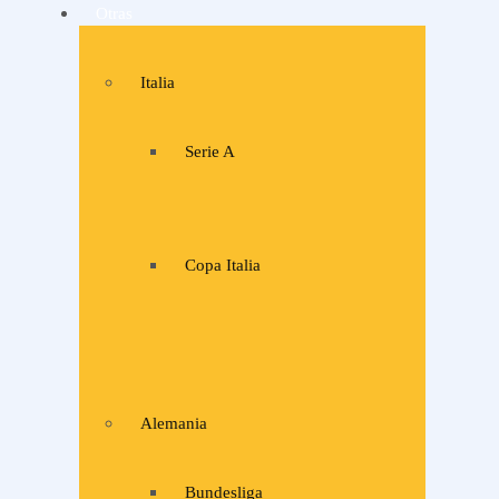
Otras
Italia
Serie A
Copa Italia
Alemania
Bundesliga