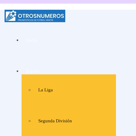
La mejor web de
Pronósticos de fútbol
Inicio
y consejos de apuestas
de expertos
España
La Liga
Segunda División