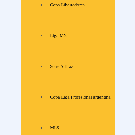
Copa Libertadores
Liga MX
Serie A Brazil
Copa Liga Profesional argentina
MLS