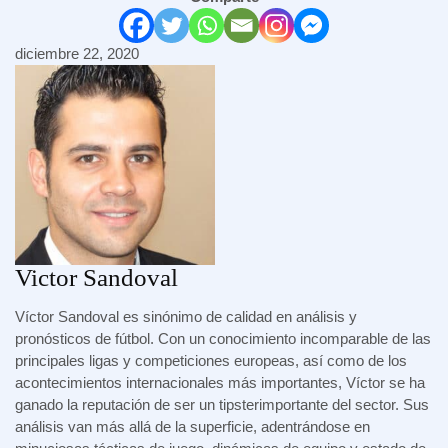
diciembre 22, 2020
Victor Sandoval
Víctor Sandoval es sinónimo de calidad en análisis y
pronósticos de fútbol. Con un conocimiento incomparable de las
principales ligas y competiciones europeas, así como de los
acontecimientos internacionales más importantes, Víctor se ha
ganado la reputación de ser un tipsterimportante del sector. Sus
análisis van más allá de la superficie, adentrándose en