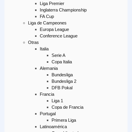
Liga Premier
Inglaterra Championship
FA Cup
Liga de Campeones
Europa League
Conference League
Otras
Italia
Serie A
Copa Italia
Alemania
Bundesliga
Bundesliga 2
DFB Pokal
Francia
Liga 1
Copa de Francia
Portugal
Primera Liga
Latinoamérica