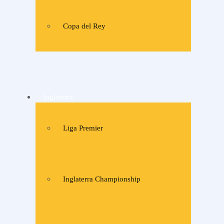
Copa del Rey
Inglaterra
Liga Premier
Inglaterra Championship