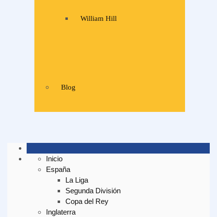
William Hill
Blog
Inicio
España
La Liga
Segunda División
Copa del Rey
Inglaterra