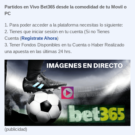
Partidos en Vivo Bet365 desde la comodidad de tu Movil o
PC
1. Para poder acceder a la plataforma necesitas lo siguiente:
2. Tienes que iniciar sesión en tu cuenta (Si no Tienes
Cuenta (
Regístrate Ahora
)
3. Tener Fondos Disponibles en tu Cuenta o Haber Realizado
una apuesta en las últimas 24 hrs.
(publicidad)