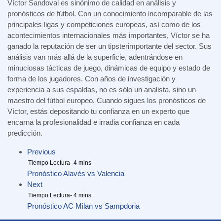
Víctor Sandoval es sinónimo de calidad en análisis y
pronósticos de fútbol. Con un conocimiento incomparable de las
principales ligas y competiciones europeas, así como de los
acontecimientos internacionales más importantes, Víctor se ha
ganado la reputación de ser un tipsterimportante del sector. Sus
análisis van más allá de la superficie, adentrándose en
minuciosas tácticas de juego, dinámicas de equipo y estado de
forma de los jugadores. Con años de investigación y
experiencia a sus espaldas, no es sólo un analista, sino un
maestro del fútbol europeo. Cuando sigues los pronósticos de
Víctor, estás depositando tu confianza en un experto que
encarna la profesionalidad e irradia confianza en cada
predicción.
Previous
Pronóstico Alavés vs Valencia
Next
Pronóstico AC Milan vs Sampdoria