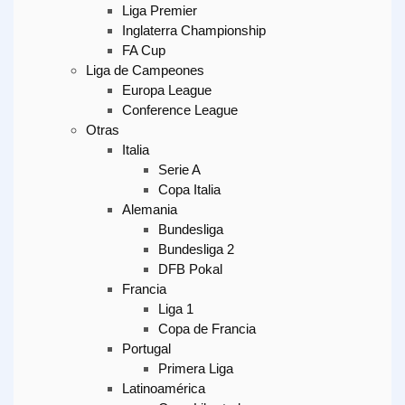
Liga Premier
Inglaterra Championship
FA Cup
Liga de Campeones
Europa League
Conference League
Otras
Italia
Serie A
Copa Italia
Alemania
Bundesliga
Bundesliga 2
DFB Pokal
Francia
Liga 1
Copa de Francia
Portugal
Primera Liga
Latinoamérica