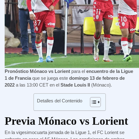
Pronóstico Mónaco vs Lorient
para el
encuentro de la Ligue
1 de Francia
que se juega este
domingo 13 de febrero de
2022
a las 13:00 CET en el
Stade Louis II
(Mónaco).
Detalles del Contenido
Previa Mónaco vs Lorient
En la vigesimocuarta jornada de la Ligue 1, el FC Lorient se