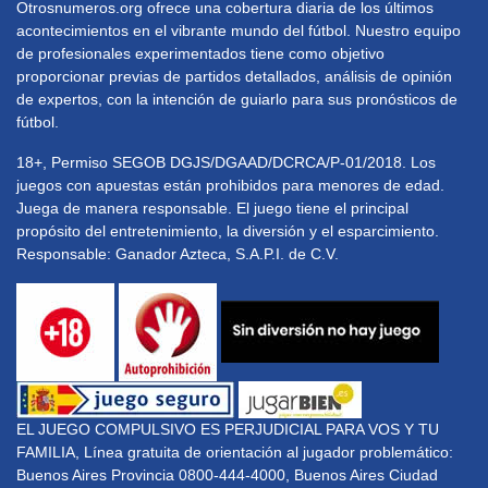
Otrosnumeros.org ofrece una cobertura diaria de los últimos
acontecimientos en el vibrante mundo del fútbol. Nuestro equipo
de profesionales experimentados tiene como objetivo
proporcionar previas de partidos detallados, análisis de opinión
de expertos, con la intención de guiarlo para sus pronósticos de
fútbol.
18+, Permiso SEGOB DGJS/DGAAD/DCRCA/P-01/2018. Los
juegos con apuestas están prohibidos para menores de edad.
Juega de manera responsable. El juego tiene el principal
propósito del entretenimiento, la diversión y el esparcimiento.
Responsable: Ganador Azteca, S.A.P.I. de C.V.
EL JUEGO COMPULSIVO ES PERJUDICIAL PARA VOS Y TU
FAMILIA, Línea gratuita de orientación al jugador problemático:
Buenos Aires Provincia 0800-444-4000, Buenos Aires Ciudad