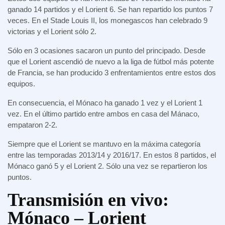
ganado 14 partidos y el Lorient 6. Se han repartido los puntos 7
veces. En el Stade Louis II, los monegascos han celebrado 9
victorias y el Lorient sólo 2.
Sólo en 3 ocasiones sacaron un punto del principado. Desde
que el Lorient ascendió de nuevo a la liga de fútbol más potente
de Francia, se han producido 3 enfrentamientos entre estos dos
equipos.
En consecuencia, el Mónaco ha ganado 1 vez y el Lorient 1
vez. En el último partido entre ambos en casa del Mánaco,
empataron 2-2.
Siempre que el Lorient se mantuvo en la máxima categoría
entre las temporadas 2013/14 y 2016/17. En estos 8 partidos, el
Mónaco ganó 5 y el Lorient 2. Sólo una vez se repartieron los
puntos.
Transmisión en vivo:
Mónaco – Lorient