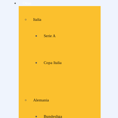
Otras
Italia
Serie A
Copa Italia
Alemania
Bundesliga