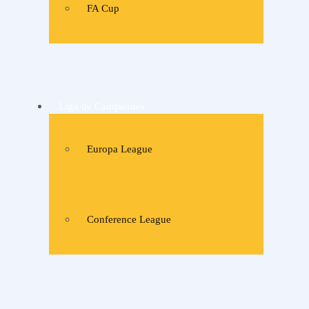
FA Cup
Liga de Campeones
Europa League
Conference League