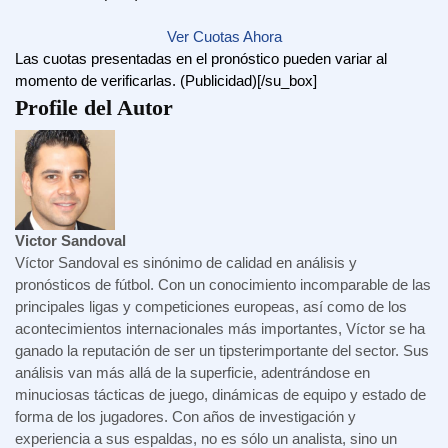
Ver Cuotas Ahora
Las cuotas presentadas en el pronóstico pueden variar al
momento de verificarlas. (Publicidad)[/su_box]
Profile del Autor
Victor Sandoval
Víctor Sandoval es sinónimo de calidad en análisis y
pronósticos de fútbol. Con un conocimiento incomparable de las
principales ligas y competiciones europeas, así como de los
acontecimientos internacionales más importantes, Víctor se ha
ganado la reputación de ser un tipsterimportante del sector. Sus
análisis van más allá de la superficie, adentrándose en
minuciosas tácticas de juego, dinámicas de equipo y estado de
forma de los jugadores. Con años de investigación y
experiencia a sus espaldas, no es sólo un analista, sino un