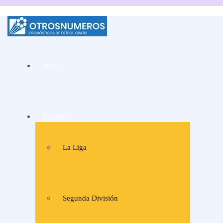
La mejor web de
Pronósticos de fútbol
Inicio
y consejos de apuestas
de expertos
España
La Liga
Segunda División