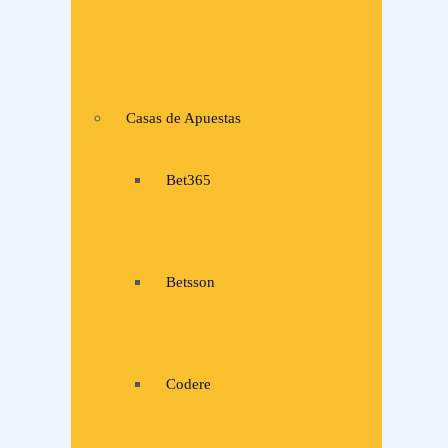
Casas de Apuestas
Bet365
Betsson
Codere