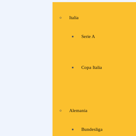
Italia
Serie A
Copa Italia
Alemania
Bundesliga