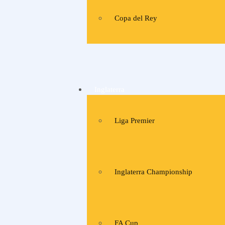
Copa del Rey
Inglaterra
Liga Premier
Inglaterra Championship
FA Cup