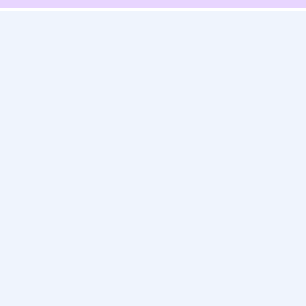
 consejos de apuestas