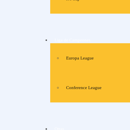
Liga de Campeones
Europa League
Conference League
Otras