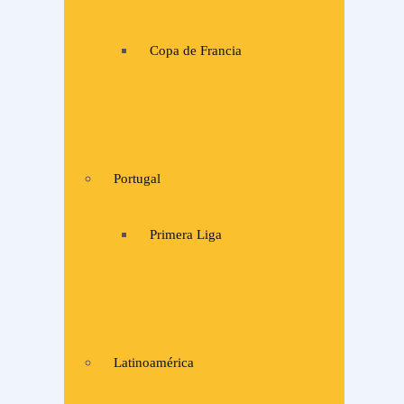
Copa de Francia
Portugal
Primera Liga
Latinoamérica