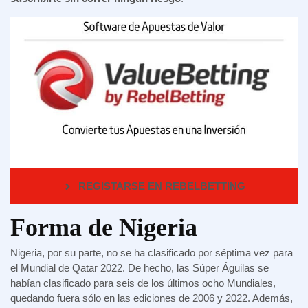
REGISTARSE EN REBELBETTING
Forma de Nigeria
Nigeria, por su parte, no se ha clasificado por séptima vez para
el Mundial de Qatar 2022. De hecho, las Súper Águilas se
habían clasificado para seis de los últimos ocho Mundiales,
quedando fuera sólo en las ediciones de 2006 y 2022. Además,