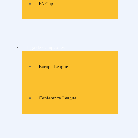
FA Cup
Liga de Campeones
Europa League
Conference League