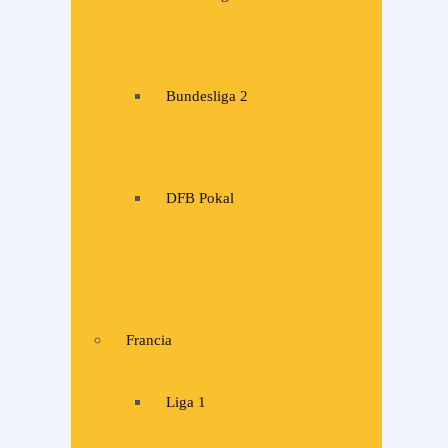
Bundesliga 2
DFB Pokal
Francia
Liga 1