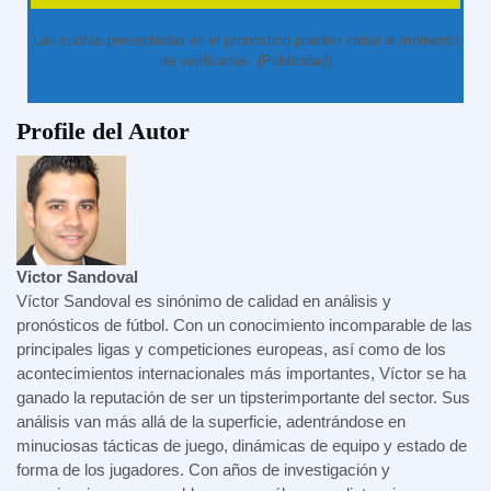
Las cuotas presentadas en el pronóstico pueden variar al momento
de verificarlas. (Publicidad)
Profile del Autor
Victor Sandoval
Víctor Sandoval es sinónimo de calidad en análisis y
pronósticos de fútbol. Con un conocimiento incomparable de las
principales ligas y competiciones europeas, así como de los
acontecimientos internacionales más importantes, Víctor se ha
ganado la reputación de ser un tipsterimportante del sector. Sus
análisis van más allá de la superficie, adentrándose en
minuciosas tácticas de juego, dinámicas de equipo y estado de
forma de los jugadores. Con años de investigación y