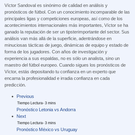
Víctor Sandoval es sinónimo de calidad en análisis y
pronósticos de fútbol. Con un conocimiento incomparable de las
principales ligas y competiciones europeas, así como de los
acontecimientos internacionales más importantes, Víctor se ha
ganado la reputación de ser un tipsterimportante del sector. Sus
análisis van más allá de la superficie, adentrándose en
minuciosas tácticas de juego, dinámicas de equipo y estado de
forma de los jugadores. Con años de investigación y
experiencia a sus espaldas, no es sólo un analista, sino un
maestro del fútbol europeo. Cuando sigues los pronósticos de
Víctor, estás depositando tu confianza en un experto que
encarna la profesionalidad e irradia confianza en cada
predicción.
Previous
Pronóstico Letonia vs Andorra
Next
Pronóstico México vs Uruguay