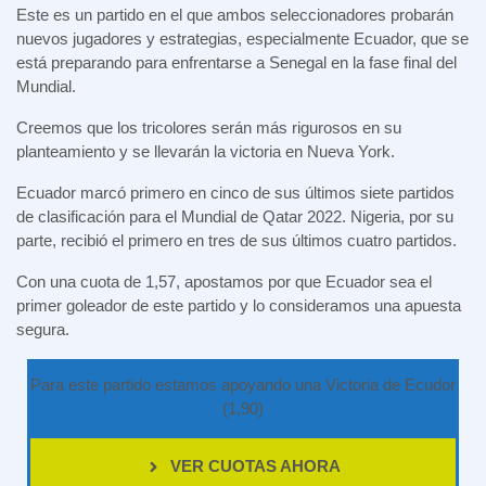
Este es un partido en el que ambos seleccionadores probarán
nuevos jugadores y estrategias, especialmente Ecuador, que se
está preparando para enfrentarse a Senegal en la fase final del
Mundial.
Creemos que los tricolores serán más rigurosos en su
planteamiento y se llevarán la victoria en Nueva York.
Ecuador marcó primero en cinco de sus últimos siete partidos
de clasificación para el Mundial de Qatar 2022. Nigeria, por su
parte, recibió el primero en tres de sus últimos cuatro partidos.
Con una cuota de 1,57, apostamos por que Ecuador sea el
primer goleador de este partido y lo consideramos una apuesta
segura.
Para este partido estamos apoyando una Victoria de Ecudor
(1,90)
VER CUOTAS AHORA