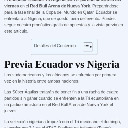
viernes
en el
Red Bull Arena de Nueva York
. Preparándose
para la fase final de la Copa del Mundo en Qatar, Ecuador se
enfrentará a Nigeria, que se quedó fuera del evento. Puedes
seguir nuestro pronóstico gratis de apuestas y la vista previa en
este artículo.
Detalles del Contenido
Previa Ecuador vs Nigeria
Los sudamericanos y los africanos se enfrentan por primera
vez en la historia entre ambas naciones.
Las Súper Águilas tratarán de poner fin a una racha de cuatro
partidos sin ganar cuando se enfrenten a la Tri ecuatoriana en
un partido amistoso en el Red Bull Arena de Nueva York el
jueves.
La selección nigeriana tropezó con el Tri mexicano el domingo,
al perder por 2-1 en el AT&T Stadium de Arlington (Texas),