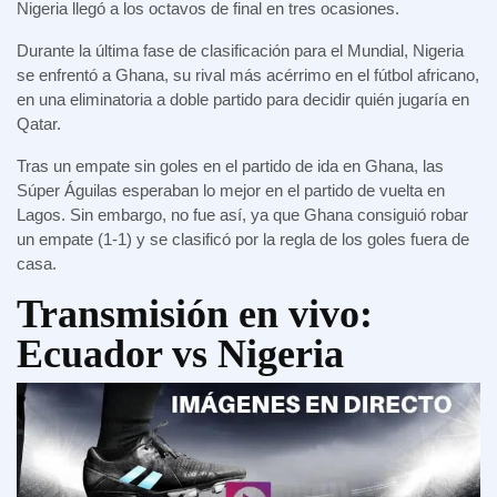
Nigeria llegó a los octavos de final en tres ocasiones.
Durante la última fase de clasificación para el Mundial, Nigeria
se enfrentó a Ghana, su rival más acérrimo en el fútbol africano,
en una eliminatoria a doble partido para decidir quién jugaría en
Qatar.
Tras un empate sin goles en el partido de ida en Ghana, las
Súper Águilas esperaban lo mejor en el partido de vuelta en
Lagos. Sin embargo, no fue así, ya que Ghana consiguió robar
un empate (1-1) y se clasificó por la regla de los goles fuera de
casa.
Transmisión en vivo:
Ecuador vs Nigeria