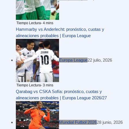
Hammarby vs Anderlecht: pronóstico, cuotas y
alineaciones probables | Europa League
Europa League
22 julio, 2026
Qarabag vs CSKA Sofía: pronóstico, cuotas y
alineaciones probables | Europa League 2026/27
Mundial Futbol 2026
28 junio, 2026