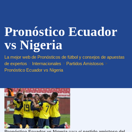
Pronóstico Ecuador
vs Nigeria
La mejor web de Pronósticos de fútbol y consejos de apuestas
de expertos
>
Internacionales
>
Partidos Amistosos
>
Pronóstico Ecuador vs Nigeria
Pronóstico Ecuador vs Nigeria
para el
partido amistoso del