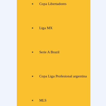
Copa Libertadores
Liga MX
Serie A Brazil
Copa Liga Profesional argentina
MLS