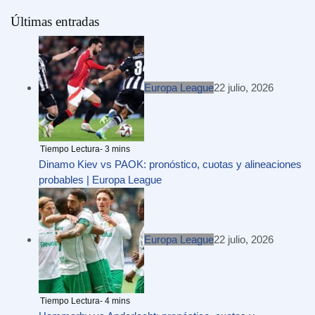
Últimas entradas
Europa League
22 julio, 2026
Dinamo Kiev vs PAOK: pronóstico, cuotas y alineaciones
probables | Europa League
Europa League
22 julio, 2026