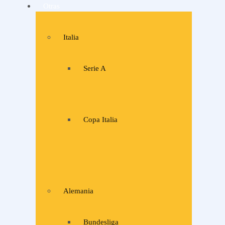
Otras
Italia
Serie A
Copa Italia
Alemania
Bundesliga