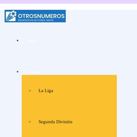
La mejor web de
Pronósticos de fútbol
Inicio
y consejos de apuestas
de expertos
España
La Liga
Segunda División