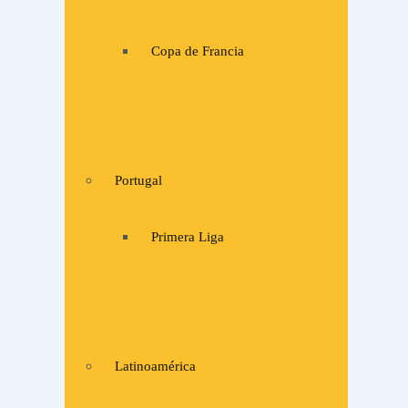
Copa de Francia
Portugal
Primera Liga
Latinoamérica