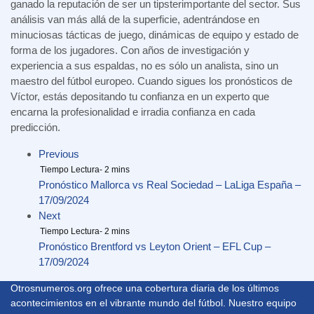
ganado la reputación de ser un tipsterimportante del sector. Sus
análisis van más allá de la superficie, adentrándose en
minuciosas tácticas de juego, dinámicas de equipo y estado de
forma de los jugadores. Con años de investigación y
experiencia a sus espaldas, no es sólo un analista, sino un
maestro del fútbol europeo. Cuando sigues los pronósticos de
Víctor, estás depositando tu confianza en un experto que
encarna la profesionalidad e irradia confianza en cada
predicción.
Previous
Pronóstico Mallorca vs Real Sociedad – LaLiga España –
17/09/2024
Next
Pronóstico Brentford vs Leyton Orient – EFL Cup –
17/09/2024
Otrosnumeros.org ofrece una cobertura diaria de los últimos
acontecimientos en el vibrante mundo del fútbol. Nuestro equipo