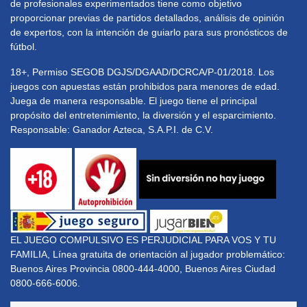
de profesionales experimentados tiene como objetivo
proporcionar previas de partidos detallados, análisis de opinión
de expertos, con la intención de guiarlo para sus pronósticos de
fútbol.
18+, Permiso SEGOB DGJS/DGAAD/DCRCA/P-01/2018. Los
juegos con apuestas están prohibidos para menores de edad.
Juega de manera responsable. El juego tiene el principal
propósito del entretenimiento, la diversión y el esparcimiento.
Responsable: Ganador Azteca, S.A.P.I. de C.V.
EL JUEGO COMPULSIVO ES PERJUDICIAL PARA VOS Y TU
FAMILIA, Línea gratuita de orientación al jugador problemático:
Buenos Aires Provincia 0800-444-4000, Buenos Aires Ciudad
0800-666-6006.