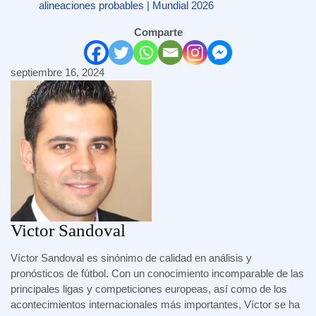
alineaciones probables | Mundial 2026
Comparte
septiembre 16, 2024
Victor Sandoval
Víctor Sandoval es sinónimo de calidad en análisis y
pronósticos de fútbol. Con un conocimiento incomparable de las
principales ligas y competiciones europeas, así como de los
acontecimientos internacionales más importantes, Víctor se ha