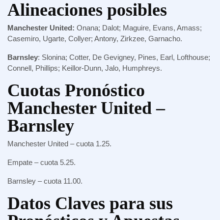
Alineaciones posibles
Manchester United:
Onana; Dalot; Maguire, Evans, Amass;
Casemiro, Ugarte, Collyer; Antony, Zirkzee, Garnacho.
Barnsley
: Slonina; Cotter, De Gevigney, Pines, Earl, Lofthouse;
Connell, Phillips; Keillor-Dunn, Jalo, Humphreys.
Cuotas Pronóstico
Manchester United –
Barnsley
Manchester United – cuota 1.25.
Empate – cuota 5.25.
Barnsley – cuota 11.00.
Datos Claves para sus