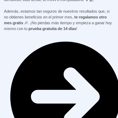
Además, estamos tan seguros de nuestros resultados que, si
no obtienes beneficios en el primer mes,
te regalamos otro
mes gratis
🎉. ¡No pierdas más tiempo y empieza a ganar hoy
mismo con tu
prueba gratuita de 14 días
!