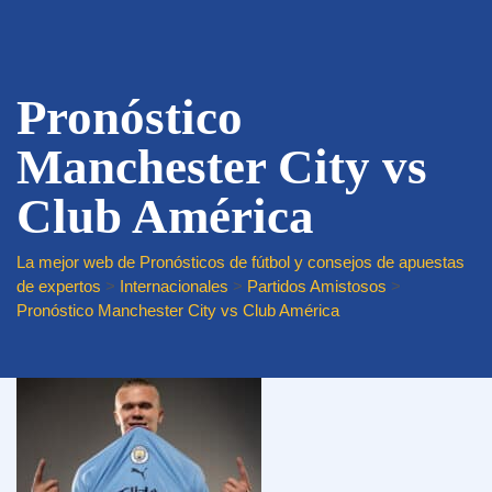
Pronóstico
Manchester City vs
Club América
La mejor web de Pronósticos de fútbol y consejos de apuestas
de expertos
>
Internacionales
>
Partidos Amistosos
>
Pronóstico Manchester City vs Club América