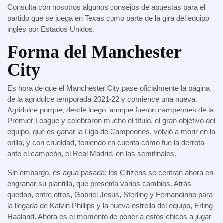
Consulta con nosotros algunos consejos de apuestas para el
partido que se juega en Texas como parte de la gira del equipo
inglés por Estados Unidos.
Forma del Manchester
City
Es hora de que el Manchester City pase oficialmente la página
de la agridulce temporada 2021-22 y comience una nueva.
Agridulce porque, desde luego, aunque fueron campeones de la
Premier League y celebraron mucho el título, el gran objetivo del
equipo, que es ganar la Liga de Campeones, volvió a morir en la
orilla, y con crueldad, teniendo en cuenta cómo fue la derrota
ante el campeón, el Real Madrid, en las semifinales.
Sin embargo, es agua pasada; los Citizens se centran ahora en
engranar su plantilla, que presenta varios cambios. Atrás
quedan, entre otros, Gabriel Jesus, Sterling y Fernandinho para
la llegada de Kalvin Phillips y la nueva estrella del equipo, Erling
Haaland. Ahora es el momento de poner a estos chicos a jugar