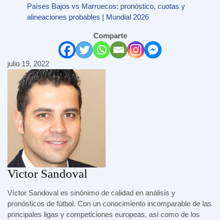
Países Bajos vs Marruecos: pronóstico, cuotas y
alineaciones probables | Mundial 2026
Comparte
julio 19, 2022
Victor Sandoval
Víctor Sandoval es sinónimo de calidad en análisis y
pronósticos de fútbol. Con un conocimiento incomparable de las
principales ligas y competiciones europeas, así como de los