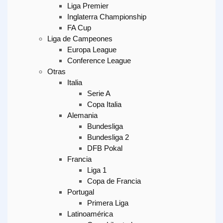
Liga Premier
Inglaterra Championship
FA Cup
Liga de Campeones
Europa League
Conference League
Otras
Italia
Serie A
Copa Italia
Alemania
Bundesliga
Bundesliga 2
DFB Pokal
Francia
Liga 1
Copa de Francia
Portugal
Primera Liga
Latinoamérica