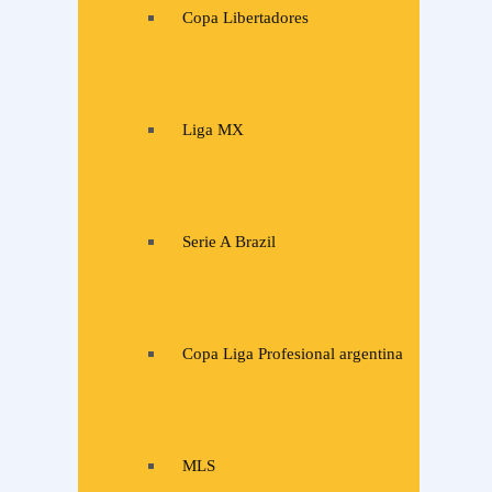
Copa Libertadores
Liga MX
Serie A Brazil
Copa Liga Profesional argentina
MLS