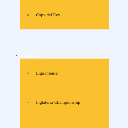
Copa del Rey
Inglaterra
Liga Premier
Inglaterra Championship