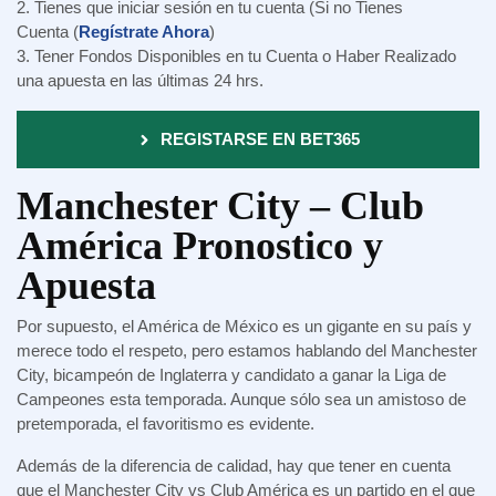
2. Tienes que iniciar sesión en tu cuenta (Si no Tienes
Cuenta (
Regístrate Ahora
)
3. Tener Fondos Disponibles en tu Cuenta o Haber Realizado
una apuesta en las últimas 24 hrs.
REGISTARSE EN BET365
Manchester City – Club
América Pronostico y
Apuesta
Por supuesto, el América de México es un gigante en su país y
merece todo el respeto, pero estamos hablando del Manchester
City, bicampeón de Inglaterra y candidato a ganar la Liga de
Campeones esta temporada. Aunque sólo sea un amistoso de
pretemporada, el favoritismo es evidente.
Además de la diferencia de calidad, hay que tener en cuenta
que el Manchester City vs Club América es un partido en el que