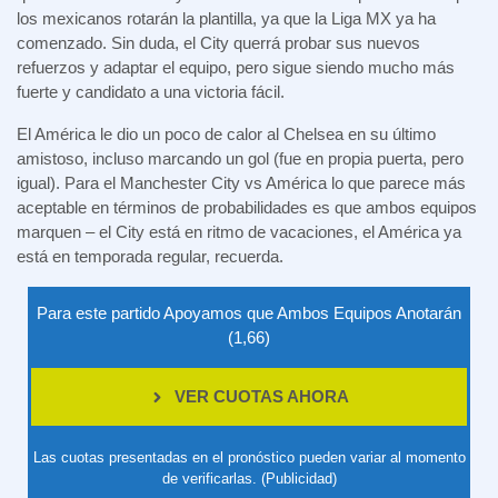
los mexicanos rotarán la plantilla, ya que la Liga MX ya ha
comenzado. Sin duda, el City querrá probar sus nuevos
refuerzos y adaptar el equipo, pero sigue siendo mucho más
fuerte y candidato a una victoria fácil.
El América le dio un poco de calor al Chelsea en su último
amistoso, incluso marcando un gol (fue en propia puerta, pero
igual). Para el Manchester City vs América lo que parece más
aceptable en términos de probabilidades es que ambos equipos
marquen – el City está en ritmo de vacaciones, el América ya
está en temporada regular, recuerda.
Para este partido Apoyamos que Ambos Equipos Anotarán
(1,66)
VER CUOTAS AHORA
Las cuotas presentadas en el pronóstico pueden variar al momento
de verificarlas. (Publicidad)