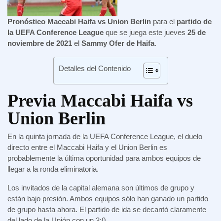
Pronóstico Maccabi Haifa vs Union Berlin
para el
partido de
la UEFA Conference League
que se juega este jueves
25 de
noviembre de 2021
el
Sammy Ofer de Haifa
.
Detalles del Contenido
Previa Maccabi Haifa vs
Union Berlin
En la quinta jornada de la UEFA Conference League, el duelo
directo entre el Maccabi Haifa y el Union Berlin es
probablemente la última oportunidad para ambos equipos de
llegar a la ronda eliminatoria.
Los invitados de la capital alemana son últimos de grupo y
están bajo presión. Ambos equipos sólo han ganado un partido
de grupo hasta ahora. El partido de ida se decantó claramente
del lado de la Unión con un 3:0.