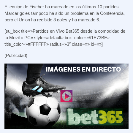
El equipo de Fischer ha marcado en los últimos 10 partidos.
Marcar goles tampoco ha sido un problema en la Conferencia,
pero el Union ha recibido 8 goles y ha marcado 6.
[su_box title=»Partidos en Vivo Bet365 desde la comodidad de
tu Movil o PC» style=»default» box_color=»#1E73BE»
title_color=»#FFFFFF» radius=»3″ class=»» id=»»]
(Publicidad)