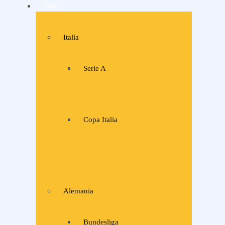
Otras
Italia
Serie A
Copa Italia
Alemania
Bundesliga