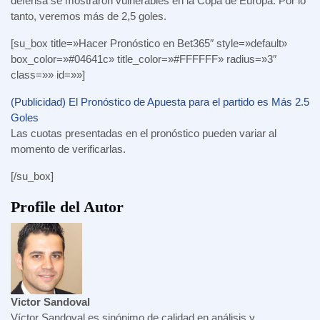
defensa se mostraron vulnerables en la Copa de Europa. Por lo
tanto, veremos más de 2,5 goles.
[su_box title=»Hacer Pronóstico en Bet365″ style=»default»
box_color=»#04641c» title_color=»#FFFFFF» radius=»3″
class=»» id=»»]
(Publicidad) El Pronóstico de Apuesta para el partido es Más 2.5
Goles
Las cuotas presentadas en el pronóstico pueden variar al
momento de verificarlas.
[/su_box]
Profile del Autor
Victor Sandoval
Víctor Sandoval es sinónimo de calidad en análisis y