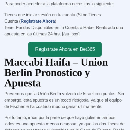
Para poder acceder a la plataforma necesitas lo siguiente:
Tienes que iniciar sesión en tu cuenta (Si no Tienes
Cuenta (
Regístrate Ahora
)
Tener Fondos Disponibles en tu Cuenta o Haber Realizado una
apuesta en las últimas 24 hrs. [/su_box]
Regístrate Ahora en Bet365
Maccabi Haifa – Union
Berlin Pronostico y
Apuesta
Prevemos que la Unión Berlín volverá de Israel con puntos. Sin
embargo, esta apuesta es un p;oco riesgosa, ya que al equipo
de Fischer le ha costado mucho ganar últimamente.
Por lo tanto, irnos por la parte de que haya goles en ambos
lados es una apuesta menos riesgosa, ya que las dos líneas de