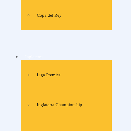
Copa del Rey
Inglaterra
Liga Premier
Inglaterra Championship