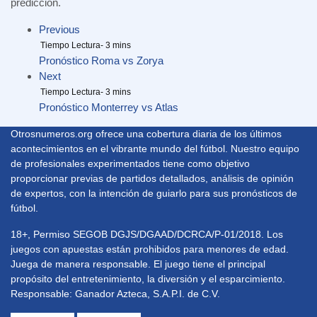
predicción.
Previous
Pronóstico Roma vs Zorya
Next
Pronóstico Monterrey vs Atlas
Otrosnumeros.org ofrece una cobertura diaria de los últimos
acontecimientos en el vibrante mundo del fútbol. Nuestro equipo
de profesionales experimentados tiene como objetivo
proporcionar previas de partidos detallados, análisis de opinión
de expertos, con la intención de guiarlo para sus pronósticos de
fútbol.
18+, Permiso SEGOB DGJS/DGAAD/DCRCA/P-01/2018. Los
juegos con apuestas están prohibidos para menores de edad.
Juega de manera responsable. El juego tiene el principal
propósito del entretenimiento, la diversión y el esparcimiento.
Responsable: Ganador Azteca, S.A.P.I. de C.V.