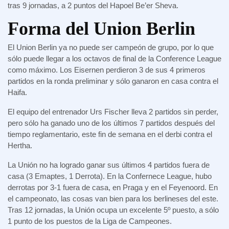
tras 9 jornadas, a 2 puntos del Hapoel Be’er Sheva.
Forma del Union Berlin
El Union Berlin ya no puede ser campeón de grupo, por lo que
sólo puede llegar a los octavos de final de la Conference League
como máximo. Los Eisernen perdieron 3 de sus 4 primeros
partidos en la ronda preliminar y sólo ganaron en casa contra el
Haifa.
El equipo del entrenador Urs Fischer lleva 2 partidos sin perder,
pero sólo ha ganado uno de los últimos 7 partidos después del
tiempo reglamentario, este fin de semana en el derbi contra el
Hertha.
La Unión no ha logrado ganar sus últimos 4 partidos fuera de
casa (3 Emaptes, 1 Derrota). En la Confernece League, hubo
derrotas por 3-1 fuera de casa, en Praga y en el Feyenoord. En
el campeonato, las cosas van bien para los berlineses del este.
Tras 12 jornadas, la Unión ocupa un excelente 5º puesto, a sólo
1 punto de los puestos de la Liga de Campeones.