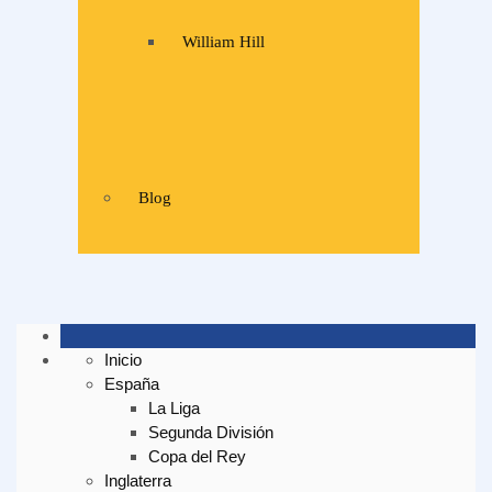
William Hill
Blog
Inicio
España
La Liga
Segunda División
Copa del Rey
Inglaterra