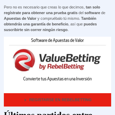
Pero no es necesario que creas lo que decimos,
tan solo
regístrate para obtener una prueba gratis
del
software
de
Apuestas de Valor
y compruébalo tú mismo.
También
obtendrás una garantía de beneficio
, así que
puedes
suscribirte sin correr ningún riesgo
.
REGISTARSE EN REBELBETTING