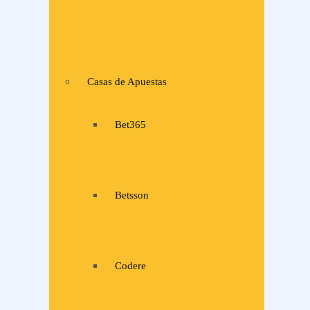
Casas de Apuestas
Bet365
Betsson
Codere