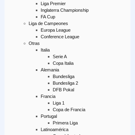
Liga Premier
Inglaterra Championship
FA Cup
Liga de Campeones
Europa League
Conference League
Otras
Italia
Serie A
Copa Italia
Alemania
Bundesliga
Bundesliga 2
DFB Pokal
Francia
Liga 1
Copa de Francia
Portugal
Primera Liga
Latinoamérica