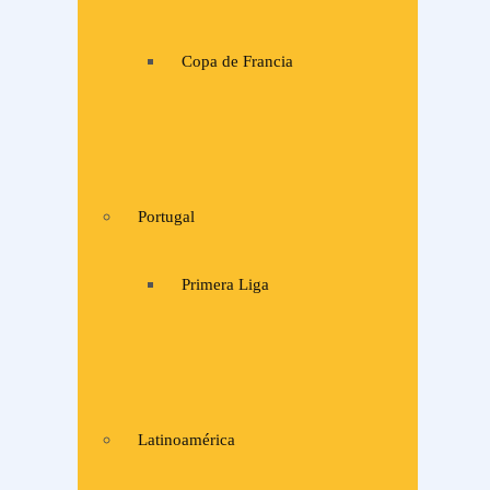
Copa de Francia
Portugal
Primera Liga
Latinoamérica