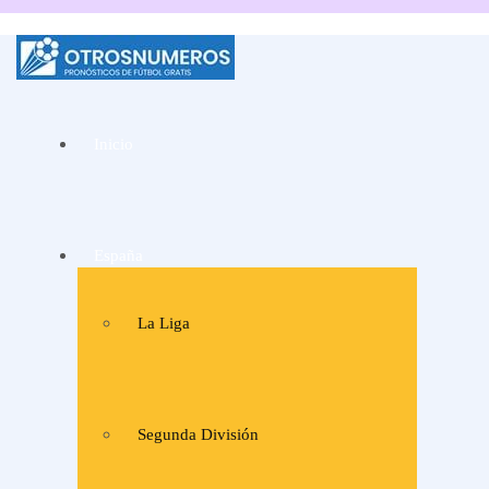
La mejor web de
Pronósticos de fútbol
Inicio
y consejos de apuestas
de expertos
España
La Liga
Segunda División