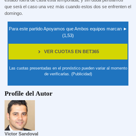
que será el caso una vez más cuando estos dos se enfrenten el
domingo.
Para este partido Apoyamos que Ambos equipos marcan ►
(1,53)
VER CUOTAS EN BET365
Las cuotas presentadas en el pronóstico pueden variar al momento
de verificarlas. (Publicidad)
Profile del Autor
Victor Sandoval