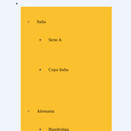
Otras
Italia
Serie A
Copa Italia
Alemania
Bundesliga