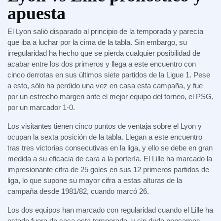
apuesta
El Lyon salió disparado al principio de la temporada y parecía
que iba a luchar por la cima de la tabla. Sin embargo, su
irregularidad ha hecho que se pierda cualquier posibilidad de
acabar entre los dos primeros y llega a este encuentro con
cinco derrotas en sus últimos siete partidos de la Ligue 1. Pese
a esto, sólo ha perdido una vez en casa esta campaña, y fue
por un estrecho margen ante el mejor equipo del torneo, el PSG,
por un marcador 1-0.
Los visitantes tienen cinco puntos de ventaja sobre el Lyon y
ocupan la sexta posición de la tabla. Llegan a este encuentro
tras tres victorias consecutivas en la liga, y ello se debe en gran
medida a su eficacia de cara a la portería. El Lille ha marcado la
impresionante cifra de 25 goles en sus 12 primeros partidos de
liga, lo que supone su mayor cifra a estas alturas de la
campaña desde 1981/82, cuando marcó 26.
Los dos equipos han marcado con regularidad cuando el Lille ha
estado fuera de casa esta temporada, y sin duda pensamos