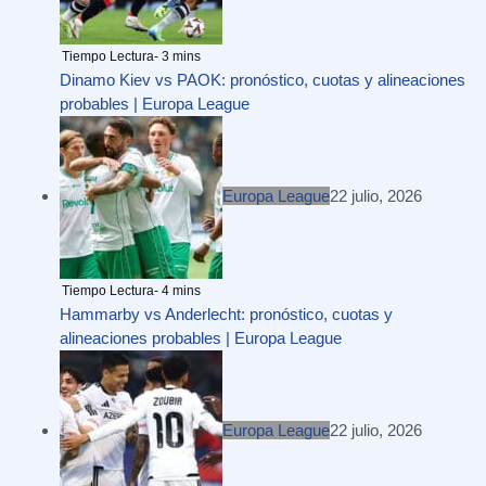
Dinamo Kiev vs PAOK: pronóstico, cuotas y alineaciones
probables | Europa League
Europa League
22 julio, 2026
Hammarby vs Anderlecht: pronóstico, cuotas y
alineaciones probables | Europa League
Europa League
22 julio, 2026