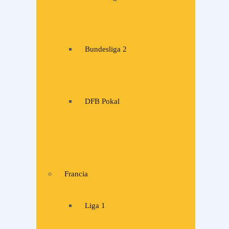
Bundesliga 2
DFB Pokal
Francia
Liga 1