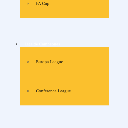
FA Cup
Liga de Campeones
Europa League
Conference League