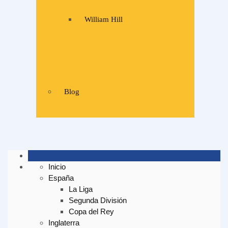
William Hill
Blog
Inicio
España
La Liga
Segunda División
Copa del Rey
Inglaterra