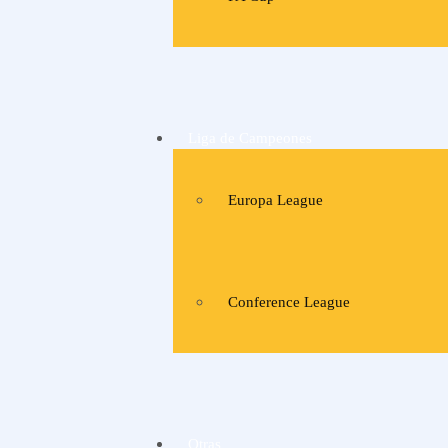
Liga de Campeones
Europa League
Conference League
Otras