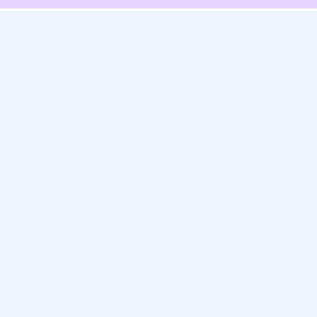
 consejos de apuestas