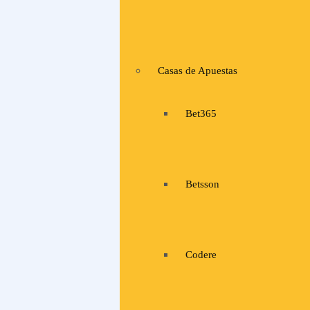
Casas de Apuestas
Bet365
Betsson
Codere