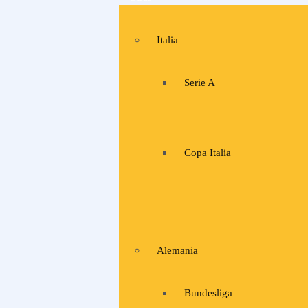
Italia
Serie A
Copa Italia
Alemania
Bundesliga