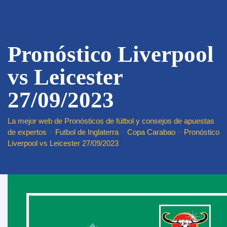
Pronóstico Liverpool
vs Leicester
27/09/2023
La mejor web de Pronósticos de fútbol y consejos de apuestas
de expertos
>
Futbol de Inglaterra
>
Copa Carabao
>
Pronóstico
Liverpool vs Leicester 27/09/2023