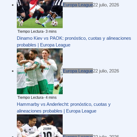
Europa League
22 julio, 2026
Dinamo Kiev vs PAOK: pronóstico, cuotas y alineaciones
probables | Europa League
Europa League
22 julio, 2026
Hammarby vs Anderlecht: pronóstico, cuotas y
alineaciones probables | Europa League
Europa League
22 julio, 2026