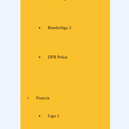
Bundesliga 2
DFB Pokal
Francia
Liga 1