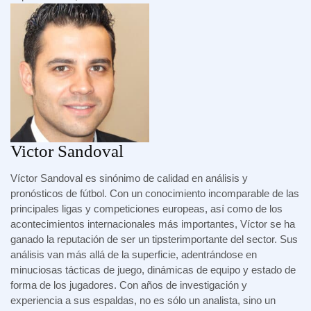
Victor Sandoval
Víctor Sandoval es sinónimo de calidad en análisis y
pronósticos de fútbol. Con un conocimiento incomparable de las
principales ligas y competiciones europeas, así como de los
acontecimientos internacionales más importantes, Víctor se ha
ganado la reputación de ser un tipsterimportante del sector. Sus
análisis van más allá de la superficie, adentrándose en
minuciosas tácticas de juego, dinámicas de equipo y estado de
forma de los jugadores. Con años de investigación y
experiencia a sus espaldas, no es sólo un analista, sino un