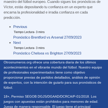
maestro del fútbol europeo. Cuando sigues los pronósticos de
Víctor, estás depositando tu confianza en un experto que
encarna la profesionalidad e irradia confianza en cada
predicción.
Previous
Pronóstico Brentford vs Arsenal 27/09/2023
Next
Pronóstico Chelsea vs Brighton 27/09/2023
Otrosnumeros.org ofrece una cobertura diaria de los últimos
acontecimientos en el vibrante mundo del fútbol. Nuestro equipo
de profesionales experimentados tiene como objetivo
proporcionar previas de partidos detallados, análisis de opinión
de expertos, con la intención de guiarlo para sus pronósticos de
fútbol.
18+, Permiso SEGOB DGJS/DGAAD/DCRCA/P-01/2018. Los
juegos con apuestas están prohibidos para menores de edad.
Juega de manera responsable. El juego tiene el principal