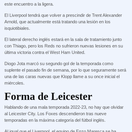
este encuentro a la ligera.
El Liverpool tendrá que volver a prescindir de Trent Alexander
Arnold, que actualmente está tratando una lesión en los
isquiotibiales.
El lateral derecho inglés estará en la sala de tratamiento junto
con Thiago, pero los Reds no sufrieron nuevas lesiones en su
última victoria contra el West Ham United.
Diogo Jota marcó su segundo gol de la temporada como
suplente el pasado fin de semana, por lo que seguramente será
una de las caras nuevas que Klopp llame a su once inicial el
miércoles.
Forma de Leicester
Hablando de una mala temporada 2022-23, no hay que olvidar
al Leicester City. Los Foxes descendieron tras nueve
temporadas en la máxima categoría del fútbol inglés.
Al igual que el Liverpool, el equipo de Enzo Maresca se ha