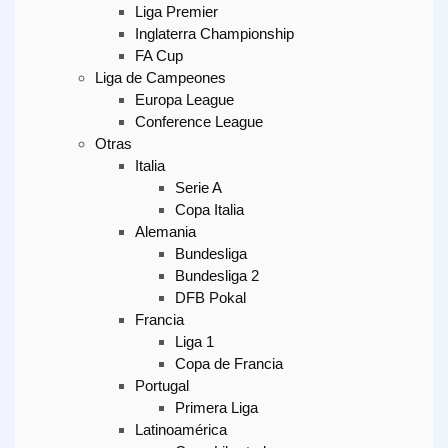
Liga Premier
Inglaterra Championship
FA Cup
Liga de Campeones
Europa League
Conference League
Otras
Italia
Serie A
Copa Italia
Alemania
Bundesliga
Bundesliga 2
DFB Pokal
Francia
Liga 1
Copa de Francia
Portugal
Primera Liga
Latinoamérica