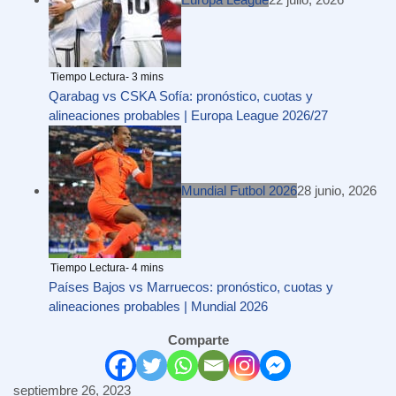
Qarabag vs CSKA Sofía: pronóstico, cuotas y
alineaciones probables | Europa League 2026/27
Mundial Futbol 2026
28 junio, 2026
Países Bajos vs Marruecos: pronóstico, cuotas y
alineaciones probables | Mundial 2026
Comparte
septiembre 26, 2023