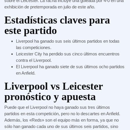
sobre el Leicester. La racha incluye una goleada por 4-0 en una
exhibición de pretemporada en julio de este año.
Estadísticas claves para
este partido
Liverpool ha ganado sus seis últimos partidos en todas
las competiciones.
Leicester City ha perdido sus cinco últimos encuentros
contra el Liverpool.
El Liverpool ha ganado siete de sus últimos ocho partidos
en Anfield.
Liverpool vs Leicester
pronóstico y apuesta
Puede que el Liverpool no haya ganado sus tres últimos
partidos en esta competición, pero no lo descartes en Anfield.
Además, los «Reds» son el equipo más en forma, ya que no
sólo han ganado cada uno de sus últimos seis partidos, sino