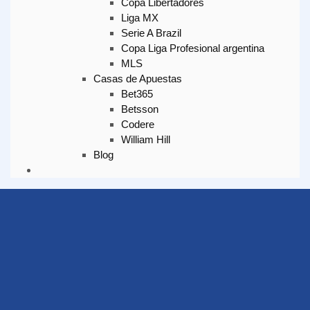
Copa Libertadores
Liga MX
Serie A Brazil
Copa Liga Profesional argentina
MLS
Casas de Apuestas
Bet365
Betsson
Codere
William Hill
Blog