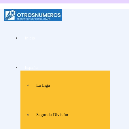
La mejor web de
Pronósticos de fútbol
Inicio
y consejos de apuestas
de expertos
España
La Liga
Segunda División