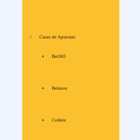
Casas de Apuestas
Bet365
Betsson
Codere