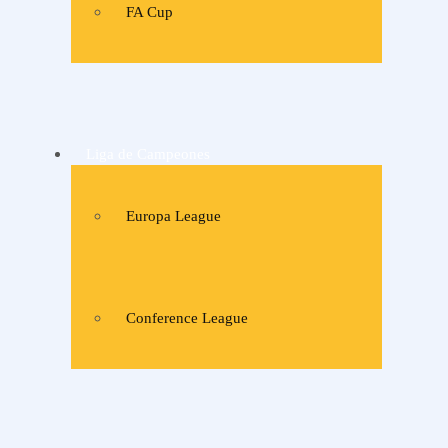
FA Cup
Liga de Campeones
Europa League
Conference League