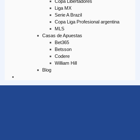
Copa Libertadores
Liga MX
Serie A Brazil
Copa Liga Profesional argentina
MLS
Casas de Apuestas
Bet365
Betsson
Codere
William Hill
Blog