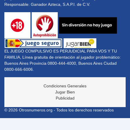
Responsable: Ganador Azteca, S.A.P.I. de C.V.
EL JUEGO COMPULSIVO ES PERJUDICIAL PARA VOS Y TU
FAMILIA, Línea gratuita de orientación al jugador problemático:
Buenos Aires Provincia 0800-444-4000, Buenos Aires Ciudad
0800-666-6006.
Condiciones Generales
Jugar Bien
Publicidad
© 2026 Otrosnumeros.org - Todos los derechos reservados