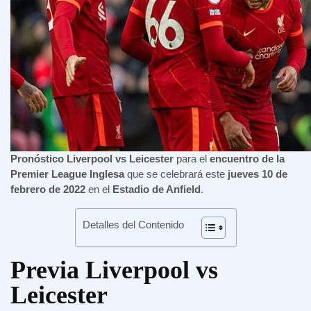
Pronóstico Liverpool vs Leicester
para el
encuentro de la
Premier League Inglesa
que se celebrará este
jueves 10 de
febrero de 2022
en el
Estadio de Anfield
.
Detalles del Contenido
Previa Liverpool vs
Leicester