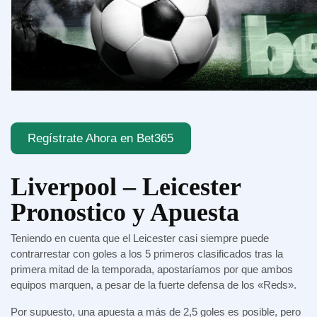
Regístrate Ahora en Bet365
Liverpool – Leicester
Pronostico y Apuesta
Teniendo en cuenta que el Leicester casi siempre puede
contrarrestar con goles a los 5 primeros clasificados tras la
primera mitad de la temporada, apostaríamos por que ambos
equipos marquen, a pesar de la fuerte defensa de los «Reds».
Por supuesto, una apuesta a más de 2,5 goles es posible, pero