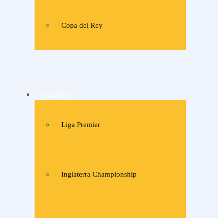
Copa del Rey
Inglaterra
Liga Premier
Inglaterra Championship