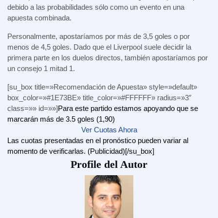
debido a las probabilidades sólo como un evento en una
apuesta combinada.
Personalmente, apostaríamos por más de 3,5 goles o por
menos de 4,5 goles. Dado que el Liverpool suele decidir la
primera parte en los duelos directos, también apostaríamos por
un consejo 1 mitad 1.
[su_box title=»Recomendación de Apuesta» style=»default»
box_color=»#1E73BE» title_color=»#FFFFFF» radius=»3″
class=»» id=»»]
Para este partido estamos apoyando que se
marcarán más de 3.5 goles (1,90)
Ver Cuotas Ahora
Las cuotas presentadas en el pronóstico pueden variar al
momento de verificarlas. (Publicidad)[/su_box]
Profile del Autor