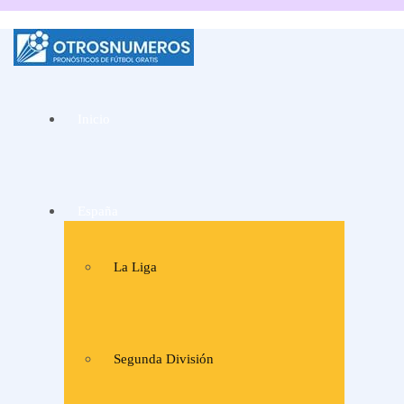
La mejor web de
Pronósticos de fútbol
Inicio
y consejos de apuestas
de expertos
España
La Liga
Segunda División